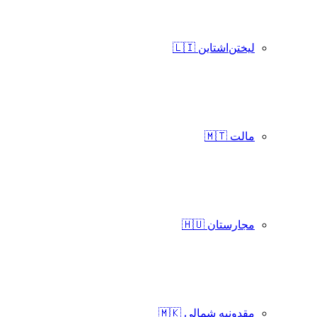
لیختن‌اشتاین 🇱🇮
مالت 🇲🇹
مجارستان 🇭🇺
مقدونیه شمالی 🇲🇰