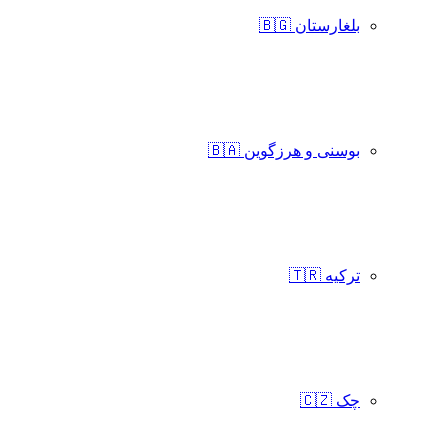
بلغارستان 🇧🇬
بوسنی و هرزگوین 🇧🇦
ترکیه 🇹🇷
چک 🇨🇿