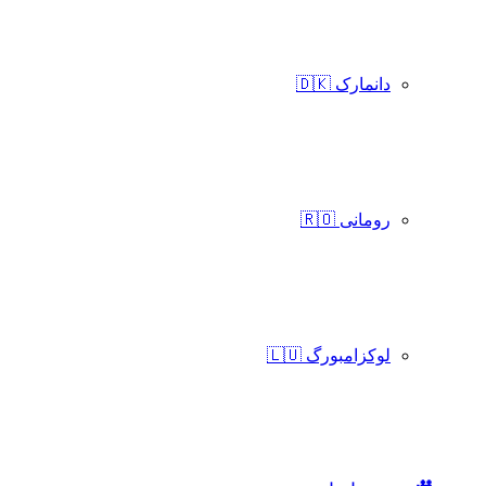
دانمارک 🇩🇰
رومانی 🇷🇴
لوکزامبورگ 🇱🇺