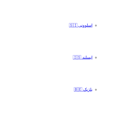
اسلوونی 🇸🇮
ایسلند 🇮🇸
بلژیک 🇧🇪