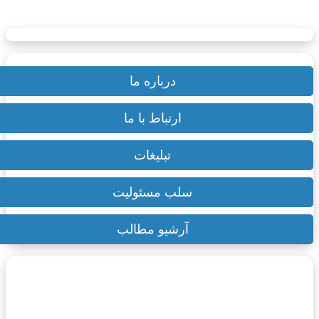
تلگرام
تبلیغات | AD
سترسی سریع
درباره ما
ارتباط با ما
تبلیغات
سلب مسئولیت
آرشیو مطالب
۶ تیر ۱۴۰۳
میدان مانژ مسکو؛ (Manezhnaya Square) +
راهنما و اطلاعات