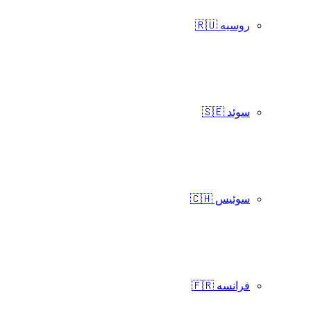
روسیه 🇷🇺
سوئد 🇸🇪
سوئیس 🇨🇭
فرانسه 🇫🇷