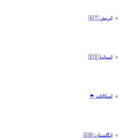
اتریش 🇦🇹
اسپانیا 🇪🇸
اسکاتلند 🏴󠁧󠁢󠁳󠁣󠁴󠁿
انگلستان 🇬🇧