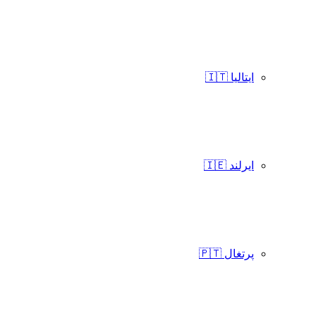
ایتالیا 🇮🇹
ایرلند 🇮🇪
پرتغال 🇵🇹