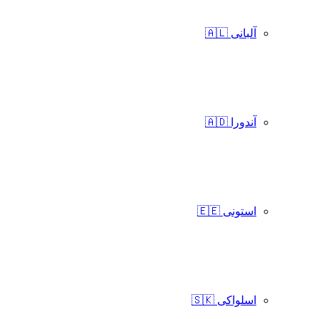
آلبانی 🇦🇱
آندورا 🇦🇩
استونی 🇪🇪
اسلواکی 🇸🇰