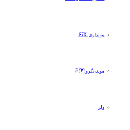
مولداوی 🇲🇩
مونته‌نگرو 🇲🇪
ولز