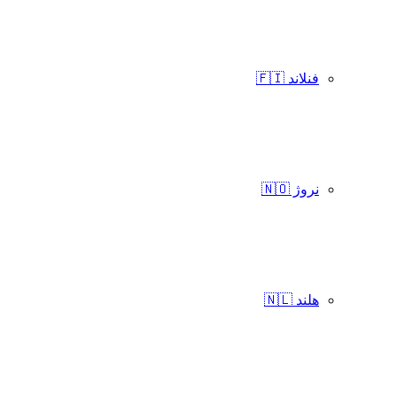
فنلاند 🇫🇮
نروژ 🇳🇴
هلند 🇳🇱