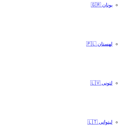
یونان 🇬🇷
لهستان 🇵🇱
لتونی 🇱🇻
لیتوانی 🇱🇹