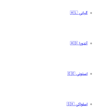
آلبانی 🇦🇱
آندورا 🇦🇩
استونی 🇪🇪
اسلواکی 🇸🇰