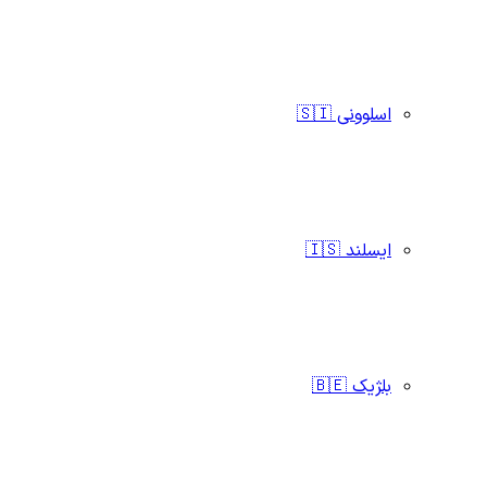
اسلوونی 🇸🇮
ایسلند 🇮🇸
بلژیک 🇧🇪