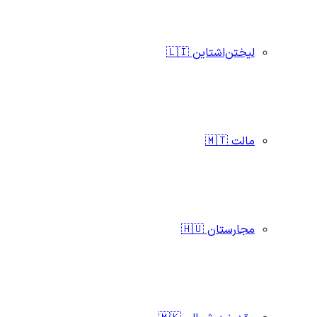
لیختن‌اشتاین 🇱🇮
مالت 🇲🇹
مجارستان 🇭🇺