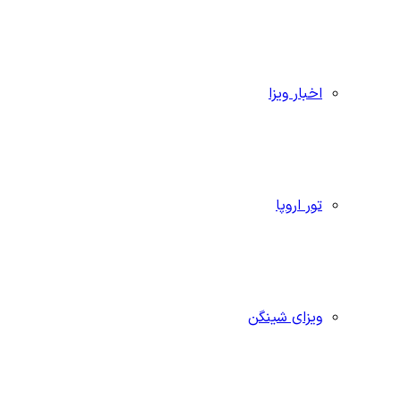
اخبار ویزا
تور اروپا
ویزای شینگن