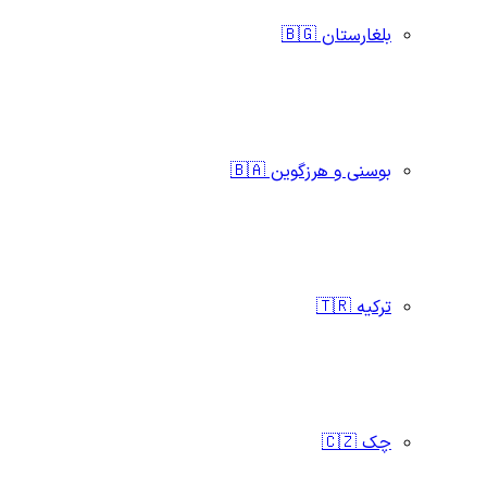
بلغارستان 🇧🇬
بوسنی و هرزگوین 🇧🇦
ترکیه 🇹🇷
چک 🇨🇿