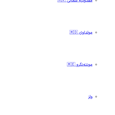
مقدونیه شمالی 🇲🇰
مولداوی 🇲🇩
مونته‌نگرو 🇲🇪
ولز