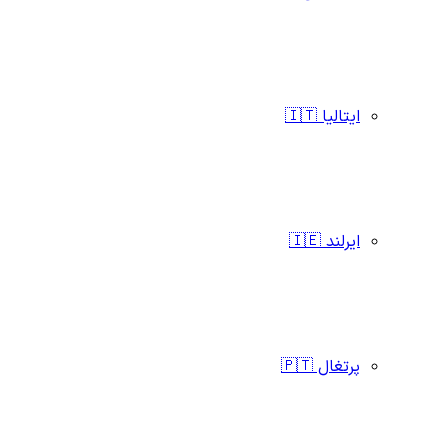
ایتالیا 🇮🇹
ایرلند 🇮🇪
پرتغال 🇵🇹