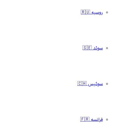
روسیه 🇷🇺
سوئد 🇸🇪
سوئیس 🇨🇭
فرانسه 🇫🇷