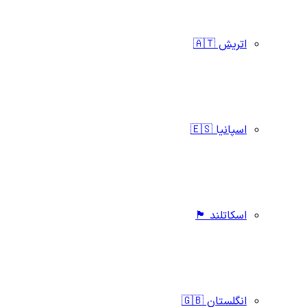
اتریش 🇦🇹
اسپانیا 🇪🇸
اسکاتلند 🏴󠁧󠁢󠁳󠁣󠁴󠁿
انگلستان 🇬🇧