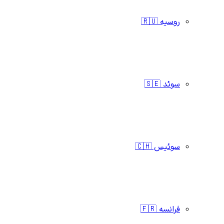
روسیه 🇷🇺
سوئد 🇸🇪
سوئیس 🇨🇭
فرانسه 🇫🇷