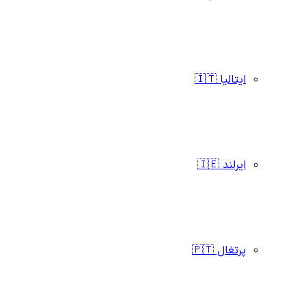
ایتالیا 🇮🇹
ایرلند 🇮🇪
پرتغال 🇵🇹