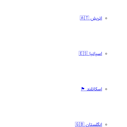
اتریش 🇦🇹
اسپانیا 🇪🇸
اسکاتلند 🏴󠁧󠁢󠁳󠁣󠁴󠁿
انگلستان 🇬🇧