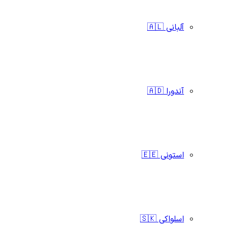
آلبانی 🇦🇱
آندورا 🇦🇩
استونی 🇪🇪
اسلواکی 🇸🇰