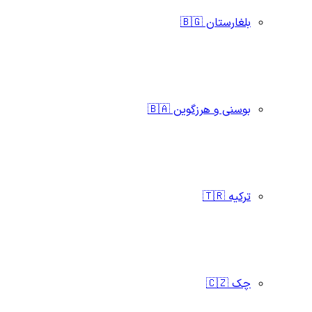
بلغارستان 🇧🇬
بوسنی و هرزگوین 🇧🇦
ترکیه 🇹🇷
چک 🇨🇿