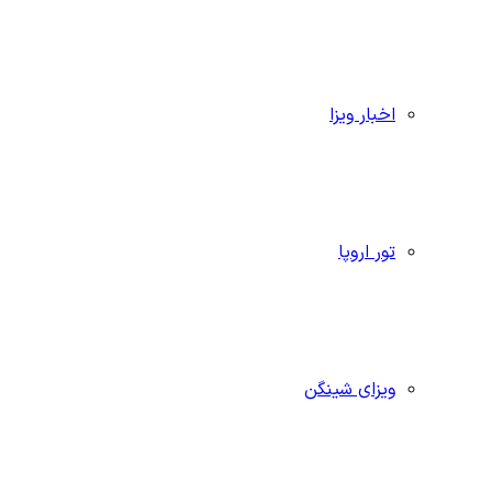
اخبار ویزا
تور اروپا
ویزای شینگن