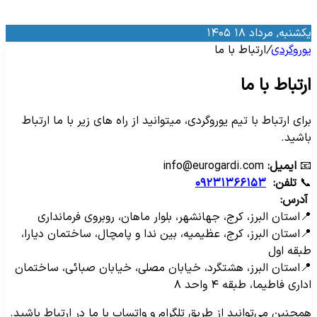
یکشنبه, مرداد ۱۸ ۱۴۰
ارتباط با ما
/
یوروگرد
ارتباط با م
برای ارتباط با تیم یوروگردی، میتوانید از راه های زیر با ما ارتبا
باشید
info@eurogardi.com
ایمیل:

۰۹۲۳۱۳۶۶۱۵۳
تلفن:

آدرس:
📍استان البرز، کرج، جهانشهر، بلوار ماهان، روبروی فرماندار
📍استان البرز، کرج، عظیمیه، بین ندا و پامچال، ساختمان دیارا
طبقه او
📍استان البرز، هشتگرد، خیابان مصلی، خیابان صبائی، ساختما
اداری فاطیما، طبقه ۴ واحد 
همچنین می‌توانید از طریق تلگرام و واتساپ با ما در ارتباط باشید