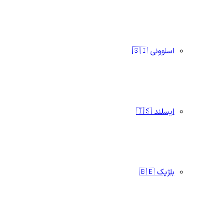
اسلوونی 🇸🇮
ایسلند 🇮🇸
بلژیک 🇧🇪