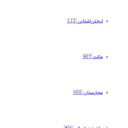
لیختن‌اشتاین 🇱🇮
مالت 🇲🇹
مجارستان 🇭🇺