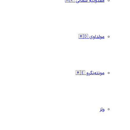
مقدونیه شمالی 🇲🇰
مولداوی 🇲🇩
مونته‌نگرو 🇲🇪
ولز