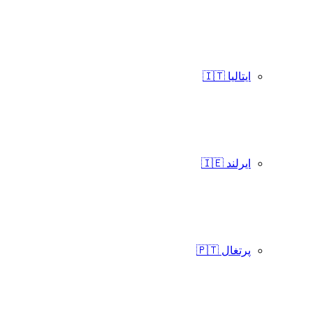
ایتالیا 🇮🇹
ایرلند 🇮🇪
پرتغال 🇵🇹