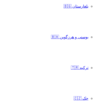
بلغارستان 🇧🇬
بوسنی و هرزگوین 🇧🇦
ترکیه 🇹🇷
چک 🇨🇿