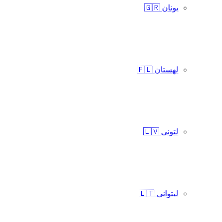
یونان 🇬🇷
لهستان 🇵🇱
لتونی 🇱🇻
لیتوانی 🇱🇹