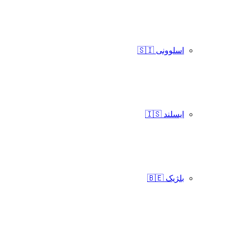
اسلوونی 🇸🇮
ایسلند 🇮🇸
بلژیک 🇧🇪