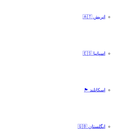
اتریش 🇦🇹
اسپانیا 🇪🇸
اسکاتلند 🏴󠁧󠁢󠁳󠁣󠁴󠁿
انگلستان 🇬🇧