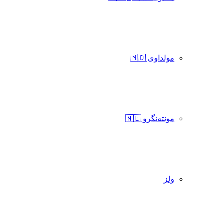
مولداوی 🇲🇩
مونته‌نگرو 🇲🇪
ولز