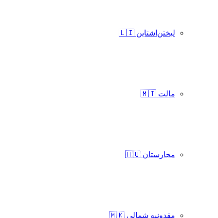
لیختن‌اشتاین 🇱🇮
مالت 🇲🇹
مجارستان 🇭🇺
مقدونیه شمالی 🇲🇰