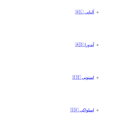
آلبانی 🇦🇱
آندورا 🇦🇩
استونی 🇪🇪
اسلواکی 🇸🇰