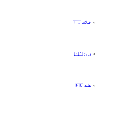
فنلاند 🇫🇮
نروژ 🇳🇴
هلند 🇳🇱