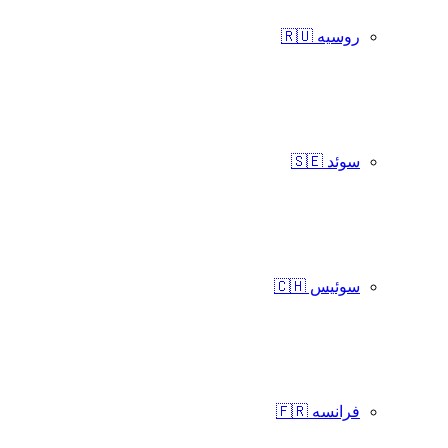
روسیه 🇷🇺
سوئد 🇸🇪
سوئیس 🇨🇭
فرانسه 🇫🇷