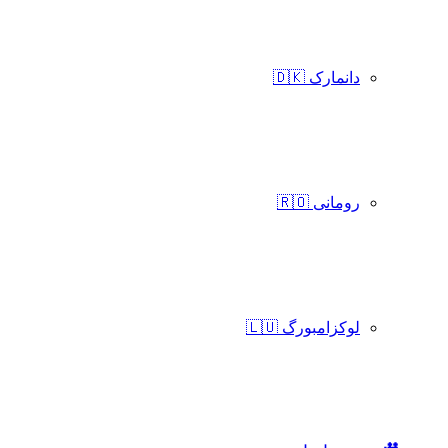
دانمارک 🇩🇰
رومانی 🇷🇴
لوکزامبورگ 🇱🇺