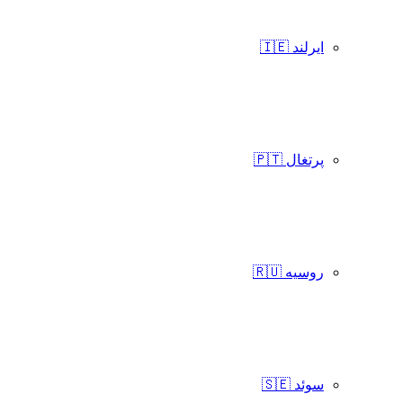
ایرلند 🇮🇪
پرتغال 🇵🇹
روسیه 🇷🇺
سوئد 🇸🇪