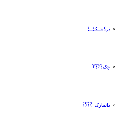
ترکیه 🇹🇷
چک 🇨🇿
دانمارک 🇩🇰