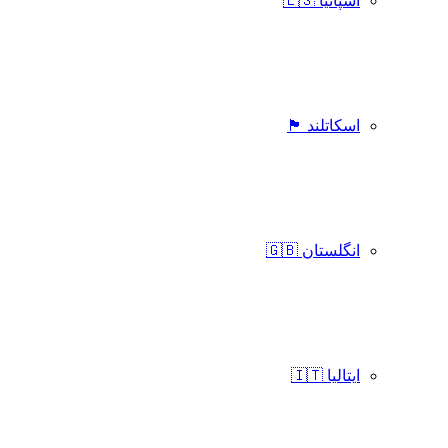
اسپانیا 🇪🇸
اسکاتلند 🏴󠁧󠁢󠁳󠁣󠁴󠁿
انگلستان 🇬🇧
ایتالیا 🇮🇹