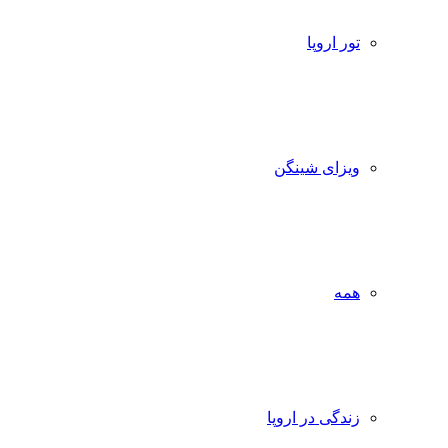
تور اروپا
ویزای شینگن
همه
زندگی در اروپا