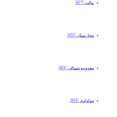
مالت 🇲🇹
مجارستان 🇭🇺
مقدونیه شمالی 🇲🇰
مولداوی 🇲🇩