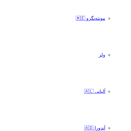
مونته‌نگرو 🇲🇪
ولز
آلبانی 🇦🇱
آندورا 🇦🇩