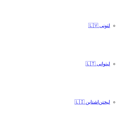
لتونی 🇱🇻
لیتوانی 🇱🇹
لیختن‌اشتاین 🇱🇮