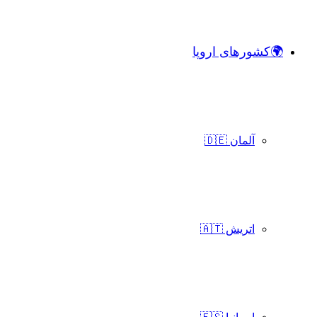
🌍کشورهای اروپا
آلمان 🇩🇪
اتریش 🇦🇹