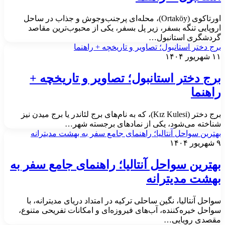
اورتاکوی (Ortaköy)، محله‌ای پرجنب‌وجوش و جذاب در ساحل
روپایی تنگه بسفر، زیر پل بسفر، یکی از محبوب‌ترین مقاصد
ردشگری استانبول…
رج دختر استانبول؛ تصاویر و تاریخچه + راهنما
هریور ۱۴۰۴
رج دختر استانبول؛ تصاویر و تاریخچه +
اهنما
برج دختر (Kız Kulesi)، که به نام‌های برج لئاندر یا برج میدن نیز
ناخته می‌شود، یکی از نمادهای برجسته شهر…
هترین سواحل آنتالیا؛ راهنمای جامع سفر به بهشت مدیترانه
ور ۱۴۰۴
هترین سواحل آنتالیا؛ راهنمای جامع سفر به
هشت مدیترانه
واحل آنتالیا، نگین ساحلی ترکیه در امتداد دریای مدیترانه، با
واحل خیره‌کننده، آب‌های فیروزه‌ای و امکانات تفریحی متنوع،
قصدی رویایی…