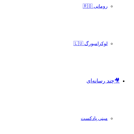
رومانی 🇷🇴
لوکزامبورگ 🇱🇺
🎥چند رسانه‌ای
مینی پادکست