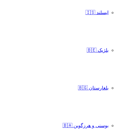
ایسلند 🇮🇸
بلژیک 🇧🇪
بلغارستان 🇧🇬
بوسنی و هرزگوین 🇧🇦