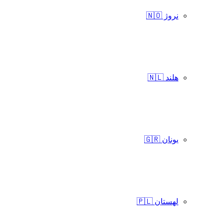
نروژ 🇳🇴
هلند 🇳🇱
یونان 🇬🇷
لهستان 🇵🇱