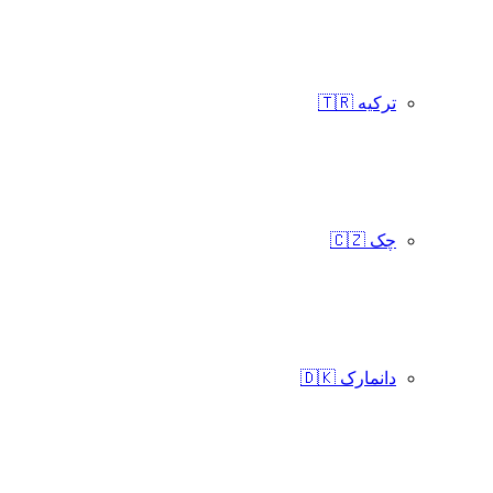
ترکیه 🇹🇷
چک 🇨🇿
دانمارک 🇩🇰