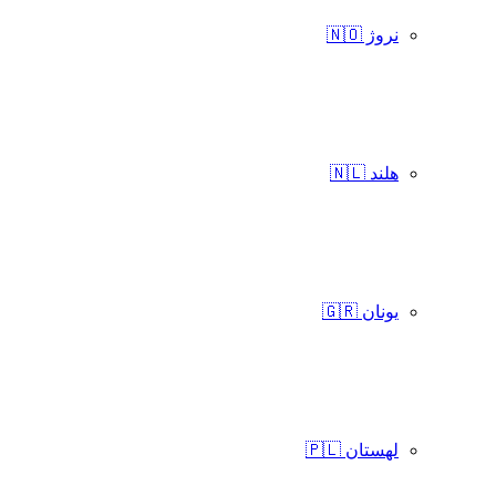
نروژ 🇳🇴
هلند 🇳🇱
یونان 🇬🇷
لهستان 🇵🇱