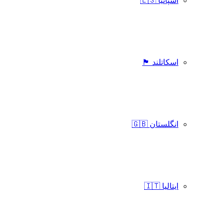
اسپانیا 🇪🇸
اسکاتلند 🏴󠁧󠁢󠁳󠁣󠁴󠁿
انگلستان 🇬🇧
ایتالیا 🇮🇹