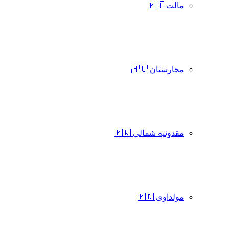
مالت 🇲🇹
مجارستان 🇭🇺
مقدونیه شمالی 🇲🇰
مولداوی 🇲🇩