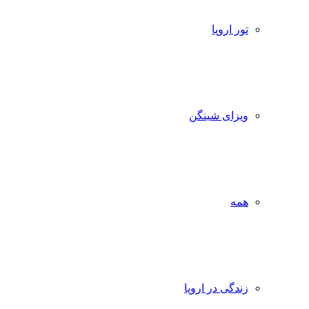
تور اروپا
ویزای شینگن
همه
زندگی در اروپا