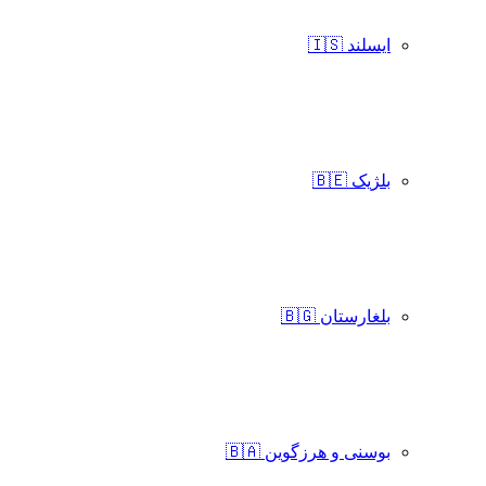
ایسلند 🇮🇸
بلژیک 🇧🇪
بلغارستان 🇧🇬
بوسنی و هرزگوین 🇧🇦