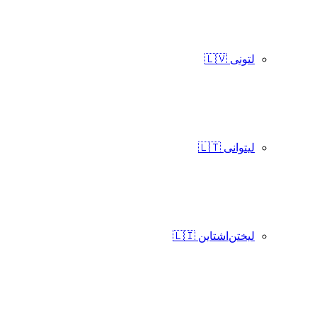
لتونی 🇱🇻
لیتوانی 🇱🇹
لیختن‌اشتاین 🇱🇮