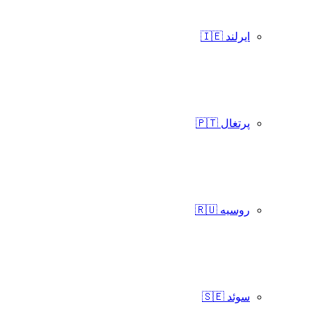
ایرلند 🇮🇪
پرتغال 🇵🇹
روسیه 🇷🇺
سوئد 🇸🇪