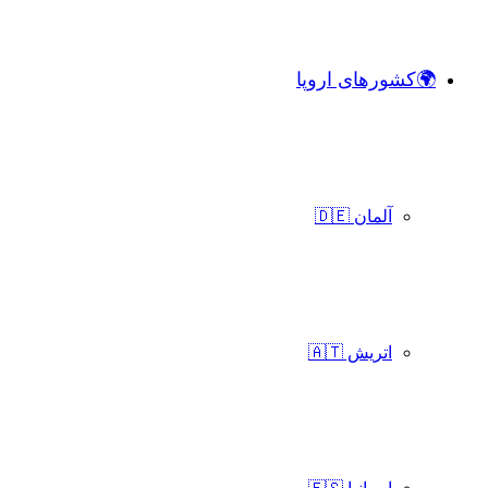
🌍کشورهای اروپا
آلمان 🇩🇪
اتریش 🇦🇹