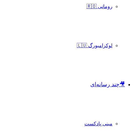
رومانی 🇷🇴
لوکزامبورگ 🇱🇺
🎥چند رسانه‌ای
مینی پادکست