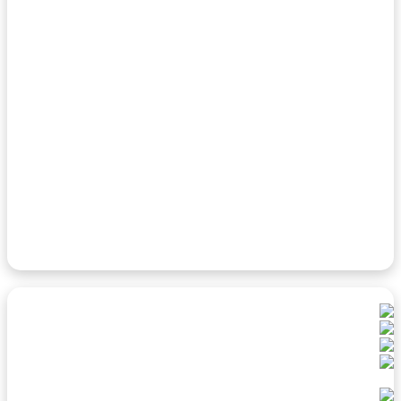
کارناوال ونیز؛ تاریخچه، فرهنگ و زمان برگزاری
۲ دی ۱۴۰۲
میدان دام آمستردام (Dam Square) جاهای دیدنی و
فعالیت های جذاب
۱۱ آذر ۱۴۰۳
دهکده‌های سوئیس: جواهرات پنهان آلپ
۲ مرداد ۱۴۰۲
شهر برگن کجاست؟ (عکس) جاهای دیدنی و
اطلاعات شهری