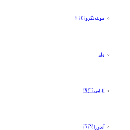
مونته‌نگرو 🇲🇪
ولز
آلبانی 🇦🇱
آندورا 🇦🇩