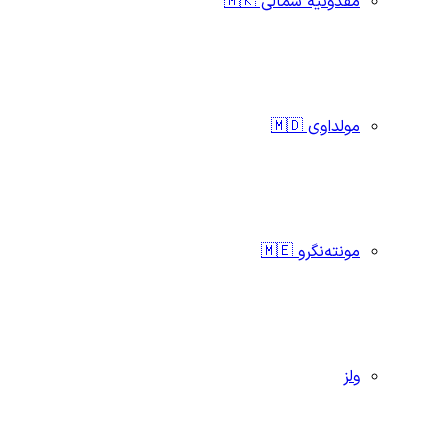
مقدونیه شمالی 🇲🇰
مولداوی 🇲🇩
مونته‌نگرو 🇲🇪
ولز