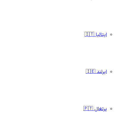
ایتالیا 🇮🇹
ایرلند 🇮🇪
پرتغال 🇵🇹