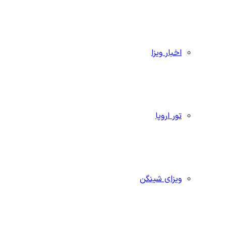
اخبار ویزا
تور اروپا
ویزای شینگن