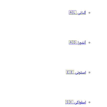
آلبانی 🇦🇱
آندورا 🇦🇩
استونی 🇪🇪
اسلواکی 🇸🇰