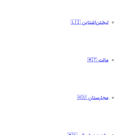
لیختن‌اشتاین 🇱🇮
مالت 🇲🇹
مجارستان 🇭🇺