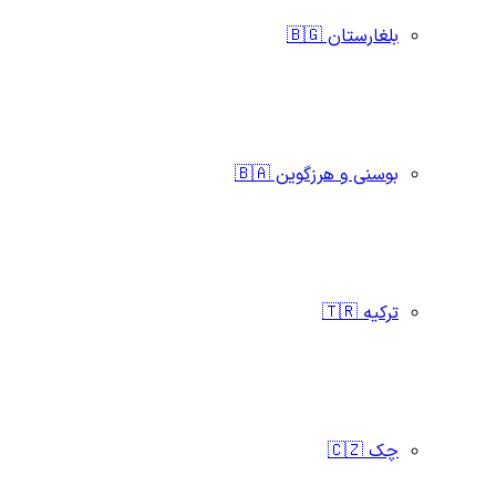
بلغارستان 🇧🇬
بوسنی و هرزگوین 🇧🇦
ترکیه 🇹🇷
چک 🇨🇿