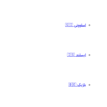
اسلوونی 🇸🇮
ایسلند 🇮🇸
بلژیک 🇧🇪