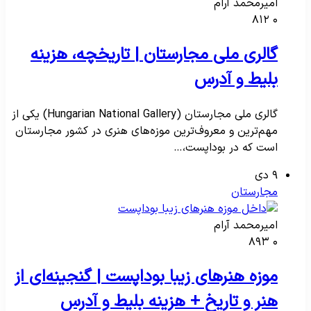
امیرمحمد آرام
۸۱۲
۰
گالری ملی مجارستان | تاریخچه، هزینه
بلیط و آدرس
گالری ملی مجارستان (Hungarian National Gallery) یکی از
مهم‌ترین و معروف‌ترین موزه‌های هنری در کشور مجارستان
است که در بوداپست،…
۹ دی
مجارستان
امیرمحمد آرام
۸۹۳
۰
موزه هنرهای زیبا بوداپست | گنجینه‌ای از
هنر و تاریخ + هزینه بلیط و آدرس