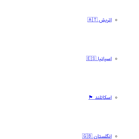
اتریش 🇦🇹
اسپانیا 🇪🇸
اسکاتلند 🏴󠁧󠁢󠁳󠁣󠁴󠁿
انگلستان 🇬🇧