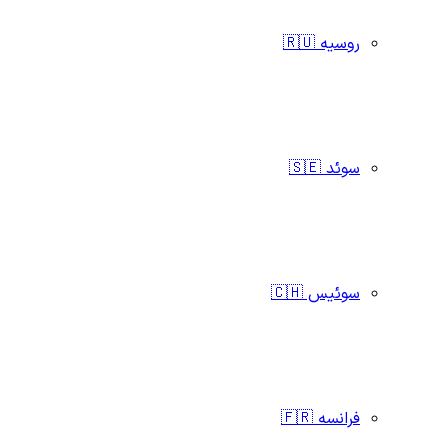
روسیه 🇷🇺
سوئد 🇸🇪
سوئیس 🇨🇭
فرانسه 🇫🇷