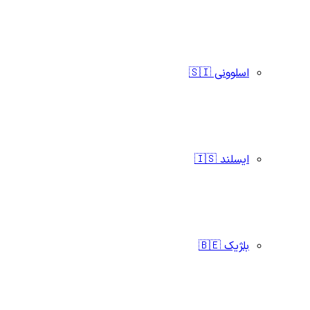
اسلوونی 🇸🇮
ایسلند 🇮🇸
بلژیک 🇧🇪