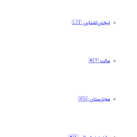
لیختن‌اشتاین 🇱🇮
مالت 🇲🇹
مجارستان 🇭🇺