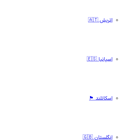
اتریش 🇦🇹
اسپانیا 🇪🇸
اسکاتلند 🏴󠁧󠁢󠁳󠁣󠁴󠁿
انگلستان 🇬🇧