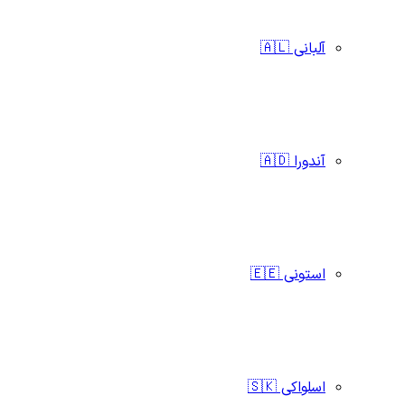
آلبانی 🇦🇱
آندورا 🇦🇩
استونی 🇪🇪
اسلواکی 🇸🇰