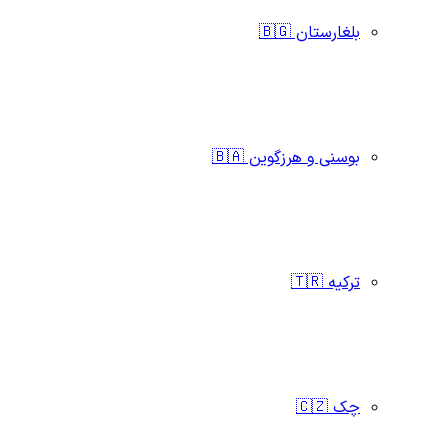
بلغارستان 🇧🇬
بوسنی و هرزگوین 🇧🇦
ترکیه 🇹🇷
چک 🇨🇿