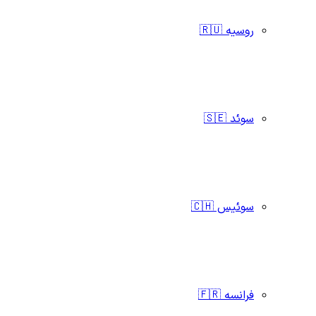
روسیه 🇷🇺
سوئد 🇸🇪
سوئیس 🇨🇭
فرانسه 🇫🇷