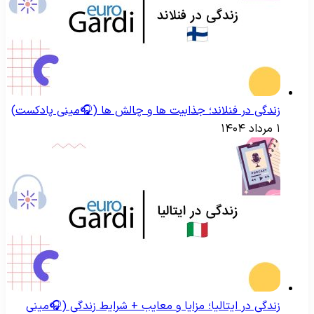
زندگی در فنلاند؛ جذابیت ها و چالش ها (🎧مینی پادکست)
۱ مرداد ۱۴۰۴
زندگی در ایتالیا؛ مزایا و معایب + شرایط زندگی (🎧مینی