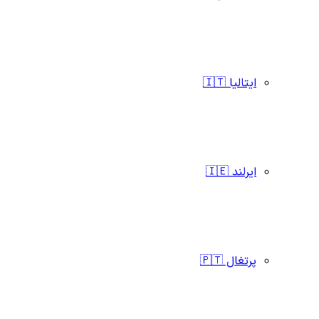
ایتالیا 🇮🇹
ایرلند 🇮🇪
پرتغال 🇵🇹