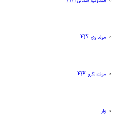
مقدونیه شمالی 🇲🇰
مولداوی 🇲🇩
مونته‌نگرو 🇲🇪
ولز