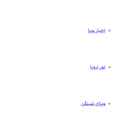
اخبار ویزا
تور اروپا
ویزای شینگن