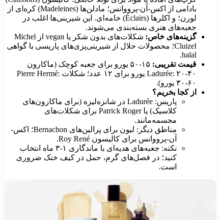
بادامی از اکس-آن-پرووانس؛ مادلن‌ها (Madeleines) کره‌ای از
لورن؛ و اکلرها (Éclairs) خامه‌ای. این شیرینی‌ها اغلب در
جعبه‌های هنری بسته‌بندی می‌شوند.
گزینه‌های خاص:
شکلات‌های بدون شکر یا vegan از Michel
Cluizel؛ محصولات حلال از شیرینی‌پزی‌های پاریسی با گواهی
halal.
قیمت تقریبی:
۱۵-۵۰ یورو برای جعبه کوچک (ماکارون
Ladurée: ۲۰-۴۰ یورو برای ۱۲ عدد؛ شکلات Pierre Hermé:
۳۰-۶۰ یورو).
از کجا بخریم؟
پاریس: Ladurée در شانزه‌لیزه (برای ماکارون‌های
کلاسیک) یا Patrick Roger برای شکلات‌های
مجسمه‌مانند.
مناطق دیگر: لیون برای پرالین‌های Bernachon؛ اکس-
آن-پرووانس برای کالیسون Roy René.
نکته: جعبه‌های هدیه‌ای با ماندگاری ۱-۳ ماه انتخاب
کنید؛ در فصل‌های گرم، حمل در کیف خنک ضروری
است.