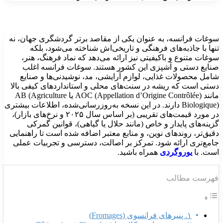
وغات فرانسه، به عنوان یکی از مقاصد برتر گردشگری جهان، نه
نها با جاذبه‌های فرهنگی و تاریخی‌اش شناخته می‌شود، بلکه
وغات متنوع و باکیفیتی نیز ارائه می‌دهد که نماد فرهنگ، هنر،
نایع دستی و آشپزی این کشور هستند. سوغات فرانسه اغلب
امل محصولات غذایی، لوازم آرایشی، مد، نوشیدنی‌ها و صنایع
ستی است که ریشه در سنت‌های محلی و استانداردهای کیفی بالا
مانند AOC (Appellation d’Origine Contrôlée) یا AB (Agriculture
Biologique) دارند. در این نسخه به‌روزرسانی‌شده، اطلاعات بیشتری
در مورد قیمت‌های تقریبی (بر اساس سال ۲۰۲۵ و نرخ‌های بازار)،
زینه‌های پایدار و خاص (مانند حلال یا گیاهی)، قوانین گمرکی
قیق‌تر، روندهای نوین، و منابع معتبر اضافه شده است تا راهنمایی
امع‌تری ارائه شود. تمرکز بر اصالت، دسترسی و تجربیات عملی
ست. با
یوروگردی
همراه باشید.
هرست مطالب
۱. پنیرهای فرانسوی (Fromages)