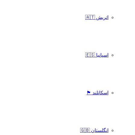
اتریش 🇦🇹
اسپانیا 🇪🇸
اسکاتلند 🏴󠁧󠁢󠁳󠁣󠁴󠁿
انگلستان 🇬🇧