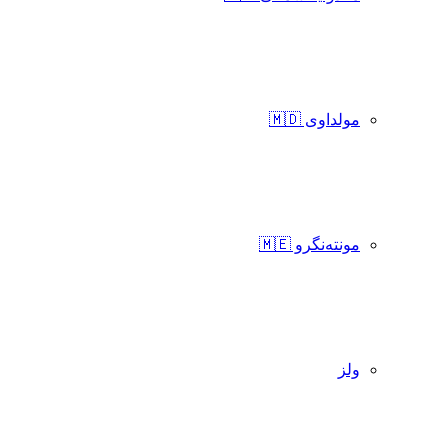
مولداوی 🇲🇩
مونته‌نگرو 🇲🇪
ولز