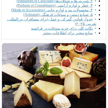
۲. شیرینی‌ها و شکلات‌ها (Pâtisseries et Chocolats)
۳. عطر و لوازم آرایشی (Parfums et Cosmétiques)
۴. محصولات مد و لوازم جانبی (Mode et Accessoires)
۵. صنایع دستی و سوغات فرهنگی (Artisanat)
جدول قوانین گمرکی و حمل (برای مسافران بین‌المللی،
تقریبی ۲۰۲۵)
نکات کلی برای خرید سوغات در فرانسه
منابع معتبر برای اطلاعات بیشتر