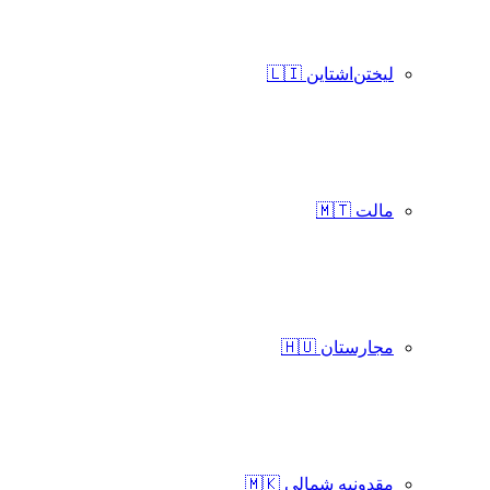
لیختن‌اشتاین 🇱🇮
مالت 🇲🇹
مجارستان 🇭🇺
مقدونیه شمالی 🇲🇰