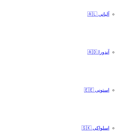
آلبانی 🇦🇱
آندورا 🇦🇩
استونی 🇪🇪
اسلواکی 🇸🇰