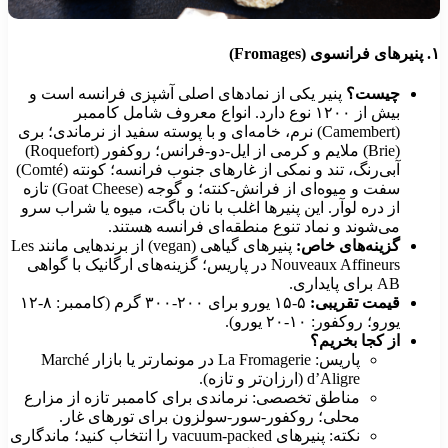
۱
پنیرهای فرانسوی (Fromages)
چیست؟
پنیر یکی از نمادهای اصلی آشپزی فرانسه است و
بیش از ۱۲۰۰ نوع دارد. انواع معروف شامل کاممبر
(Camembert) نرم، خامه‌ای و با پوسته سفید از نرماندی؛ بری
(Brie) ملایم و کرمی از ایل-دو-فرانس؛ روکفور (Roquefort)
آبی‌رنگ، تند و نمکی از غارهای جنوب فرانسه؛ کونته (Comté)
سفت و میوه‌ای از فرانش-کنته؛ و گوجه (Goat Cheese) تازه
از دره لوآر. این پنیرها اغلب با نان باگت، میوه یا شراب سرو
می‌شوند و نماد تنوع منطقه‌ای فرانسه هستند.
گزینه‌های خاص:
پنیرهای گیاهی (vegan) از برندهایی مانند Les
Nouveaux Affineurs در پاریس؛ گزینه‌های ارگانیک با گواهی
AB برای پایداری.
قیمت تقریبی:
۵-۱۵ یورو برای ۲۰۰-۳۰۰ گرم (کاممبر: ۸-۱۲
یورو؛ روکفور: ۱۰-۲۰ یورو).
از کجا بخریم؟
پاریس: La Fromagerie در مونمارتر یا بازار Marché
d’Aligre (ارزان‌تر و تازه).
مناطق تخصصی: نرماندی برای کاممبر تازه از مزارع
محلی؛ روکفور-سور-سولزون برای تورهای غار.
نکته: پنیرهای vacuum-packed را انتخاب کنید؛ ماندگاری