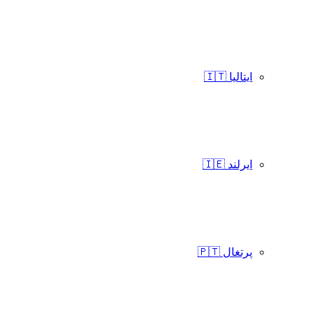
ایتالیا 🇮🇹
ایرلند 🇮🇪
پرتغال 🇵🇹