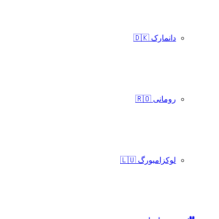
دانمارک 🇩🇰
رومانی 🇷🇴
لوکزامبورگ 🇱🇺