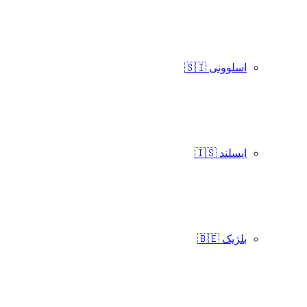
اسلوونی 🇸🇮
ایسلند 🇮🇸
بلژیک 🇧🇪