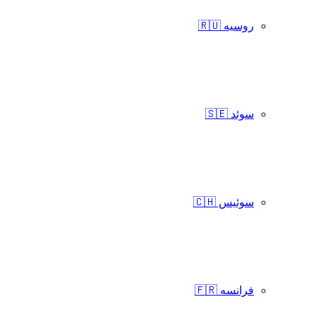
روسیه 🇷🇺
سوئد 🇸🇪
سوئیس 🇨🇭
فرانسه 🇫🇷