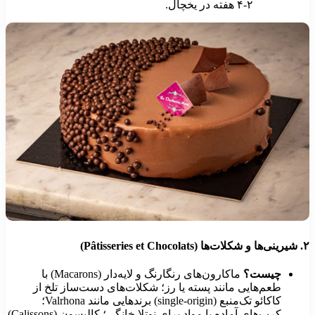
۲-۴ هفته در یخچال.
۲
شیرینی‌ها و شکلات‌ها (Pâtisseries et Chocolats)
چیست؟
ماکارون‌های رنگارنگ و لایه‌دار (Macarons) با
طعم‌هایی مانند پسته یا رز؛ شکلات‌های دست‌ساز تلخ از
کاکائو تک‌منبع (single-origin) برندهایی مانند Valrhona؛
کرپ‌های آماده یا مواد برای نوتلا خانگی؛ کالیسون (Calissons)