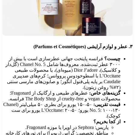
۳
عطر و لوازم آرایشی (Parfums et Cosmétiques)
چیست؟
فرانسه پایتخت جهانی عطرسازی است با بیش از
۳۰۰۰ عطر ثبت‌شده. معروف‌ها شامل Chanel No. 5 (گل‌دار
و کلاسیک)، Dior J’adore (میوه‌ای)، یا محصولات طبیعی
L’Occitane با اسطوخودوس پرووانس؛ کرم‌های ضدپیری
Caudalie بر پایه پلی‌فنول انگور؛ و صابون‌های مارسی سنتی
(۷۲% روغن زیتون).
گزینه‌های خاص:
عطرهای طبیعی و ارگانیک از Fragonard؛
محصولات vegan و cruelty-free از The Body Shop فرانسه.
قیمت تقریبی:
۵۰-۱۵۰ یورو برای بطری ۵۰ میلی‌لیتر (Chanel
No. 5: ۱۰۰-۱۳۰ یورو؛ L’Occitane: ۲۰-۵۰ یورو برای ست
کوچک).
از کجا بخریم؟
پاریس: Sephora در اوپرا یا موزه Fragonard.
مناطق تخصصی: گراس (ریویرا) برای تورهای کارخانه