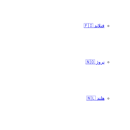
فنلاند 🇫🇮
نروژ 🇳🇴
هلند 🇳🇱