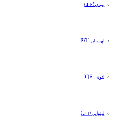
یونان 🇬🇷
لهستان 🇵🇱
لتونی 🇱🇻
لیتوانی 🇱🇹