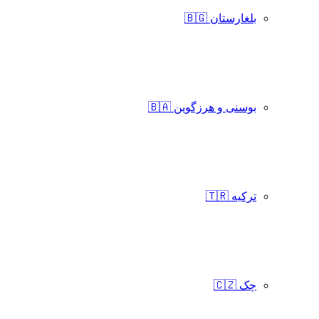
بلغارستان 🇧🇬
بوسنی و هرزگوین 🇧🇦
ترکیه 🇹🇷
چک 🇨🇿