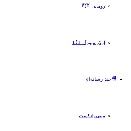
رومانی 🇷🇴
لوکزامبورگ 🇱🇺
🎥چند رسانه‌ای
مینی پادکست