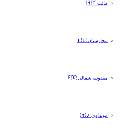
مالت 🇲🇹
مجارستان 🇭🇺
مقدونیه شمالی 🇲🇰
مولداوی 🇲🇩