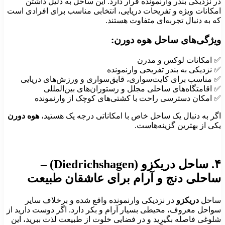
ر نزدیکی بندر وارنمونده قرار دارد. این ساحل به دلیل داشتن
مکانات ویژه و تفریحات دریایی، انتخابی مناسب برای افرادی است
ه به دنبال تجربه‌ای متفاوت هستند.
یژگی‌های ساحل هوه دورن:
 امکانات لوکس و مدرن
 نزدیکی به بندر تفریحی وارنمونده
 مناسب برای کایت‌سواری، قایق‌سواری و ورزش‌های دریایی
 اقامتگاه‌های ساحلی مجلل و رستوران‌های بین‌المللی
 امکان دسترسی راحت با کشتی‌های کوچک از وارنمونده
گر به دنبال یک ساحل خاص با امکاناتی درجه یک هستید،
هوه دورن
کی از بهترین گزینه‌هاست.
کزو (Diedrichshagen) –
احلی دنج و آرام برای عاشقان طبیعت
احل
دریکزو
در نزدیکی وارنمونده واقع شده و برخلاف سایر
واحل معروف، محیطی بسیار آرام و بکر دارد. اگر دوست دارید از
لوغی فاصله بگیرید و در فضایی خلوت از طبیعت لذت ببرید، این