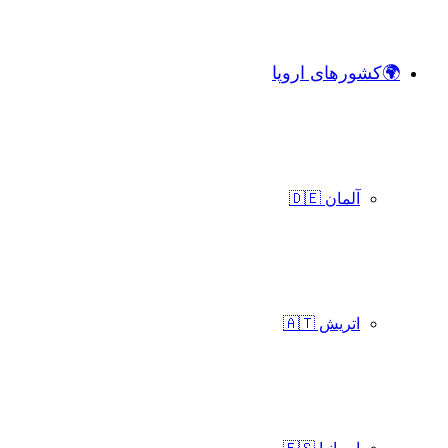
🌍کشورهای اروپا
آلمان 🇩🇪
اتریش 🇦🇹