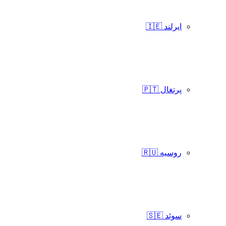
ایرلند 🇮🇪
پرتغال 🇵🇹
روسیه 🇷🇺
سوئد 🇸🇪