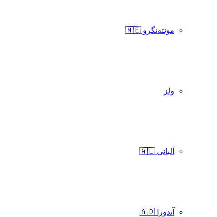
مونته‌نگرو 🇲🇪
ولز
آلبانی 🇦🇱
آندورا 🇦🇩