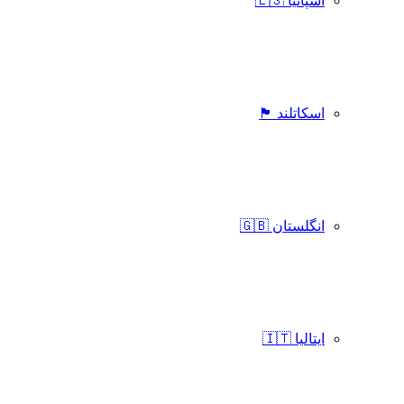
اسپانیا 🇪🇸
اسکاتلند 🏴󠁧󠁢󠁳󠁣󠁴󠁿
انگلستان 🇬🇧
ایتالیا 🇮🇹