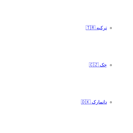
ترکیه 🇹🇷
چک 🇨🇿
دانمارک 🇩🇰