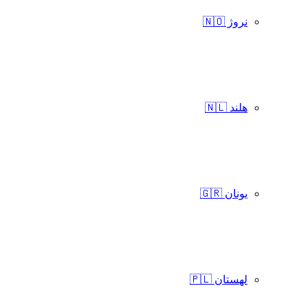
نروژ 🇳🇴
هلند 🇳🇱
یونان 🇬🇷
لهستان 🇵🇱