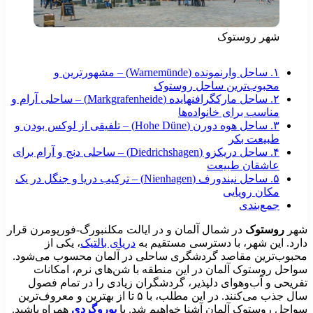
شهر روستوک
۱. ساحل وارنمونده (Warnemünde) – مشهورترین و
محبوب‌ترین ساحل روستوک
۲. ساحل مارکگرافنهایده (Markgrafenheide) – ساحلی آرام و
مناسب برای خانواده‌ها
۳. ساحل هوه دورن (Hohe Düne) – تلفیقی از لوکس بودن و
طبیعت بکر
۴. ساحل دریکزو (Diedrichshagen) – ساحلی دنج و آرام برای
عاشقان طبیعت
۵. ساحل نیندورف (Nienhagen) – ترکیب دریا و جنگل در یک
مکان رویایی
جمع‌بندی
هر
روستوک
در شمال آلمان و در ایالت مکلنبورگ-فورپومرن قرار
ارد. این شهر، با دسترسی مستقیم به
دریای بالتیک
، یکی از
حبوب‌ترین مقاصد گردشگری ساحلی در آلمان محسوب می‌شود.
واحل روستوک آلمان در این منطقه با شن‌های نرم، امکانات
فریحی و آب‌وهوای دلپذیر، گردشگران زیادی را در تمام فصول
سال جذب می‌کنند. در این مطلب، با ۵ تا از بهترین و معروف‌ترین
واحل روستوک آلمان آشنا خواهیم شد. با
یوروگردی
همراه باشید.