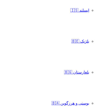
ایسلند 🇮🇸
بلژیک 🇧🇪
بلغارستان 🇧🇬
بوسنی و هرزگوین 🇧🇦