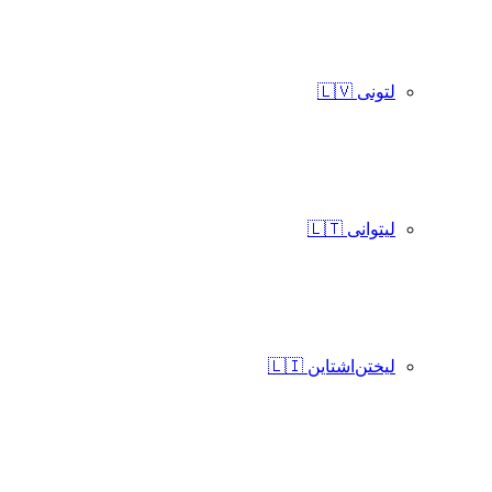
لتونی 🇱🇻
لیتوانی 🇱🇹
لیختن‌اشتاین 🇱🇮