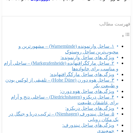
هرست مطالب
۱. ساحل وارنمونده (Warnemünde) – مشهورترین و
محبوب‌ترین ساحل روستوک
ویژگی‌های ساحل وارنمونده:
۲. ساحل مارکگرافنهایده (Markgrafenheide) – ساحلی آرام
و مناسب برای خانواده‌ها
ویژگی‌های ساحل مارکگرافنهایده:
۳. ساحل هوه دورن (Hohe Düne) – تلفیقی از لوکس بودن
و طبیعت بکر
ویژگی‌های ساحل هوه دورن:
۴. ساحل دریکزو (Diedrichshagen) – ساحلی دنج و آرام
برای عاشقان طبیعت
ویژگی‌های ساحل دریکزو:
۵. ساحل نیندورف (Nienhagen) – ترکیب دریا و جنگل در
یک مکان رویایی
ویژگی‌های ساحل نیندورف:
جمع‌بندی