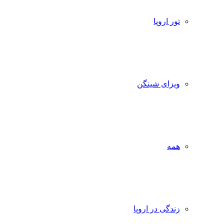
تور اروپا
ویزای شینگن
همه
زندگی در اروپا