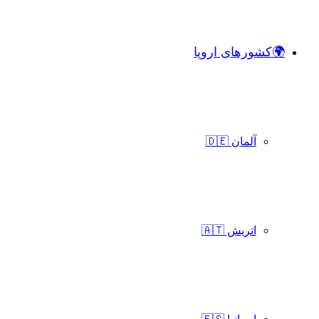
🌍کشورهای اروپا
آلمان 🇩🇪
اتریش 🇦🇹