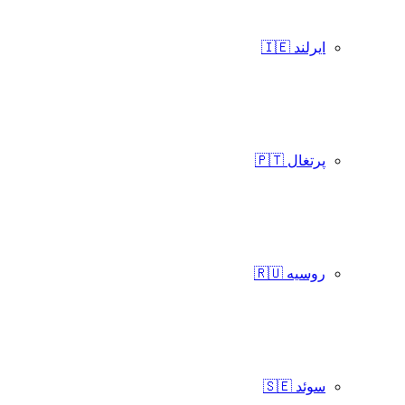
ایرلند 🇮🇪
پرتغال 🇵🇹
روسیه 🇷🇺
سوئد 🇸🇪