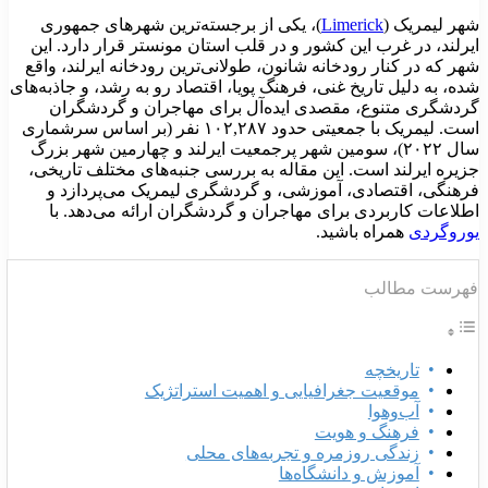
هر لیمریک (
Limerick
)، یکی از برجسته‌ترین شهرهای جمهوری
یرلند، در غرب این کشور و در قلب استان مونستر قرار دارد. این
هر که در کنار رودخانه شانون، طولانی‌ترین رودخانه ایرلند، واقع
ده، به دلیل تاریخ غنی، فرهنگ پویا، اقتصاد رو به رشد، و جاذبه‌های
ردشگری متنوع، مقصدی ایده‌آل برای مهاجران و گردشگران
است. لیمریک با جمعیتی حدود ۱۰۲,۲۸۷ نفر (بر اساس سرشماری
سال ۲۰۲۲)، سومین شهر پرجمعیت ایرلند و چهارمین شهر بزرگ
زیره ایرلند است. این مقاله به بررسی جنبه‌های مختلف تاریخی،
رهنگی، اقتصادی، آموزشی، و گردشگری لیمریک می‌پردازد و
طلاعات کاربردی برای مهاجران و گردشگران ارائه می‌دهد. با
وروگردی
همراه باشید.
هرست مطالب
تاریخچه
موقعیت جغرافیایی و اهمیت استراتژیک
آب‌وهوا
فرهنگ و هویت
زندگی روزمره و تجربه‌های محلی
آموزش و دانشگاه‌ها