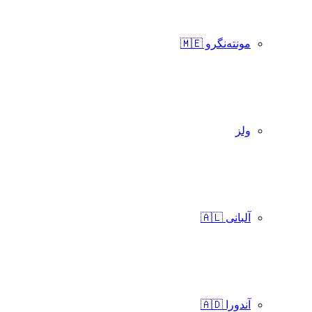
مونته‌نگرو 🇲🇪
ولز
آلبانی 🇦🇱
آندورا 🇦🇩