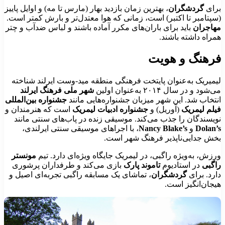
رای
گردشگران
، بهترین زمان بازدید بهار (مارس تا مه) و اوایل پاییز
سپتامبر تا اکتبر) است، زمانی که هوا معتدل‌تر و بارش کمتر است.
هاجران
باید برای باران‌های مکرر آماده باشند و لباس ضدآب و چتر
مراه داشته باشند.
رهنگ و هویت
یمیریک به‌عنوان پایتخت فرهنگی منطقه مید-وست ایرلند شناخته
‌شود و در سال ۲۰۱۴ به‌عنوان اولین
شهر ملی فرهنگ ایرلند
نتخاب شد. این شهر میزبان جشنواره‌هایی مانند
جشنواره بین‌المللی
یلم لیمریک
(آوریل) و
جشنواره ادبیات لیمریک
است که هنرمندان و
ویسندگان را جذب می‌کند. موسیقی زنده در پاب‌های سنتی مانند
Dolan’
و
Nancy Blake’s
، با اجراهای موسیقی سنتی ایرلندی،
خش جدایی‌ناپذیر فرهنگ شهر است.
رزش، به‌ویژه راگبی، در لیمریک جایگاه ویژه‌ای دارد. تیم
مونستر
اگبی
در استادیوم
تاموند پارک
بازی می‌کند و طرفداران پرشوری
ارد. برای
گردشگران
، تماشای یک مسابقه راگبی تجربه‌ای اصیل و
یجان‌انگیز است.