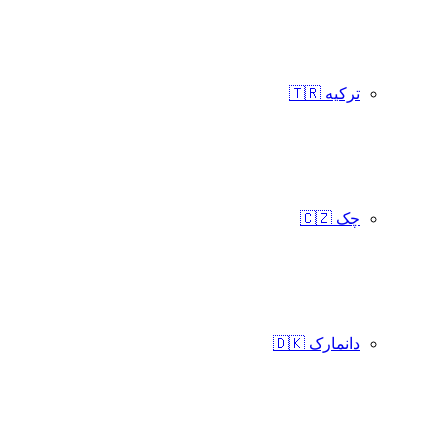
ترکیه 🇹🇷
چک 🇨🇿
دانمارک 🇩🇰