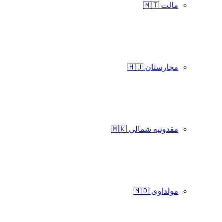
مالت 🇲🇹
مجارستان 🇭🇺
مقدونیه شمالی 🇲🇰
مولداوی 🇲🇩