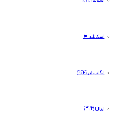
اسپانیا 🇪🇸
اسکاتلند 🏴󠁧󠁢󠁳󠁣󠁴󠁿
انگلستان 🇬🇧
ایتالیا 🇮🇹