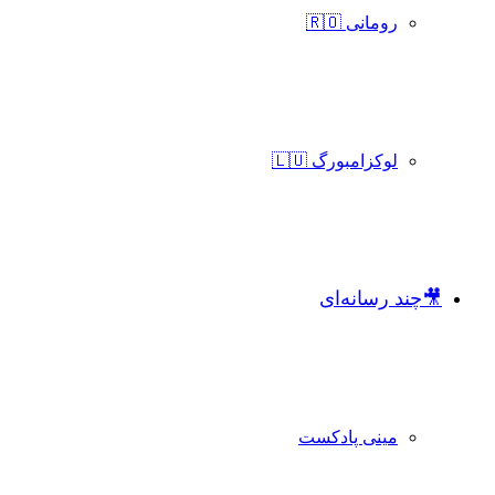
رومانی 🇷🇴
لوکزامبورگ 🇱🇺
🎥چند رسانه‌ای
مینی پادکست