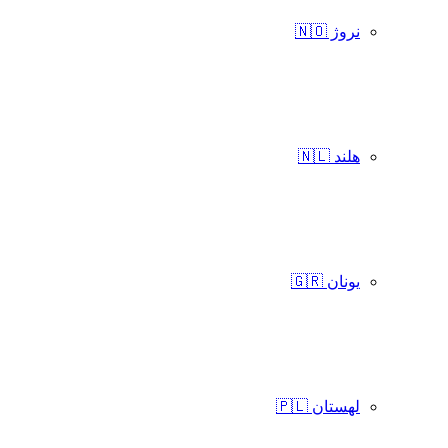
نروژ 🇳🇴
هلند 🇳🇱
یونان 🇬🇷
لهستان 🇵🇱