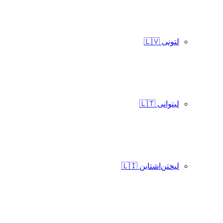
لتونی 🇱🇻
لیتوانی 🇱🇹
لیختن‌اشتاین 🇱🇮