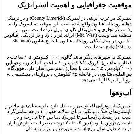
وقعیت جغرافیایی و اهمیت استراتژیک
لیمیریک در غرب ایرلند، در لیمریک (County Limerick) و در نزدیکی
هانه رودخانه شانون واقع شده است. این موقعیت، لیمریک را به
ک مرکز تجاری و حمل‌ونقل کلیدی تبدیل کرده است. شهر در
منطقه مید-وست (Mid-West) ایرلند قرار دارد و در نزدیکی اقیانوس
اطلس، در محل تلاقی رودخانه شانون با خلیج شانون (Shannon
Estua) واقع شده است.
یمیریک به شهرهای دیگر مانند
گالوی
(۱۰۰ کیلومتر، ۱.۵ ساعت با
طار یا ماشین)،
کورک
(۸۶ کیلومتر، ۱ ساعت با ماشین)، و
دوبلین
سان دارد.
فرودگاه
ین‌المللی شانون
، در فاصله ۲۵ کیلومتری، پروازهای مستقیمی به
روپا و آمریکا ارائه می‌دهد.
ب‌وهوا
یمیریک آب‌وهوایی اقیانوسی و معتدل دارد، با زمستان‌های ملایم و
تابستان‌های خنک. میانگین دمای سالانه حدود ۱۰ درجه سانتی‌گراد
است. در زمستان (دسامبر تا فوریه)، دما بین ۲ تا ۸ درجه و در
تابستان (ژوئن تا اوت) بین ۱۲ تا ۲۰ درجه متغیر است. بارش باران
ر تمام طول سال رایج است، به‌ویژه در پاییز و زمستان.