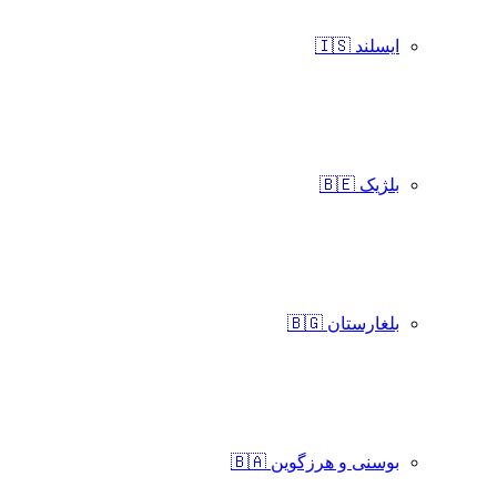
ایسلند 🇮🇸
بلژیک 🇧🇪
بلغارستان 🇧🇬
بوسنی و هرزگوین 🇧🇦