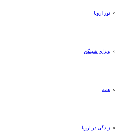
تور اروپا
ویزای شینگن
همه
زندگی در اروپا