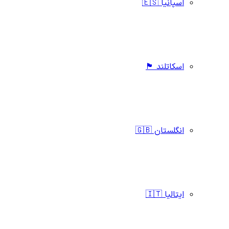
اسپانیا 🇪🇸
اسکاتلند 🏴󠁧󠁢󠁳󠁣󠁴󠁿
انگلستان 🇬🇧
ایتالیا 🇮🇹