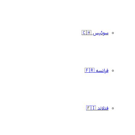
سوئیس 🇨🇭
فرانسه 🇫🇷
فنلاند 🇫🇮