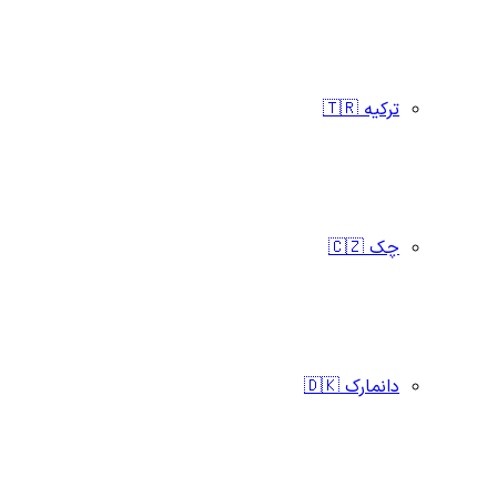
ترکیه 🇹🇷
چک 🇨🇿
دانمارک 🇩🇰