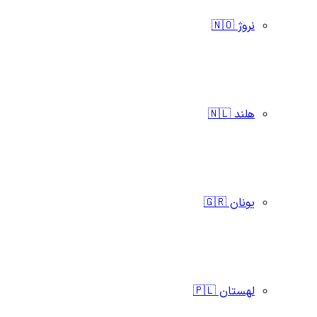
نروژ 🇳🇴
هلند 🇳🇱
یونان 🇬🇷
لهستان 🇵🇱