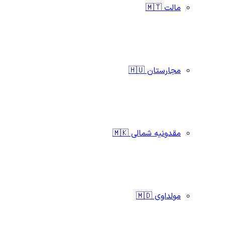
مالت 🇲🇹
مجارستان 🇭🇺
مقدونیه شمالی 🇲🇰
مولداوی 🇲🇩