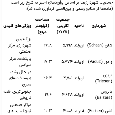
معیت شهرداری‌ها بر اساس برآوردهای اخیر به شرح زیر است
داده‌ها از منابع رسمی و بین‌المللی گردآوری شده‌اند):
جمعیت
مساحت
شهرداری
ناحیه
تقریبی
(کیلومتر
ویژگی‌های کلیدی
(۲۰۲۵)
مربع)
بزرگ‌ترین
ان (Schaan)
اوبرلند
۵,۹۹۸
۲۶.۸
شهرداری، مرکز
صنعتی
پایتخت، مرکز
ادوز (Vaduz)
اوبرلند
۵,۷۷۴
۱۷.۳
سیاسی
در حال رشد،
ریزن
اوبرلند
۴,۷۰۱
۲۶.۴
زیرساخت‌های
(Triese
مدرن
الزرس
جنوبی‌ترین، قلعه
اوبرلند
۴,۶۲۸
۱۹.۶
(Balzer
تاریخی
مراکز صنعتی
شن (Eschen)
آنترلند
۴,۰۰۸
۱۰.۳
کوچک، بناهای