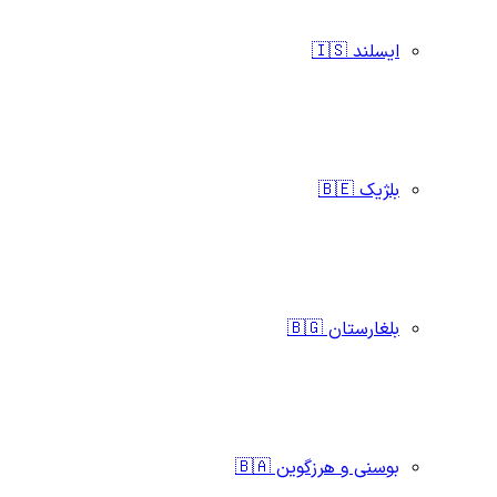
ایسلند 🇮🇸
بلژیک 🇧🇪
بلغارستان 🇧🇬
بوسنی و هرزگوین 🇧🇦