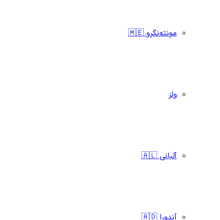
مونته‌نگرو 🇲🇪
ولز
آلبانی 🇦🇱
آندورا 🇦🇩