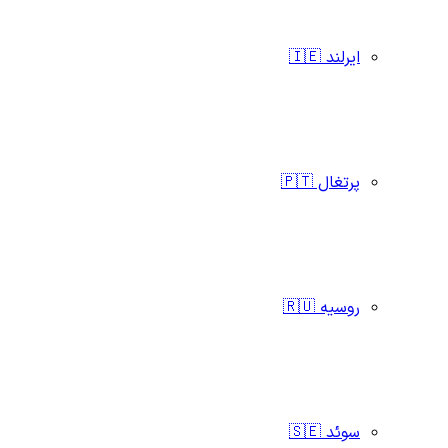
ایرلند 🇮🇪
پرتغال 🇵🇹
روسیه 🇷🇺
سوئد 🇸🇪