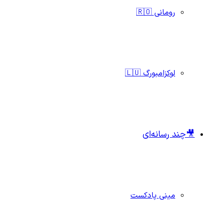
رومانی 🇷🇴
لوکزامبورگ 🇱🇺
🎥چند رسانه‌ای
مینی پادکست