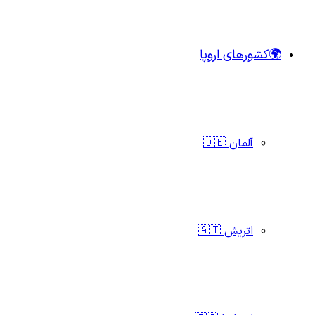
🌍کشورهای اروپا
آلمان 🇩🇪
اتریش 🇦🇹