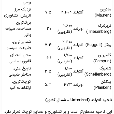
رومی
ائورن
نزدیک مرز
آنترلند
۴,۴۰۴
۷.۵
(Maure
اتریش، کشاورزی
بزرگ‌ترین
ریزنبرگ
۲,۶۰۰
اوبرلند
۳۰
مساحت، میراث
(Triesenber
(تقریبی)
والزر
۲,۳۰۰
شمالی‌ترین،
وگل (Ruggell)
آنترلند
۷.۴
(تقریبی)
طبیعت سرسبز
امپرین
۱,۷۰۰
محل امضای
آنترلند
۶.۱
(Gampri
(تقریبی)
قانون اساسی
لنبرگ
۱,۱۰۰
تاریخ غنی،
آنترلند
۳.۵
(Schellenber
(تقریبی)
مناظر طبیعی
لانکن
کوچک‌ترین،
اوبرلند
۴۷۳
۵.۳
(Planke
ارتفاعات آلپ
حیه آنترلند (Unterland – شمال کشور)
ین ناحیه مسطح‌تر است و بر کشاورزی و صنایع کوچک تمرکز دارد: