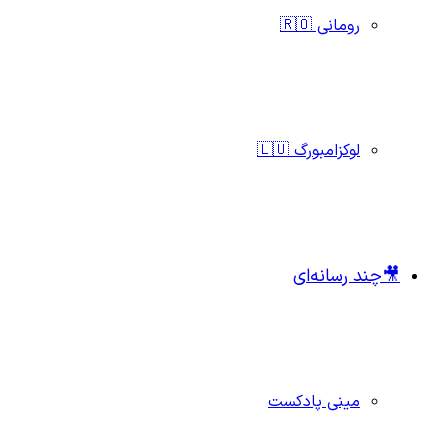
رومانی 🇷🇴
لوکزامبورگ 🇱🇺
🎥چند رسانه‌ای
مینی پادکست