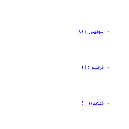
سوئیس 🇨🇭
فرانسه 🇫🇷
فنلاند 🇫🇮