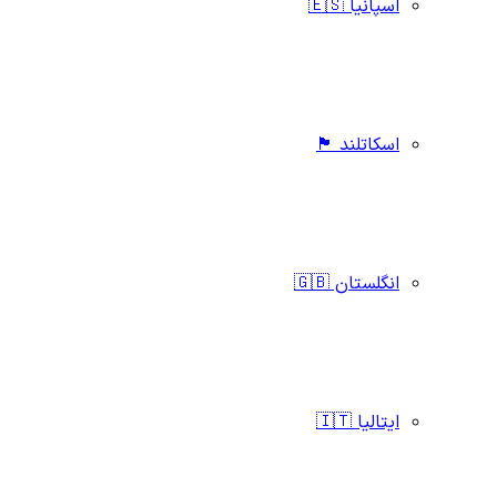
اسپانیا 🇪🇸
اسکاتلند 🏴󠁧󠁢󠁳󠁣󠁴󠁿
انگلستان 🇬🇧
ایتالیا 🇮🇹