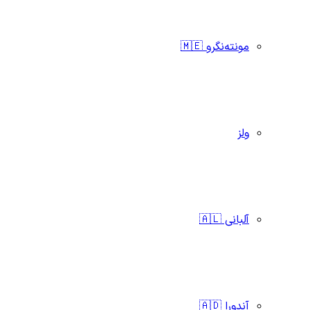
مونته‌نگرو 🇲🇪
ولز
آلبانی 🇦🇱
آندورا 🇦🇩