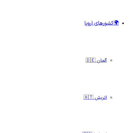
🌍کشورهای اروپا
آلمان 🇩🇪
اتریش 🇦🇹