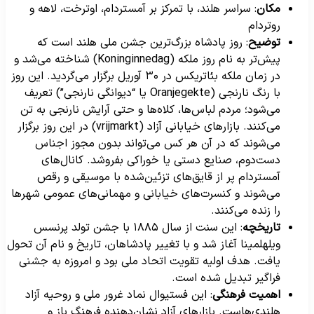
مکان
: سراسر هلند، با تمرکز بر آمستردام، اوترخت، لاهه و
روتردام
توضیح
: روز پادشاه بزرگ‌ترین جشن ملی هلند است که
پیش‌تر به نام روز ملکه (Koninginnedag) شناخته می‌شد و
در زمان ملکه بئاتریکس در ۳۰ آوریل برگزار می‌گردید. این روز
با رنگ نارنجی (Oranjegekte یا “دیوانگی نارنجی”) تعریف
می‌شود؛ مردم لباس‌ها، کلاه‌ها و حتی آرایش نارنجی به تن
می‌کنند. بازارهای خیابانی آزاد (vrijmarkt) در این روز برگزار
می‌شوند که در آن هر کس می‌تواند بدون مجوز اجناس
دست‌دوم، صنایع دستی یا خوراکی بفروشد. کانال‌های
آمستردام پر از قایق‌های تزئین‌شده با موسیقی و رقص
می‌شوند و کنسرت‌های خیابانی و مهمانی‌های عمومی شهرها
را زنده می‌کنند.
تاریخچه
: این سنت از سال ۱۸۸۵ با جشن تولد پرنسس
ویلهلمینا آغاز شد و با تغییر پادشاهان، تاریخ و نام آن تحول
یافت. هدف اولیه تقویت اتحاد ملی بود و امروزه به جشنی
فراگیر تبدیل شده است.
اهمیت فرهنگی
: این فستیوال نماد غرور ملی و روحیه آزاد
هلندی‌هاست. بازارهای آزاد نشان‌دهنده فرهنگ باز و