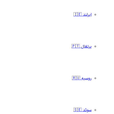
ایرلند 🇮🇪
پرتغال 🇵🇹
روسیه 🇷🇺
سوئد 🇸🇪