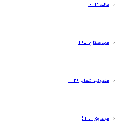
مالت 🇲🇹
مجارستان 🇭🇺
مقدونیه شمالی 🇲🇰
مولداوی 🇲🇩