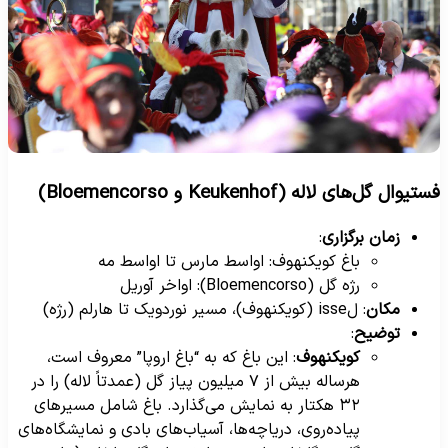
تیوال گل‌های لاله (Keukenhof و Bloemencorso)
زمان برگزاری
:
باغ کویکنهوف: اواسط مارس تا اواسط مه
رژه گل (Bloemencorso): اواخر آوریل
مکان
: لisse (کویکنهوف)، مسیر نوردویک تا هارلم (رژه)
توضیح
:
کویکنهوف
: این باغ که به “باغ اروپا” معروف است،
هرساله بیش از ۷ میلیون پیاز گل (عمدتاً لاله) را در
۳۲ هکتار به نمایش می‌گذارد. باغ شامل مسیرهای
پیاده‌روی، دریاچه‌ها، آسیاب‌های بادی و نمایشگاه‌های