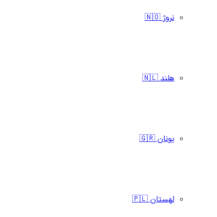
نروژ 🇳🇴
هلند 🇳🇱
یونان 🇬🇷
لهستان 🇵🇱