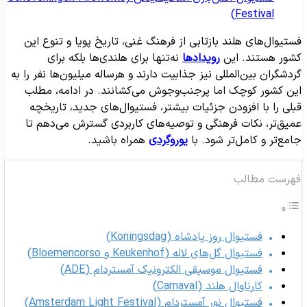
Festival)
ستیوال‌های هلند بازتابی از فرهنگ غنی، تاریخ پویا و تنوع این
شور هستند. این
رویدادها
نه‌تنها برای هلندی‌ها بلکه برای
ردشگران بین‌المللی نیز جذابیت دارند و هرساله میلیون‌ها نفر را به
ین کشور کوچک اما پرجنب‌وجوش می‌کشانند. در ادامه، مطلب
بلی را با افزودن جزئیات بیشتر، فستیوال‌های جدید، تاریخچه
میق‌تر، نکات فرهنگی و توصیه‌های کاربردی گسترش می‌دهم تا
امع‌تر و کامل‌تر شود. با
یوروگردی
همراه باشید.
هرست مطالب
فستیوال روز پادشاه (Koningsdag)
فستیوال گل‌های لاله (Keukenhof و Bloemencorso)
فستیوال موسیقی الکترونیک آمستردام (ADE)
کارناوال هلند (Carnaval)
فستیوال نور آمستردام (Amsterdam Light Festival)