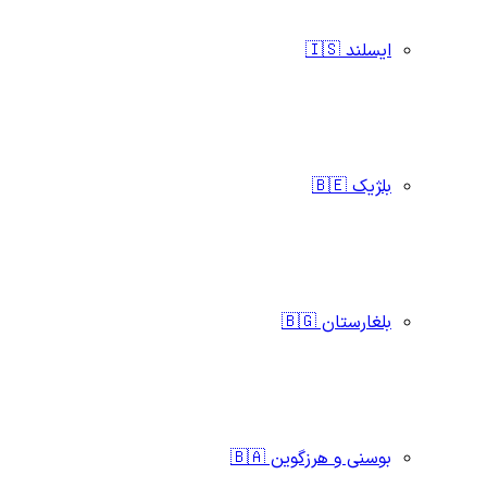
ایسلند 🇮🇸
بلژیک 🇧🇪
بلغارستان 🇧🇬
بوسنی و هرزگوین 🇧🇦