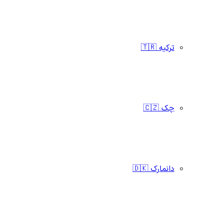
ترکیه 🇹🇷
چک 🇨🇿
دانمارک 🇩🇰