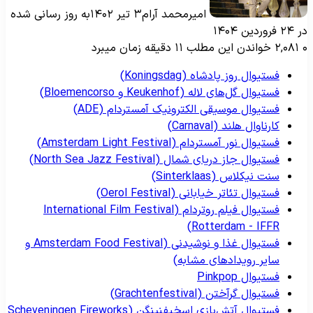
امیرمحمد آرام
۳ تیر ۱۴۰۲
به روز رسانی شده
۲ فروردین ۱۴۰۴
۲,۰۸۱
خواندن این مطلب ۱۱ دقیقه زمان میبرد
فستیوال روز پادشاه (Koningsdag)
فستیوال گل‌های لاله (Keukenhof و Bloemencorso)
فستیوال موسیقی الکترونیک آمستردام (ADE)
کارناوال هلند (Carnaval)
فستیوال نور آمستردام (Amsterdam Light Festival)
فستیوال جاز دریای شمال (North Sea Jazz Festival)
سنت نیکلاس (Sinterklaas)
فستیوال تئاتر خیابانی (Oerol Festival)
فستیوال فیلم روتردام (International Film Festival
Rotterdam - IFFR)
فستیوال غذا و نوشیدنی (Amsterdam Food Festival و
سایر رویدادهای مشابه)
فستیوال Pinkpop
فستیوال گرآختن (Grachtenfestival)
فستیوال آتش‌بازی اسخیفنینگن (Scheveningen Fireworks