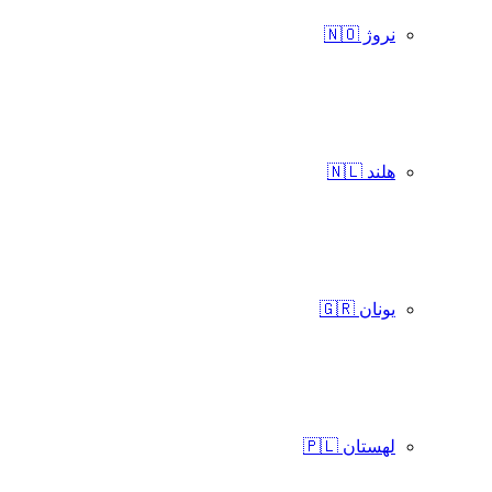
نروژ 🇳🇴
هلند 🇳🇱
یونان 🇬🇷
لهستان 🇵🇱