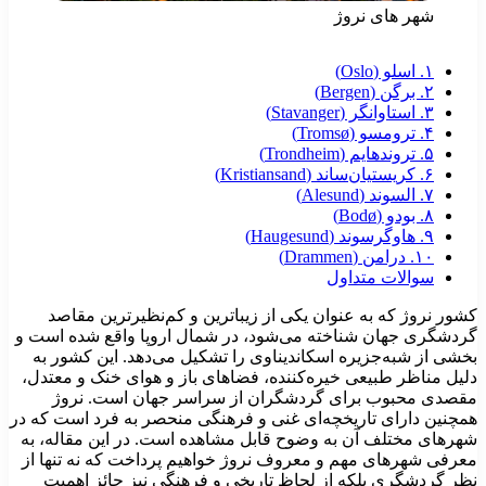
شهر های نروژ
۱. اسلو (Oslo)
۲. برگن (Bergen)
۳. استاوانگر (Stavanger)
۴. ترومسو (Tromsø)
۵. تروندهایم (Trondheim)
۶. کریستیان‌ساند (Kristiansand)
۷. السوند (Alesund)
۸. بودو (Bodø)
۹. هاوگرسوند (Haugesund)
۱۰. درامن (Drammen)
سوالات متداول
شور نروژ که به عنوان یکی از زیباترین و کم‌نظیرترین مقاصد
ردشگری جهان شناخته می‌شود، در شمال اروپا واقع شده است و
خشی از شبه‌جزیره اسکاندیناوی را تشکیل می‌دهد. این کشور به
لیل مناظر طبیعی خیره‌کننده، فضاهای باز و هوای خنک و معتدل،
قصدی محبوب برای گردشگران از سراسر جهان است. نروژ
مچنین دارای تاریخچه‌ای غنی و فرهنگی منحصر به فرد است که در
هرهای مختلف آن به وضوح قابل مشاهده است. در این مقاله، به
عرفی شهرهای مهم و معروف نروژ خواهیم پرداخت که نه تنها از
ظر گردشگری بلکه از لحاظ تاریخی و فرهنگی نیز حائز اهمیت