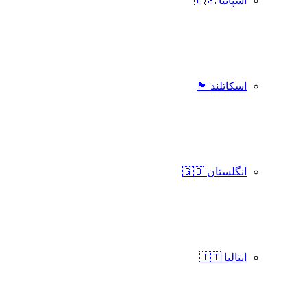
اسپانیا 🇪🇸
اسکاتلند 🏴󠁧󠁢󠁳󠁣󠁴󠁿
انگلستان 🇬🇧
ایتالیا 🇮🇹