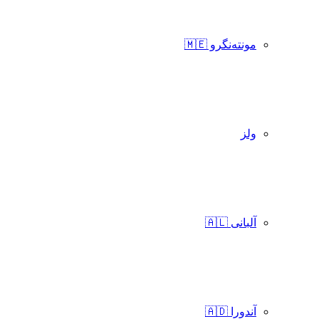
مونته‌نگرو 🇲🇪
ولز
آلبانی 🇦🇱
آندورا 🇦🇩