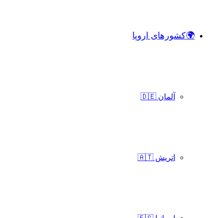
🌍کشورهای اروپا
آلمان 🇩🇪
اتریش 🇦🇹