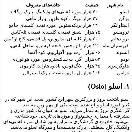
نام شهر
جمعیت
جاذبه‌های معروف
سلو
۷۰۰ هزار
موزه کشتی‌های وایکینگ، پارک ویگلاند
رگن
۲۷۰ هزار
بریگن، کوه فلویِن، بازار ماهی
ستاوانگر
۱۴۰ هزار
پریکه‌ستولن، موزه نفت، کلیسای جامع
رومسو
۷۵ هزار
شفق قطبی، کلیسای قطبی، تله‌کابین
روندهایم
۲۰۰ هزار
کلیسای نیداروس، پل قدیمی، کاخ آرکیش
ریستیان‌ساند
۱۲۰ هزار
باغ وحش، قلعه کرسین، ساحل بانه‌بیو
لسوند
۶۶ هزار
آرت نوو، آکواریوم، کوه آکسا
ودو
۵۲ هزار
گرداب سالتسترومن، موزه هوانوردی
اوگرسوند
۴۵ هزار
لانگ‌فوس، یادبود هارالد، کارموی
رامن
۱۰۲ هزار
پل مارین‌لیست، پارک اسپیرالن
لو (Oslo)
سلو پایتخت نروژ و بزرگترین شهر این کشور است. این شهر که در
نار فیورد اسلو واقع شده است، یکی از مهم‌ترین مقاصد
ردشگری نروژ به شمار می‌آید. اسلو به عنوان یک شهر مدرن و
یشرفته با معماری چشم‌نواز و موزه‌های تاریخی خود شناخته
ی‌شود. جاذبه‌های گردشگری مهم این شهر شامل موزه کشتی‌های
ایکینگ، کاخ سلطنتی، پارک مجسمه‌ها و بندرگاه اسلو می‌باشد.