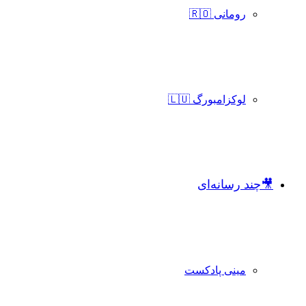
رومانی 🇷🇴
لوکزامبورگ 🇱🇺
🎥چند رسانه‌ای
مینی پادکست