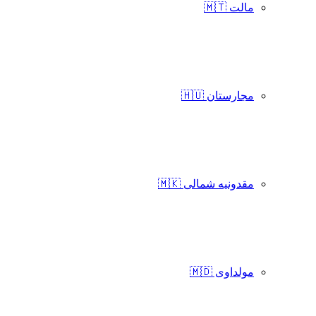
مالت 🇲🇹
مجارستان 🇭🇺
مقدونیه شمالی 🇲🇰
مولداوی 🇲🇩