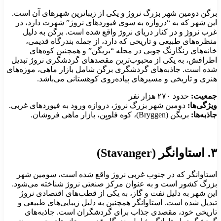
رگن دومین شهر بزرگ نروژ و یکی از زیباترین شهرهای آن است.
ین شهر که به “دروازه به سوی فیوردهای نروژ” شهرت دارد، در
رب نروژ و در کنار دریای نروژ واقع شده است. برگن به دلیل
نظره‌های طبیعی و تاریخی که دارد، از جمله بندرگاه قدیمی،
انه‌های رنگارنگ چوبی در محله “بریگن” و همچنین کوه‌های
طرافش، به یکی از محبوب‌ترین مقصدهای گردشگری نروژ تبدیل
ده است. جاذبه‌های گردشگری برگن شامل بازار ماهی، موزه‌های
نری و تاریخی و مسیرهای پیاده‌روی کوهستانی می‌باشد.
معیت:
حدود ۲۷۰ هزار نفر
یژگی‌ها:
دومین شهر بزرگ نروژ، دروازه ورود به فیوردهای غربی.
اذبه‌ها:
بریگن (Bryggen)، کوه فلویِن، بازار ماهی فروشان.
انگر (Stavanger)
ستاوانگر که در جنوب غربی نروژ واقع شده است، سومین شهر
زرگ کشور است و به عنوان مرکز صنعتی نروژ شناخته می‌شود.
ین شهر به دلیل نفت و گاز، به یکی از قطب‌های اقتصادی نروژ
بدیل شده است. استاوانگر همچنین به دلیل زیبایی‌های طبیعی و
اریخی خود، مقصدی جذاب برای گردشگران است. جاذبه‌های