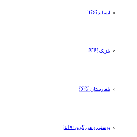
ایسلند 🇮🇸
بلژیک 🇧🇪
بلغارستان 🇧🇬
بوسنی و هرزگوین 🇧🇦