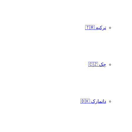
ترکیه 🇹🇷
چک 🇨🇿
دانمارک 🇩🇰