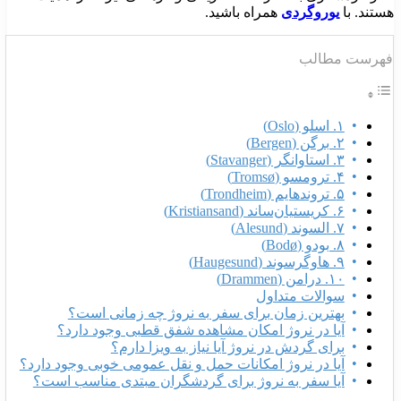
ستند. با
یوروگردی
همراه باشید.
هرست مطالب
۱. اسلو (Oslo)
۲. برگن (Bergen)
۳. استاوانگر (Stavanger)
۴. ترومسو (Tromsø)
۵. تروندهایم (Trondheim)
۶. کریستیان‌ساند (Kristiansand)
۷. السوند (Alesund)
۸. بودو (Bodø)
۹. هاوگرسوند (Haugesund)
۱۰. درامن (Drammen)
سوالات متداول
بهترین زمان برای سفر به نروژ چه زمانی است؟
آیا در نروژ امکان مشاهده شفق قطبی وجود دارد؟
برای گردش در نروژ آیا نیاز به ویزا دارم؟
آیا در نروژ امکانات حمل و نقل عمومی خوبی وجود دارد؟
آیا سفر به نروژ برای گردشگران مبتدی مناسب است؟