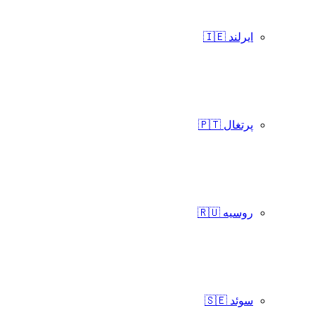
ایرلند 🇮🇪
پرتغال 🇵🇹
روسیه 🇷🇺
سوئد 🇸🇪