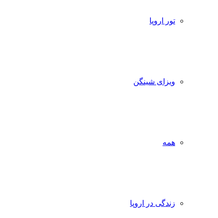
تور اروپا
ویزای شینگن
همه
زندگی در اروپا