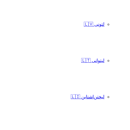
لتونی 🇱🇻
لیتوانی 🇱🇹
لیختن‌اشتاین 🇱🇮