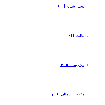
لیختن‌اشتاین 🇱🇮
مالت 🇲🇹
مجارستان 🇭🇺
مقدونیه شمالی 🇲🇰