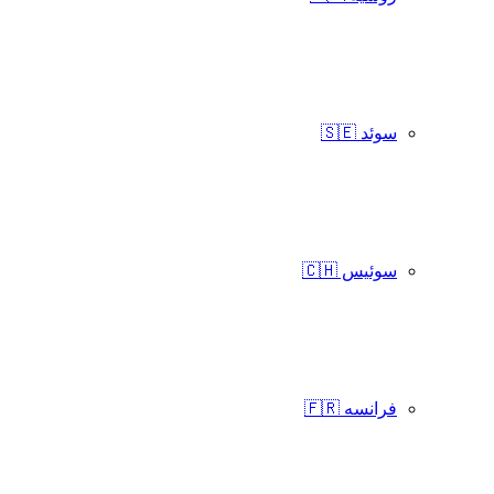
سوئد 🇸🇪
سوئیس 🇨🇭
فرانسه 🇫🇷