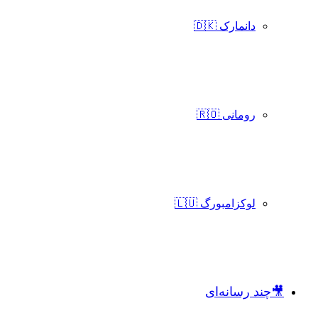
دانمارک 🇩🇰
رومانی 🇷🇴
لوکزامبورگ 🇱🇺
🎥چند رسانه‌ای