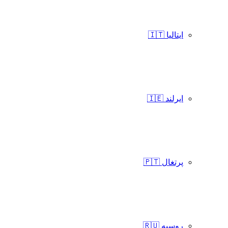
ایتالیا 🇮🇹
ایرلند 🇮🇪
پرتغال 🇵🇹
روسیه 🇷🇺