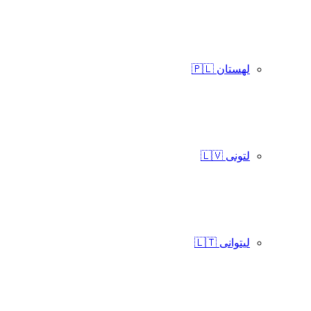
لهستان 🇵🇱
لتونی 🇱🇻
لیتوانی 🇱🇹