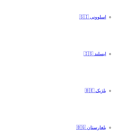
اسلوونی 🇸🇮
ایسلند 🇮🇸
بلژیک 🇧🇪
بلغارستان 🇧🇬