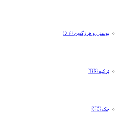
بوسنی و هرزگوین 🇧🇦
ترکیه 🇹🇷
چک 🇨🇿