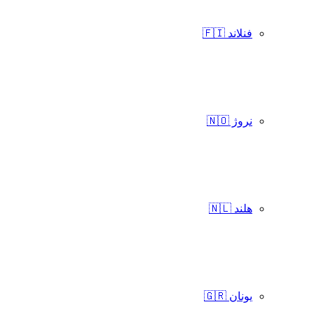
فنلاند 🇫🇮
نروژ 🇳🇴
هلند 🇳🇱
یونان 🇬🇷