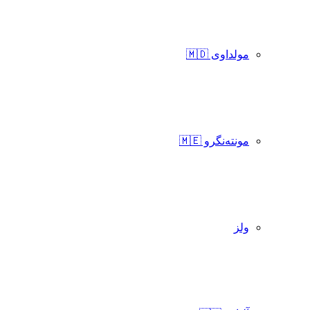
مولداوی 🇲🇩
مونته‌نگرو 🇲🇪
ولز