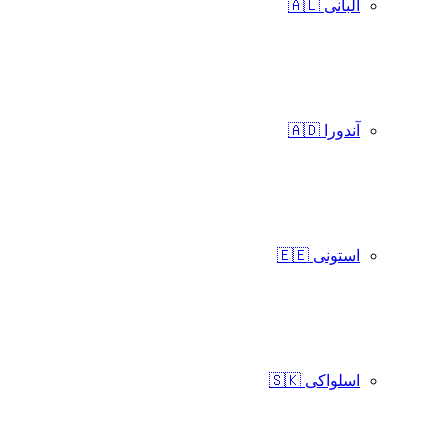
آلبانی 🇦🇱
آندورا 🇦🇩
استونی 🇪🇪
اسلواکی 🇸🇰