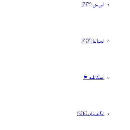
اتریش 🇦🇹
اسپانیا 🇪🇸
اسکاتلند 🏴󠁧󠁢󠁳󠁣󠁴󠁿
انگلستان 🇬🇧