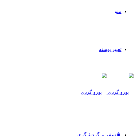
منو
تغییر پوسته
🧳سفر و گردشگری