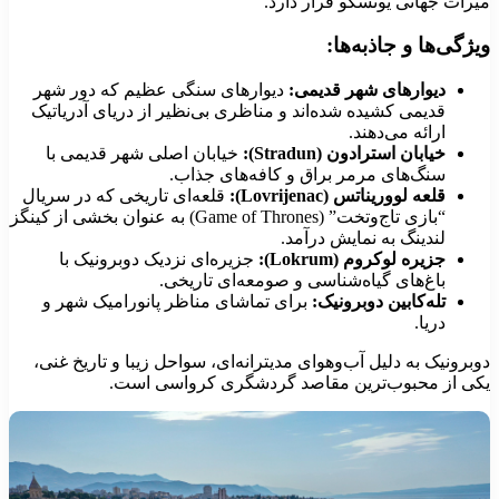
یراث جهانی یونسکو قرار دارد.
یژگی‌ها و جاذبه‌ها:
دیوارهای شهر قدیمی:
دیوارهای سنگی عظیم که دور شهر
قدیمی کشیده شده‌اند و مناظری بی‌نظیر از دریای آدریاتیک
ارائه می‌دهند.
خیابان استرادون (Stradun):
خیابان اصلی شهر قدیمی با
سنگ‌های مرمر براق و کافه‌های جذاب.
قلعه لووریناتس (Lovrijenac):
قلعه‌ای تاریخی که در سریال
“بازی تاج‌وتخت” (Game of Thrones) به عنوان بخشی از کینگز
لندینگ به نمایش درآمد.
جزیره لوکروم (Lokrum):
جزیره‌ای نزدیک دوبرونیک با
باغ‌های گیاه‌شناسی و صومعه‌ای تاریخی.
تله‌کابین دوبرونیک:
برای تماشای مناظر پانورامیک شهر و
دریا.
وبرونیک به دلیل آب‌وهوای مدیترانه‌ای، سواحل زیبا و تاریخ غنی،
کی از محبوب‌ترین مقاصد گردشگری کرواسی است.