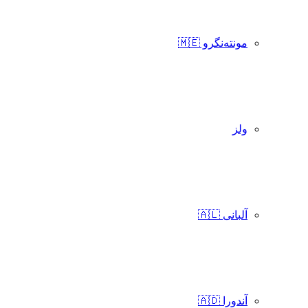
مونته‌نگرو 🇲🇪
ولز
آلبانی 🇦🇱
آندورا 🇦🇩