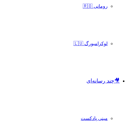
رومانی 🇷🇴
لوکزامبورگ 🇱🇺
🎥چند رسانه‌ای
مینی پادکست