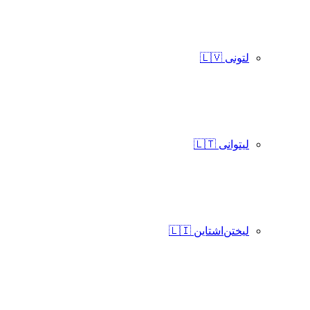
لتونی 🇱🇻
لیتوانی 🇱🇹
لیختن‌اشتاین 🇱🇮