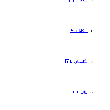
اسپانیا 🇪🇸
اسکاتلند 🏴󠁧󠁢󠁳󠁣󠁴󠁿
انگلستان 🇬🇧
ایتالیا 🇮🇹