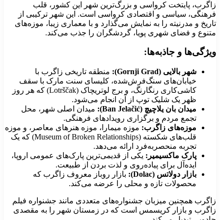
اگرب، پایتخت کرواسی و بزرگ‌ترین شهر این کشور، قلب
رهنگی، سیاسی و اقتصادی کرواسی است. این شهر ترکیبی از
اریخ و مدرنیته را به نمایش می‌گذارد و با معماری زیبا، موزه‌های
تنوع و فضای شهری پویا، گردشگران را جذب می‌کند.
یژگی‌ها و جاذبه‌ها:
شهر بالایی (Gornji Grad):
منطقه تاریخی زاگرب با
خیابان‌های سنگ‌فرش‌شده، کلیسای سنت مارک با سقف
کاشی‌کاری رنگارنگ، و برج لوتریچاک (Lotrščak) که هر روز
ظهر یک شلیک توپ از آن انجام می‌شود.
میدان بان یلاچیچ (Ban Jelačić):
میدان اصلی شهر، محل
تجمع مردم و برگزاری رویدادهای فرهنگی.
موزه‌های زاگرب:
موزه میمارا، موزه هنرهای معاصر، و موزه
قلب‌های شکسته (Museum of Broken Relationships) که یک
تجربه منحصربه‌فرد ارائه می‌دهد.
پارک ماکسیمیر:
یکی از قدیمی‌ترین پارک‌های عمومی اروپا،
ایده‌آل برای پیاده‌روی و لذت بردن از طبیعت.
بازار دولاتس (Dolac):
بازار روباز معروف زاگرب که
محصولات تازه و محلی را عرضه می‌کند.
اگرب همچنین میزبان جشنواره‌های متعددی مانند جشنواره فیلم
اگرب و بازار کریسمس است که در زمستان شهر را به مقصدی
ادویی تبدیل می‌کند.