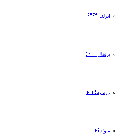
ایرلند 🇮🇪
پرتغال 🇵🇹
روسیه 🇷🇺
سوئد 🇸🇪