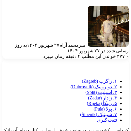
امیرمحمد آرام
۲۷ شهریور ۱۴۰۴
به روز
انی شده در ۲۷ شهریور ۱۴۰۴
۳۷۷
خواندن این مطلب ۴ دقیقه زمان میبرد
۱. زاگرب (Zagreb)
۲. دوبرونیک (Dubrovnik)
۳. اسپلیت (Split)
۴. زادار (Zadar)
۵. رییکا (Rijeka)
۶. پولا (Pula)
۷. شیبنیک (Šibenik)
نتیجه‌گیری
رواسی، کشوری زیبا در جنوب شرقی اروپا، در کنار دریای آدریاتیک