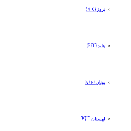
نروژ 🇳🇴
هلند 🇳🇱
یونان 🇬🇷
لهستان 🇵🇱