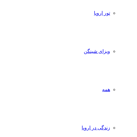
تور اروپا
ویزای شینگن
همه
زندگی در اروپا