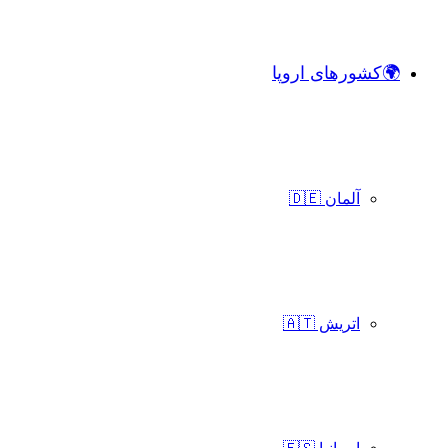
🌍کشورهای اروپا
آلمان 🇩🇪
اتریش 🇦🇹