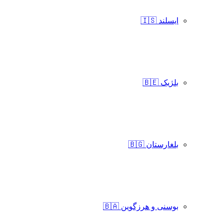
ایسلند 🇮🇸
بلژیک 🇧🇪
بلغارستان 🇧🇬
بوسنی و هرزگوین 🇧🇦