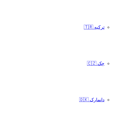
ترکیه 🇹🇷
چک 🇨🇿
دانمارک 🇩🇰