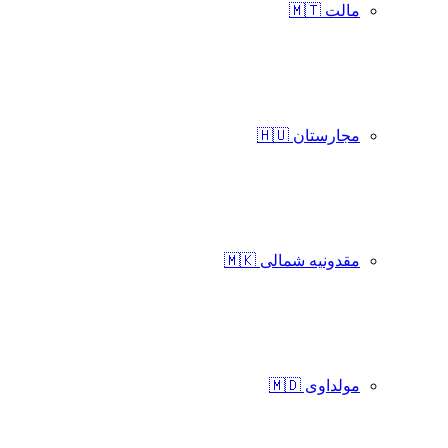
مالت 🇲🇹
مجارستان 🇭🇺
مقدونیه شمالی 🇲🇰
مولداوی 🇲🇩