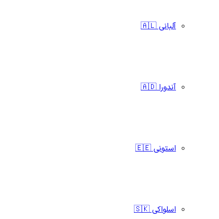
آلبانی 🇦🇱
آندورا 🇦🇩
استونی 🇪🇪
اسلواکی 🇸🇰