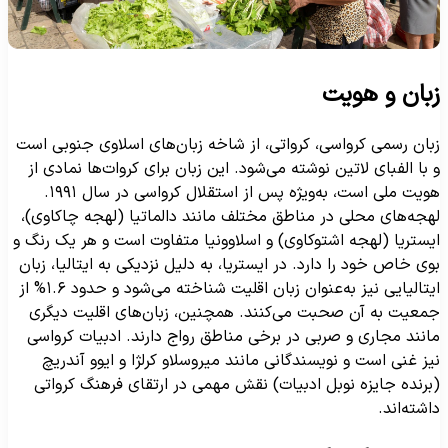
بان و هویت
بان رسمی کرواسی، کرواتی، از شاخه زبان‌های اسلاوی جنوبی است
 با الفبای لاتین نوشته می‌شود. این زبان برای کروات‌ها نمادی از
هویت ملی است، به‌ویژه پس از استقلال کرواسی در سال ۱۹۹۱.
هجه‌های محلی در مناطق مختلف مانند دالماتیا (لهجه چاکاوی)،
یستریا (لهجه اشتوکاوی) و اسلاوونیا متفاوت است و هر یک رنگ و
وی خاص خود را دارد. در ایستریا، به دلیل نزدیکی به ایتالیا، زبان
ایتالیایی نیز به‌عنوان زبان اقلیت شناخته می‌شود و حدود ۱.۶% از
معیت به آن صحبت می‌کنند. همچنین، زبان‌های اقلیت دیگری
انند مجاری و صربی در برخی مناطق رواج دارند. ادبیات کرواسی
یز غنی است و نویسندگانی مانند میروسلاو کرلژا و ایوو آندریچ
برنده جایزه نوبل ادبیات) نقش مهمی در ارتقای فرهنگ کرواتی
اشته‌اند.