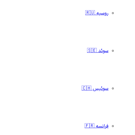
روسیه 🇷🇺
سوئد 🇸🇪
سوئیس 🇨🇭
فرانسه 🇫🇷