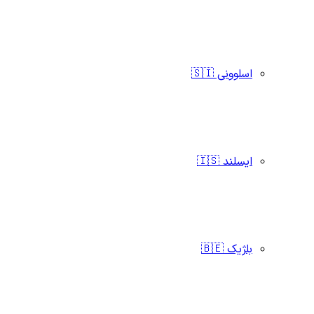
اسلوونی 🇸🇮
ایسلند 🇮🇸
بلژیک 🇧🇪