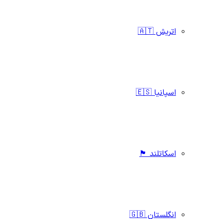
اتریش 🇦🇹
اسپانیا 🇪🇸
اسکاتلند 🏴󠁧󠁢󠁳󠁣󠁴󠁿
انگلستان 🇬🇧