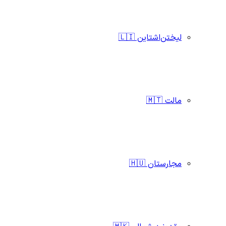
لیختن‌اشتاین 🇱🇮
مالت 🇲🇹
مجارستان 🇭🇺