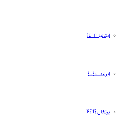
ایتالیا 🇮🇹
ایرلند 🇮🇪
پرتغال 🇵🇹