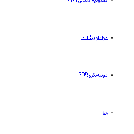
مقدونیه شمالی 🇲🇰
مولداوی 🇲🇩
مونته‌نگرو 🇲🇪
ولز