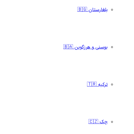
بلغارستان 🇧🇬
بوسنی و هرزگوین 🇧🇦
ترکیه 🇹🇷
چک 🇨🇿