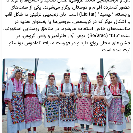
ارد و مراسم‌هایی مانند عروسی، غسل تعمید و جشن‌های تولد با
ضور گسترده اقوام و دوستان برگزار می‌شوند. یکی از سنت‌های
برجسته، “لیسینا” (Licitar) است؛ نان زنجبیلی تزئینی به شکل قلب
ا اشکال دیگر که در کریسمس، عروسی‌ها یا به‌عنوان هدیه در
ناسبت‌های خاص استفاده می‌شود. در مناطق روستایی اسلاوونیا،
سنت “بژانا” (Bećarac)، نوعی آواز طنزآمیز و رقص گروهی، در
شن‌های محلی رواج دارد و در فهرست میراث ناملموس یونسکو
بت شده است.