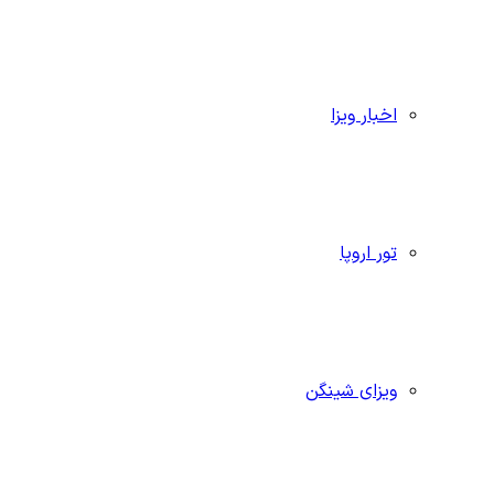
اخبار ویزا
تور اروپا
ویزای شینگن