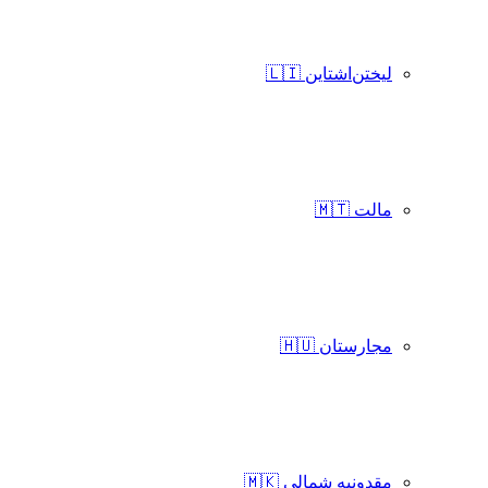
لیختن‌اشتاین 🇱🇮
مالت 🇲🇹
مجارستان 🇭🇺
مقدونیه شمالی 🇲🇰