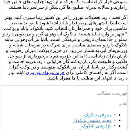
تنوعی قرار گرفته‌ است که هرکدام از آن‌ها جذابیت‌های خاص خود
ا دارند و سالانه پذیرای میلیون‌ها گردشگر از سراسر دنیا هستند.
گر قصد دارید تعطیلات نوروز را در این کشور زیبا سپری کنید، بهتر
ست ابتدا با شهرهای پرطرفدار تایلند آشنا شوید تا بتوانید مقصد
ناسبی برای خود و همراهان‌تان انتخاب کنید. بانکوک، پاتایا و پوکت،
۳ شهر پرآوازه تایلند هستند. بانکوک آب‌وهوای گرم و مرطوبی دارد و
ملو از جاذبه‌های تاریخی و فرهنگی است. پاتایا نیز آب‌و‌هوایی مانند
انکوک دارد و مقصدی مناسب برای شرکت در تفریحات شبانه و
رزش‌های آبی به شمار می‌رود. در جزیره پوکت، میزان رطوبت و
ارش باران زیاد است؛ اما این جزیره هم با برخورداری از سواحل
لایی و طبیعت بکر، بازدیدکنندگان فراوانی دارد. هزینه اقامت و
شت‌وگذار در پاتایا، ارزان، در بانکوک، متوسط و در پوکت گران
ست. اگر به راهنمای کاملی برای
خرید تورهای نوروزی
تایلند نیاز
ارید، تا انتهای این مطلب با ما همراه باشید.
هرست مطالب
معرفی بانکوک
معابد مشهور بانکوک
بازارهای بانکوک