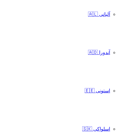
آلبانی 🇦🇱
آندورا 🇦🇩
استونی 🇪🇪
اسلواکی 🇸🇰