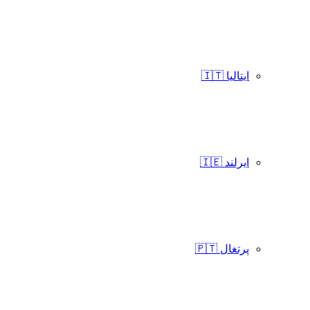
ایتالیا 🇮🇹
ایرلند 🇮🇪
پرتغال 🇵🇹