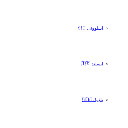
اسلوونی 🇸🇮
ایسلند 🇮🇸
بلژیک 🇧🇪