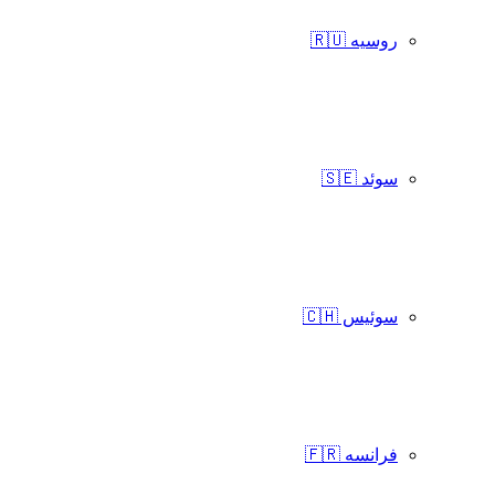
روسیه 🇷🇺
سوئد 🇸🇪
سوئیس 🇨🇭
فرانسه 🇫🇷