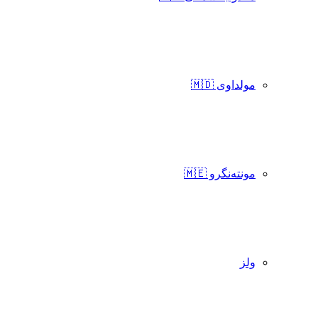
مولداوی 🇲🇩
مونته‌نگرو 🇲🇪
ولز