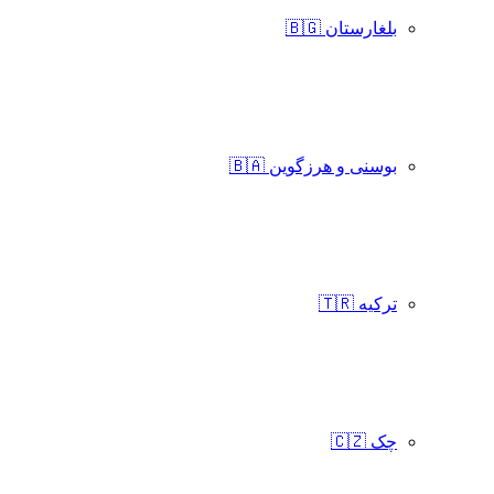
بلغارستان 🇧🇬
بوسنی و هرزگوین 🇧🇦
ترکیه 🇹🇷
چک 🇨🇿