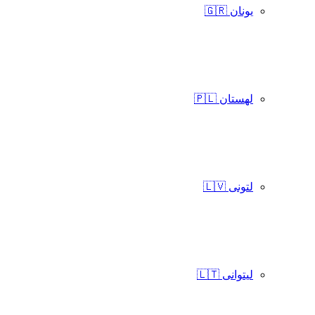
یونان 🇬🇷
لهستان 🇵🇱
لتونی 🇱🇻
لیتوانی 🇱🇹