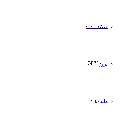
فنلاند 🇫🇮
نروژ 🇳🇴
هلند 🇳🇱