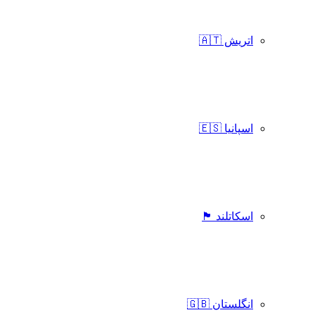
اتریش 🇦🇹
اسپانیا 🇪🇸
اسکاتلند 🏴󠁧󠁢󠁳󠁣󠁴󠁿
انگلستان 🇬🇧