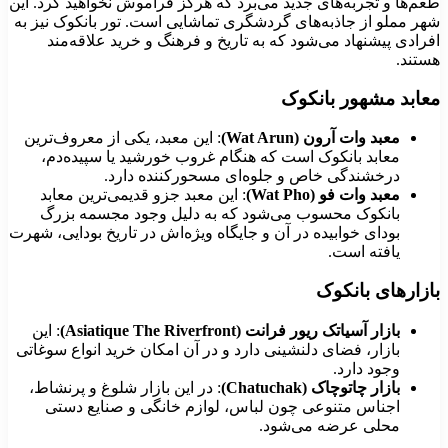
عم‌ها و تجربه‌های جدید می‌برد که هرگز فراموش نخواهید کرد. این
هر مملو از جاذبه‌های گردشگری تماشایی است. تور بانکوک نیز به
فرادی پیشنهاد می‌شود که به تاریخ و فرهنگ و خرید علاقه‌مند
ستند.
عابد مشهور بانکوک
معبد وات آرون (Wat Arun)
: این معبد، یکی از معروف‌ترین
معابد بانکوک است که هنگام غروب خورشید یا سپیده‌دم،
درخشندگی خاص و جلوه‌ای مسحور‌کننده دارد.
معبد وات فو (Wat Pho)
: این معبد جزو قدیمی‌ترین معابد
بانکوک محسوب می‌شود که به دلیل وجود مجسمه بزرگ
بودای خوابیده در آن و جایگاه ویژه‌اش در تاریخ بودایی، شهرت
یافته است.
ازارهای بانکوک
بازار آسیاتک ریور فرانت (Asiatique The Riverfront)
: این
بازار، فضای دلنشینی دارد و در آن امکان خرید انواع سوغاتی‌
وجود دارد.
بازار چاتوچاک (Chatuchak)
: در این بازار شلوغ و پرنشاط،
اجناس متنوعی چون لباس، لوازم خانگی و صنایع دستی
محلی عرضه می‌شود.