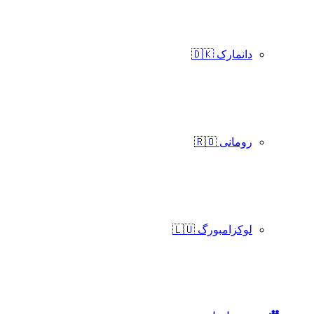
دانمارک 🇩🇰
رومانی 🇷🇴
لوکزامبورگ 🇱🇺