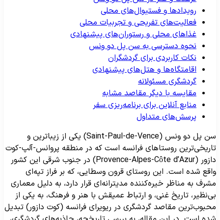
رویدادها و فستیوال‌های محلی
فعالیت‌های تفریحی و تجربیات محلی
غذاهای محلی و رستوران‌های پیشنهادی
نحوه دسترسی به سن پل دو ونس
نکات کاربردی برای گردشگران
اقامتگاه‌ها و هتل‌های پیشنهادی
گردشگری مسئولانه
مقایسه با دیگر مقاصد مشابه
منابع آنلاین برای برنامه‌ریزی سفر
پرسش‌های متداول
سن پل دو ونس (Saint-Paul-de-Vence) یکی از زیباترین و
اریخی‌ترین روستاهای فرانسه است که در منطقه پروانس-آلپ-کوت
دازور (Provence-Alpes-Côte d’Azur) در جنوب شرقی این کشور
اقع شده است. این روستای قرون وسطایی، که بر فراز تپه‌ای
شرف به مناظر خیره‌کننده مدیترانه‌ای قرار دارد، به دلیل معماری
ی‌نظیر، تاریخ غنی، و ارتباط عمیقش با هنر و فرهنگ، به یکی از
حبوب‌ترین مقاصد گردشگری در ریویرای فرانسه (کوت دازور) تبدیل
ده است. در این مقاله، به بررسی تاریخچه، جاذبه‌های گردشگری،