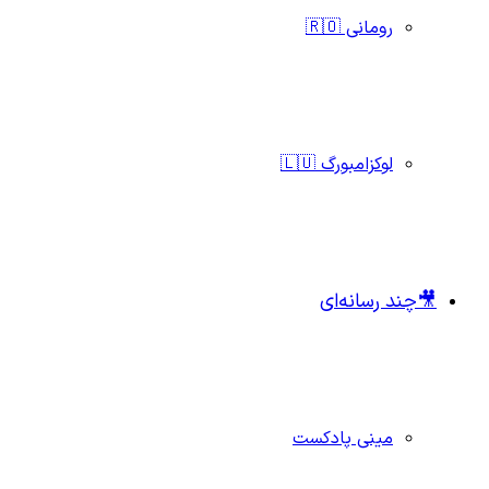
رومانی 🇷🇴
لوکزامبورگ 🇱🇺
🎥چند رسانه‌ای
مینی پادکست