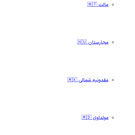
مالت 🇲🇹
مجارستان 🇭🇺
مقدونیه شمالی 🇲🇰
مولداوی 🇲🇩