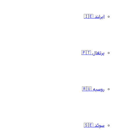
ایرلند 🇮🇪
پرتغال 🇵🇹
روسیه 🇷🇺
سوئد 🇸🇪