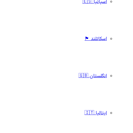
اسپانیا 🇪🇸
اسکاتلند 🏴󠁧󠁢󠁳󠁣󠁴󠁿
انگلستان 🇬🇧
ایتالیا 🇮🇹