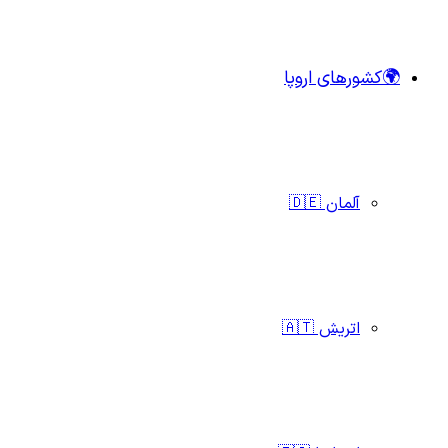
🌍کشورهای اروپا
آلمان 🇩🇪
اتریش 🇦🇹