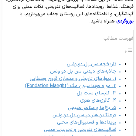
رهنگ، غذاها، رویدادها، فعالیت‌های تفریحی، نکات عملی برای
ردشگران، و اقامتگاه‌های این روستای جذاب می‌پردازیم. با
وروگردی
همراه باشید.
هرست مطالب
تاریخچه سن پل دو ونس
جاذبه‌های دیدنی سن پل دو ونس
۱. دیوارهای تاریخی و معماری قرون وسطایی
۲. موزه فونداسیون مگ (Fondation Maeght)
۳. کلیسای سنت پل
۴. گالری‌های هنری
۵. باغ‌ها و مناظر طبیعی
فرهنگ و هنر در سن پل دو ونس
رویدادها و فستیوال‌های محلی
فعالیت‌های تفریحی و تجربیات محلی