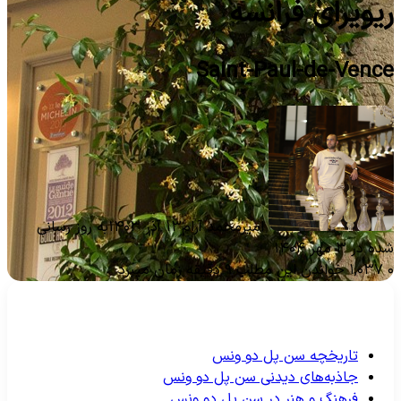
یویرای فرانسه
Saint-Paul-de-Venc
امیرمحمد آرام
۱۳ آذر ۱۴۰۳
به روز رسانی
ه در ۳ مهر ۱۴۰۴
۱,۰۳۷
خواندن این مطلب ۹ دقیقه زمان میبرد
تاریخچه سن پل دو ونس
جاذبه‌های دیدنی سن پل دو ونس
فرهنگ و هنر در سن پل دو ونس