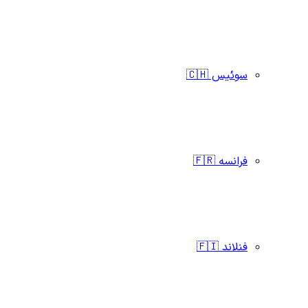
سوئیس 🇨🇭
فرانسه 🇫🇷
فنلاند 🇫🇮