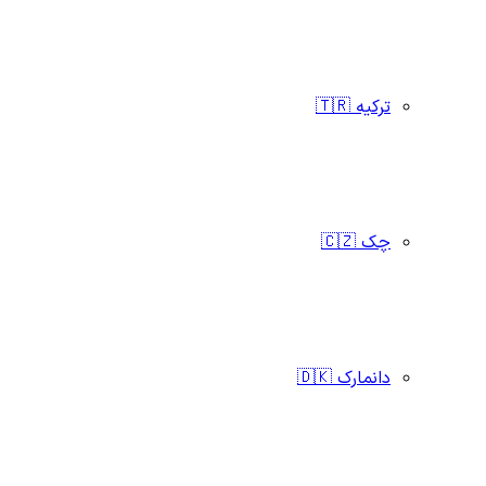
ترکیه 🇹🇷
چک 🇨🇿
دانمارک 🇩🇰