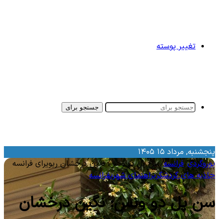
تغییر پوسته
جستجو برای
نجشنبه, مرداد ۱۵ ۱۴۰۵
وروگردی
/
فرانسه
/
سن پل دو ونس: نگین درخشان ریویرای فرانسه
اذبه‌ های گردشگری
راهنمای شهری
فرانسه
ن پل دو ونس: نگین درخشان