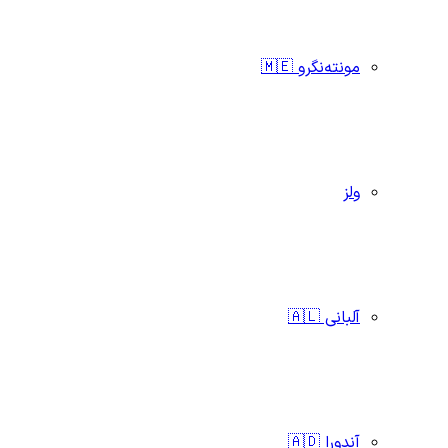
مونته‌نگرو 🇲🇪
ولز
آلبانی 🇦🇱
آندورا 🇦🇩