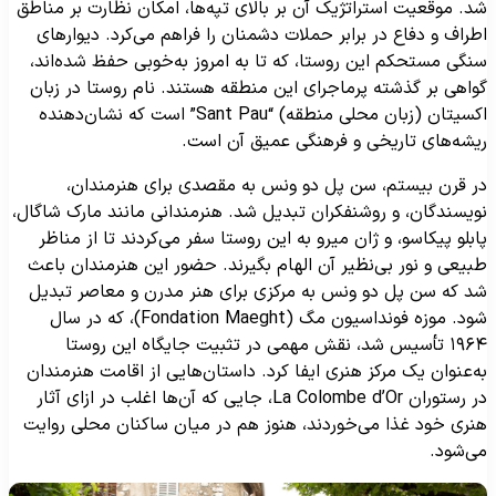
د. موقعیت استراتژیک آن بر بالای تپه‌ها، امکان نظارت بر مناطق
طراف و دفاع در برابر حملات دشمنان را فراهم می‌کرد. دیوارهای
نگی مستحکم این روستا، که تا به امروز به‌خوبی حفظ شده‌اند،
واهی بر گذشته پرماجرای این منطقه هستند. نام روستا در زبان
اکسیتان (زبان محلی منطقه) “Sant Pau” است که نشان‌دهنده
یشه‌های تاریخی و فرهنگی عمیق آن است.
ر قرن بیستم، سن پل دو ونس به مقصدی برای هنرمندان،
ویسندگان، و روشنفکران تبدیل شد. هنرمندانی مانند مارک شاگال،
ابلو پیکاسو، و ژان میرو به این روستا سفر می‌کردند تا از مناظر
بیعی و نور بی‌نظیر آن الهام بگیرند. حضور این هنرمندان باعث
د که سن پل دو ونس به مرکزی برای هنر مدرن و معاصر تبدیل
شود. موزه فونداسیون مگ (Fondation Maeght)، که در سال
۱۹۶۴ تأسیس شد، نقش مهمی در تثبیت جایگاه این روستا
ه‌عنوان یک مرکز هنری ایفا کرد. داستان‌هایی از اقامت هنرمندان
در رستوران La Colombe d’Or، جایی که آن‌ها اغلب در ازای آثار
نری خود غذا می‌خوردند، هنوز هم در میان ساکنان محلی روایت
ی‌شود.