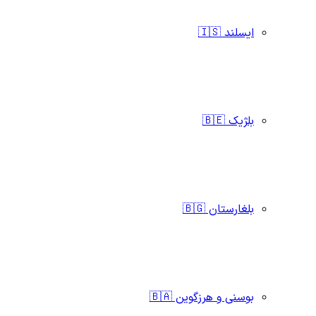
ایسلند 🇮🇸
بلژیک 🇧🇪
بلغارستان 🇧🇬
بوسنی و هرزگوین 🇧🇦