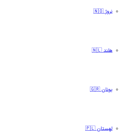
نروژ 🇳🇴
هلند 🇳🇱
یونان 🇬🇷
لهستان 🇵🇱