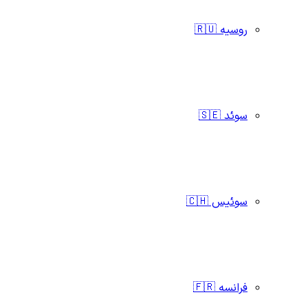
روسیه 🇷🇺
سوئد 🇸🇪
سوئیس 🇨🇭
فرانسه 🇫🇷