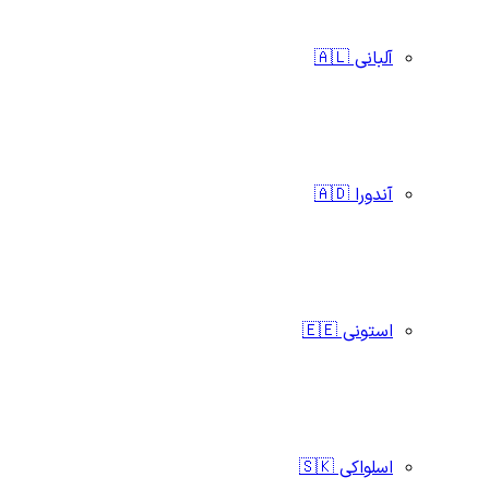
آلبانی 🇦🇱
آندورا 🇦🇩
استونی 🇪🇪
اسلواکی 🇸🇰