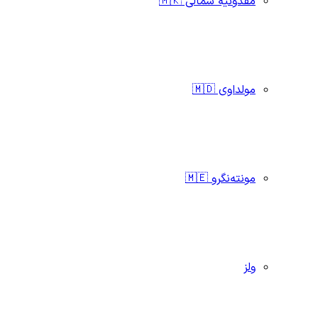
مقدونیه شمالی 🇲🇰
مولداوی 🇲🇩
مونته‌نگرو 🇲🇪
ولز