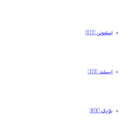
اسلوونی 🇸🇮
ایسلند 🇮🇸
بلژیک 🇧🇪