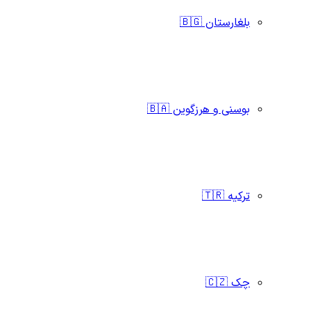
بلغارستان 🇧🇬
بوسنی و هرزگوین 🇧🇦
ترکیه 🇹🇷
چک 🇨🇿