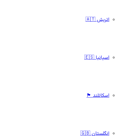
اتریش 🇦🇹
اسپانیا 🇪🇸
اسکاتلند 🏴󠁧󠁢󠁳󠁣󠁴󠁿
انگلستان 🇬🇧