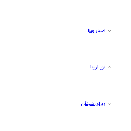
اخبار ویزا
تور اروپا
ویزای شینگن