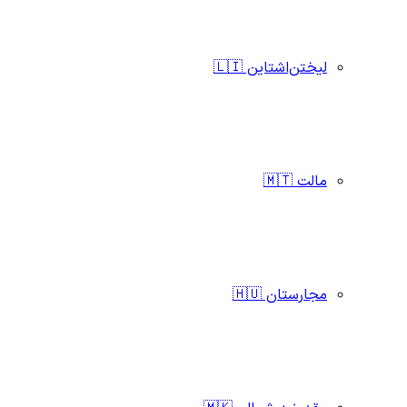
لیختن‌اشتاین 🇱🇮
مالت 🇲🇹
مجارستان 🇭🇺