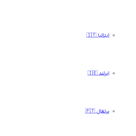
ایتالیا 🇮🇹
ایرلند 🇮🇪
پرتغال 🇵🇹