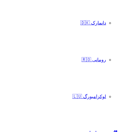
دانمارک 🇩🇰
رومانی 🇷🇴
لوکزامبورگ 🇱🇺