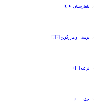
بلغارستان 🇧🇬
بوسنی و هرزگوین 🇧🇦
ترکیه 🇹🇷
چک 🇨🇿