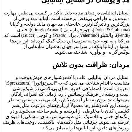
ستایل ایتالیایی در دنیای مد به دلیل تأکید بر کیفیت بی‌نظیر، مهارت
ست‌دوز و طراحی بی‌نقص برجسته است. ایتالیا مهد برخی از
زرگ‌ترین و تأثیرگذارترین خانه‌های مد جهان مانند دولچه و گابانا
(Dolce & Gabbana)، جورجو آرمانی (Giorgio Armani)، فندی
(Fendi)، والنتینو (Valentino)، پرادا (Prada) و گوچی (Gucci) است که
ر کدام به نوبه خود به تعریف این سبک کمک کرده‌اند. این برندها
ه‌تنها در ایتالیا بلکه در سراسر جهان به‌عنوان نمادهایی از
وکس‌گرایی و نوآوری شناخته می‌شوند.
ردان: ظرافت بدون تلاش
ستایل مردان ایتالیایی اغلب با کت‌وشلوارهای خوش‌دوخت و
متناسب با اندام شناخته می‌شود که به “اسپرتزاتورا” (Sprezzatura)
عروف است؛ اصطلاحی که به معنای بی‌تلاشی در شیک‌پوشی
ست و ریشه در فرهنگ رنسانس دارد، زمانی که اشراف‌زادگان
ی‌خواستند بدون به نظر آمدن تلاش زیاد، بی‌عیب و نقص به نظر
رسند. این کت‌وشلوارها معمولاً از پارچه‌های مرغوب مثل پشم
شمیر، کتان یا مخلوطی از ابریشم و پشم ساخته می‌شوند و در
نگ‌های خنثی و کلاسیک مثل طوسی، سرمه‌ای، مشکی یا قهوه‌ای
رضه می‌شوند. جزئیاتی مثل دکمه‌های باکیفیت، دوخت‌های ظریف
 برش‌های دقیق، این لباس‌ها را متمایز می‌کند.