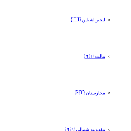
لیختن‌اشتاین 🇱🇮
مالت 🇲🇹
مجارستان 🇭🇺
مقدونیه شمالی 🇲🇰