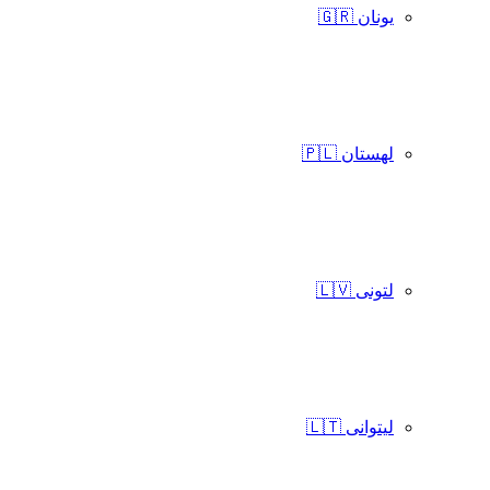
یونان 🇬🇷
لهستان 🇵🇱
لتونی 🇱🇻
لیتوانی 🇱🇹