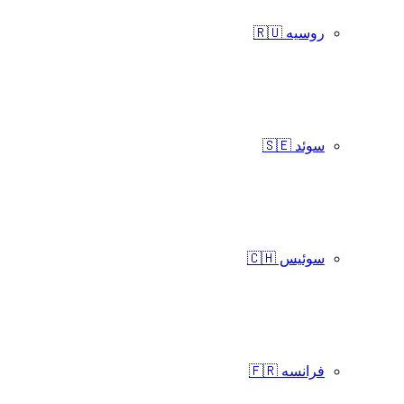
روسیه 🇷🇺
سوئد 🇸🇪
سوئیس 🇨🇭
فرانسه 🇫🇷