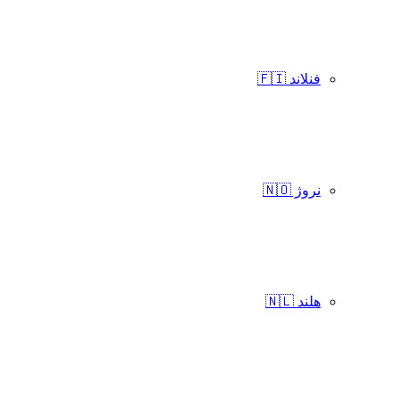
فنلاند 🇫🇮
نروژ 🇳🇴
هلند 🇳🇱