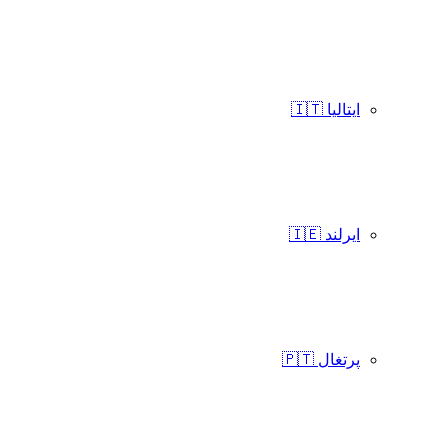
ایتالیا 🇮🇹
ایرلند 🇮🇪
پرتغال 🇵🇹