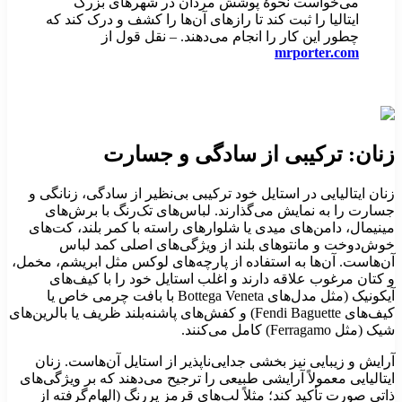
می‌خواست نحوهٔ پوشش مردان در شهرهای بزرگ
ایتالیا را ثبت کند تا رازهای آن‌ها را کشف و درک کند که
چطور این کار را انجام می‌دهند. – نقل قول از
mrporter.com
نان: ترکیبی از سادگی و جسارت
نان ایتالیایی در استایل خود ترکیبی بی‌نظیر از سادگی، زنانگی و
سارت را به نمایش می‌گذارند. لباس‌های تک‌رنگ با برش‌های
ینیمال، دامن‌های میدی یا شلوارهای راسته با کمر بلند، کت‌های
وش‌دوخت و مانتوهای بلند از ویژگی‌های اصلی کمد لباس
ن‌هاست. آن‌ها به استفاده از پارچه‌های لوکس مثل ابریشم، مخمل،
 کتان مرغوب علاقه دارند و اغلب استایل خود را با کیف‌های
آیکونیک (مثل مدل‌های Bottega Veneta با بافت چرمی خاص یا
کیف‌های Fendi Baguette) و کفش‌های پاشنه‌بلند ظریف یا بالرین‌های
ک (مثل Ferragamo) کامل می‌کنند.
رایش و زیبایی نیز بخشی جدایی‌ناپذیر از استایل آن‌هاست. زنان
یتالیایی معمولاً آرایشی طبیعی را ترجیح می‌دهند که بر ویژگی‌های
اتی صورت تأکید کند؛ مثلاً لب‌های قرمز پررنگ (الهام‌گرفته از