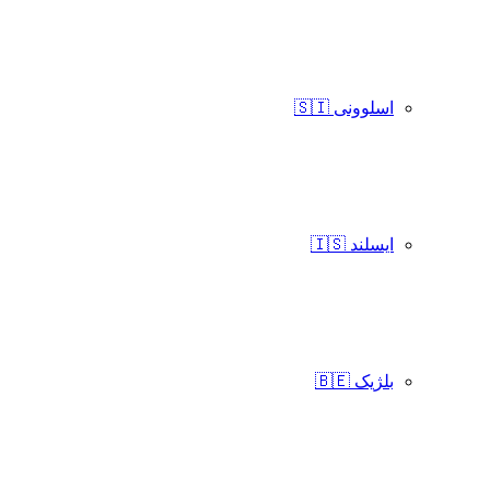
اسلوونی 🇸🇮
ایسلند 🇮🇸
بلژیک 🇧🇪