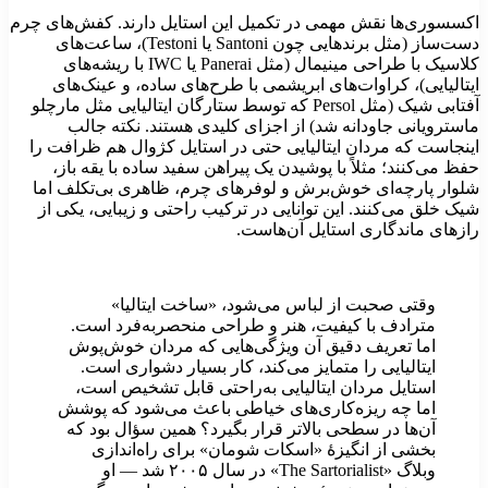
کسسوری‌ها نقش مهمی در تکمیل این استایل دارند. کفش‌های چرم
دست‌ساز (مثل برندهایی چون Santoni یا Testoni)، ساعت‌های
کلاسیک با طراحی مینیمال (مثل Panerai یا IWC با ریشه‌های
یتالیایی)، کراوات‌های ابریشمی با طرح‌های ساده، و عینک‌های
آفتابی شیک (مثل Persol که توسط ستارگان ایتالیایی مثل مارچلو
استرویانی جاودانه شد) از اجزای کلیدی هستند. نکته جالب
ینجاست که مردان ایتالیایی حتی در استایل کژوال هم ظرافت را
فظ می‌کنند؛ مثلاً با پوشیدن یک پیراهن سفید ساده با یقه باز،
لوار پارچه‌ای خوش‌برش و لوفرهای چرم، ظاهری بی‌تکلف اما
یک خلق می‌کنند. این توانایی در ترکیب راحتی و زیبایی، یکی از
ازهای ماندگاری استایل آن‌هاست.
وقتی صحبت از لباس می‌شود، «ساخت ایتالیا»
مترادف با کیفیت، هنر و طراحی منحصربه‌فرد است.
اما تعریف دقیق آن ویژگی‌هایی که مردان خوش‌پوش
ایتالیایی را متمایز می‌کند، کار بسیار دشواری است.
استایل مردان ایتالیایی به‌راحتی قابل تشخیص است،
اما چه ریزه‌کاری‌های خیاطی‌ باعث می‌شود که پوشش
آن‌ها در سطحی بالاتر قرار بگیرد؟ همین سؤال بود که
بخشی از انگیزهٔ «اسکات شومان» برای راه‌اندازی
وبلاگ «The Sartorialist» در سال ۲۰۰۵ شد — او