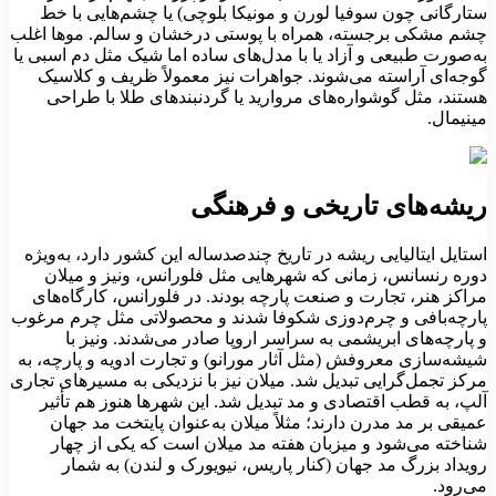
تارگانی چون سوفیا لورن و مونیکا بلوچی) یا چشم‌هایی با خط
شم مشکی برجسته، همراه با پوستی درخشان و سالم. موها اغلب
ه‌صورت طبیعی و آزاد یا با مدل‌های ساده اما شیک مثل دم اسبی یا
وجه‌ای آراسته می‌شوند. جواهرات نیز معمولاً ظریف و کلاسیک
ستند، مثل گوشواره‌های مروارید یا گردنبندهای طلا با طراحی
ینیمال.
یشه‌های تاریخی و فرهنگی
ستایل ایتالیایی ریشه در تاریخ چندصدساله این کشور دارد، به‌ویژه
وره رنسانس، زمانی که شهرهایی مثل فلورانس، ونیز و میلان
راکز هنر، تجارت و صنعت پارچه بودند. در فلورانس، کارگاه‌های
ارچه‌بافی و چرم‌دوزی شکوفا شدند و محصولاتی مثل چرم مرغوب
 پارچه‌های ابریشمی به سراسر اروپا صادر می‌شدند. ونیز با
یشه‌سازی معروفش (مثل آثار مورانو) و تجارت ادویه و پارچه، به
رکز تجمل‌گرایی تبدیل شد. میلان نیز با نزدیکی به مسیرهای تجاری
لپ، به قطب اقتصادی و مد تبدیل شد. این شهرها هنوز هم تأثیر
میقی بر مد مدرن دارند؛ مثلاً میلان به‌عنوان پایتخت مد جهان
ناخته می‌شود و میزبان هفته مد میلان است که یکی از چهار
ویداد بزرگ مد جهان (کنار پاریس، نیویورک و لندن) به شمار
ی‌رود.