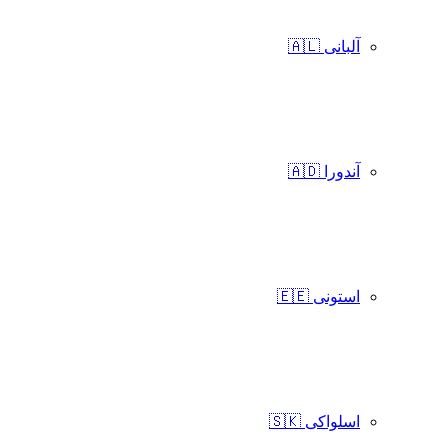
آلبانی 🇦🇱
آندورا 🇦🇩
استونی 🇪🇪
اسلواکی 🇸🇰