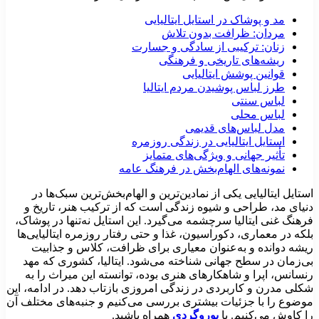
مد و پوشاک در استایل ایتالیایی
مردان: ظرافت بدون تلاش
زنان: ترکیبی از سادگی و جسارت
ریشه‌های تاریخی و فرهنگی
قوانین پوشش ایتالیایی
طرز لباس پوشیدن مردم ایتالیا
لباس سنتی
لباس محلی
مدل لباس‌های قدیمی
استایل ایتالیایی در زندگی روزمره
تأثیر جهانی و ویژگی‌های متمایز
نمونه‌های الهام‌بخش در فرهنگ عامه
ستایل ایتالیایی یکی از نمادین‌ترین و الهام‌بخش‌ترین سبک‌ها در
نیای مد، طراحی و شیوه زندگی است که از ترکیب هنر، تاریخ و
رهنگ غنی ایتالیا سرچشمه می‌گیرد. این استایل نه‌تنها در پوشاک،
لکه در معماری، دکوراسیون، غذا و حتی رفتار روزمره ایتالیایی‌ها
یشه دوانده و به‌عنوان معیاری برای ظرافت، کلاس و جذابیت
ی‌زمان در سطح جهانی شناخته می‌شود. ایتالیا، کشوری که مهد
نسانس، اپرا و شاهکارهای هنری بوده، توانسته این میراث را به
کلی مدرن و کاربردی در زندگی امروزی بازتاب دهد. در ادامه، این
وضوع را با جزئیات بیشتری بررسی می‌کنیم و جنبه‌های مختلف آن
ا کاوش می‌کنیم. با
یوروگردی
همراه باشید.