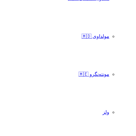
مولداوی 🇲🇩
مونته‌نگرو 🇲🇪
ولز