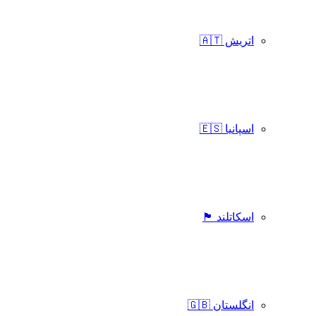
اتریش 🇦🇹
اسپانیا 🇪🇸
اسکاتلند 🏴󠁧󠁢󠁳󠁣󠁴󠁿
انگلستان 🇬🇧