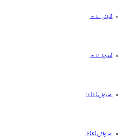
آلبانی 🇦🇱
آندورا 🇦🇩
استونی 🇪🇪
اسلواکی 🇸🇰