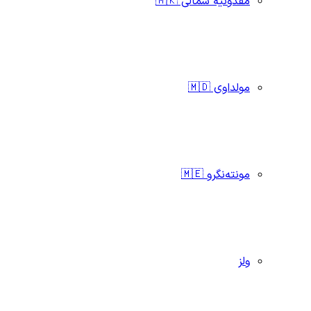
مقدونیه شمالی 🇲🇰
مولداوی 🇲🇩
مونته‌نگرو 🇲🇪
ولز