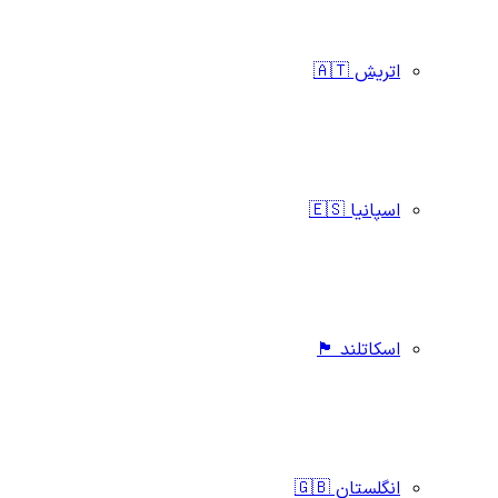
اتریش 🇦🇹
اسپانیا 🇪🇸
اسکاتلند 🏴󠁧󠁢󠁳󠁣󠁴󠁿
انگلستان 🇬🇧