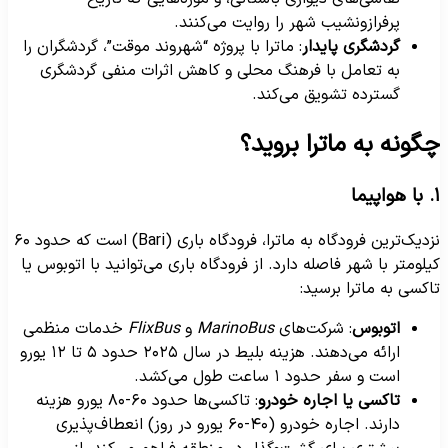
پرفرازونشیب شهر را روایت می‌کنند.
گردشگری پایدار
: ماترا با پروژه “شهروند موقت”، گردشگران را
به تعامل با فرهنگ محلی و کاهش اثرات منفی گردشگری
گسترده تشویق می‌کند.
گونه به ماترا بروید؟
پیما
نزدیک‌ترین فرودگاه به ماترا، فرودگاه باری (Bari) است که حدود ۶۰
یلومتر با شهر فاصله دارد. از فرودگاه باری می‌توانید با اتوبوس یا
اکسی به ماترا برسید:
اتوبوس
: شرکت‌های
MarinoBus
و
FlixBus
خدمات منظمی
ارائه می‌دهند. هزینه بلیط در سال ۲۰۲۵ حدود ۵ تا ۱۲ یورو
است و سفر حدود ۱ ساعت طول می‌کشد.
تاکسی یا اجاره خودرو
: تاکسی‌ها حدود ۶۰-۸۰ یورو هزینه
دارند. اجاره خودرو (۴۰-۶۰ یورو در روز) انعطاف‌پذیری