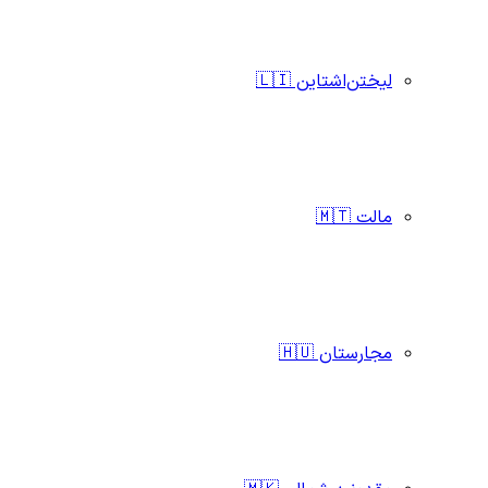
لیختن‌اشتاین 🇱🇮
مالت 🇲🇹
مجارستان 🇭🇺