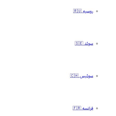
روسیه 🇷🇺
سوئد 🇸🇪
سوئیس 🇨🇭
فرانسه 🇫🇷