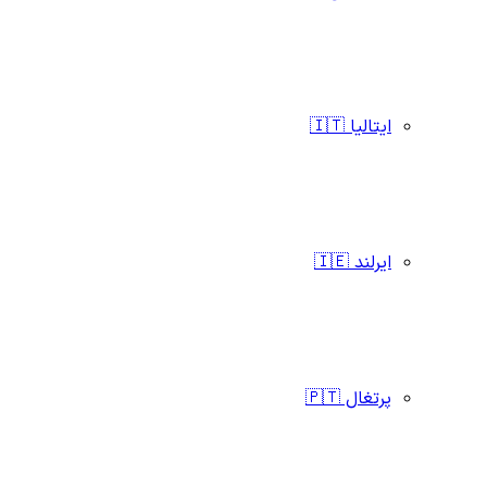
ایتالیا 🇮🇹
ایرلند 🇮🇪
پرتغال 🇵🇹