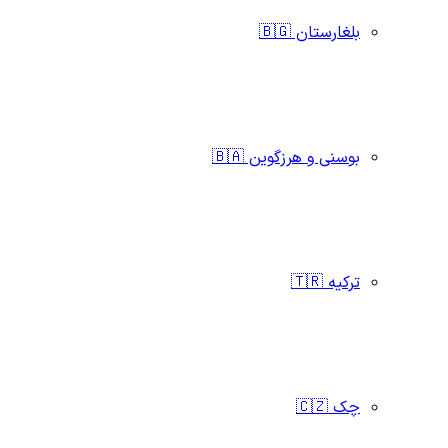
بلغارستان 🇧🇬
بوسنی و هرزگوین 🇧🇦
ترکیه 🇹🇷
چک 🇨🇿