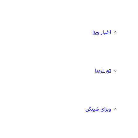
اخبار ویزا
تور اروپا
ویزای شینگن