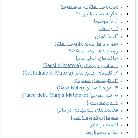
چرا باید از ماترا بازدید کنید؟
چگونه به ماترا بروید؟
۱. با هواپیما
۲. با قطار
۳. با خودرو
بهترین زمان برای بازدید از ماترا
رویدادهای برجسته ۲۰۲۵
جاذبه‌های اصلی ماترا
۱. ساسی دی ماترا (Sassi di Matera)
۲. کلیسای جامع ماترا (Cattedrale di Matera)
۳. کلیساهای صخره‌ای
۴. موزه کاسا نوآ (Casa Noha)
۵. تپه مورجیا (Parco della Murgia Materana)
۶. موزه‌های دیگر
فعالیت‌های پیشنهادی در ماترا
سفرهای یک‌روزه از ماترا
اقامت در ماترا
غذا و رستوران‌ها