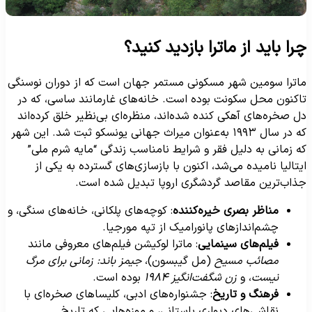
را باید از ماترا بازدید کنید؟
اترا سومین شهر مسکونی مستمر جهان است که از دوران نوسنگی
اکنون محل سکونت بوده است. خانه‌های غارمانند ساسی، که در
ل صخره‌های آهکی کنده شده‌اند، منظره‌ای بی‌نظیر خلق کرده‌اند
که در سال ۱۹۹۳ به‌عنوان میراث جهانی یونسکو ثبت شد. این شهر
ه زمانی به دلیل فقر و شرایط نامناسب زندگی “مایه شرم ملی”
یتالیا نامیده می‌شد، اکنون با بازسازی‌های گسترده به یکی از
ذاب‌ترین مقاصد گردشگری اروپا تبدیل شده است.
مناظر بصری خیره‌کننده
: کوچه‌های پلکانی، خانه‌های سنگی، و
چشم‌اندازهای پانورامیک از تپه مورجیا.
فیلم‌های سینمایی
: ماترا لوکیشن فیلم‌های معروفی مانند
مصائب مسیح
(مل گیبسون)،
جیمز باند: زمانی برای مرگ
نیست
، و
زن شگفت‌انگیز ۱۹۸۴
بوده است.
فرهنگ و تاریخ
: جشنواره‌های ادبی، کلیساهای صخره‌ای با
نقاشی‌های دیواری باستانی، و موزه‌هایی که تاریخ