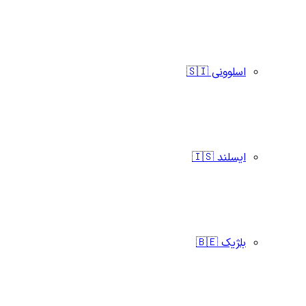
اسلوونی 🇸🇮
ایسلند 🇮🇸
بلژیک 🇧🇪