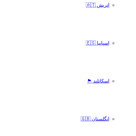
اتریش 🇦🇹
اسپانیا 🇪🇸
اسکاتلند 🏴󠁧󠁢󠁳󠁣󠁴󠁿
انگلستان 🇬🇧