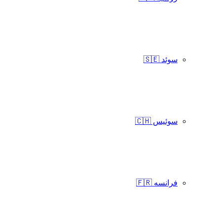
سوئد 🇸🇪
سوئیس 🇨🇭
فرانسه 🇫🇷