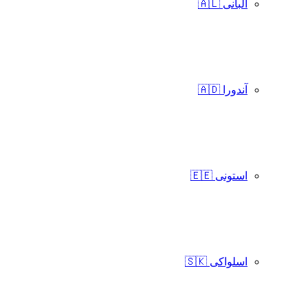
آلبانی 🇦🇱
آندورا 🇦🇩
استونی 🇪🇪
اسلواکی 🇸🇰