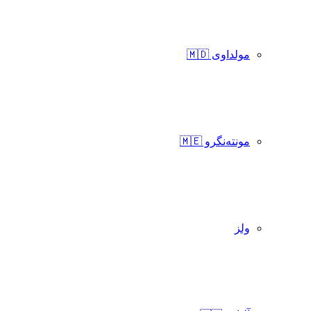
مولداوی 🇲🇩
مونته‌نگرو 🇲🇪
ولز