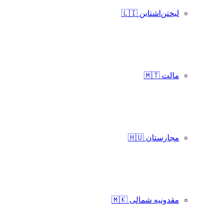
لیختن‌اشتاین 🇱🇮
مالت 🇲🇹
مجارستان 🇭🇺
مقدونیه شمالی 🇲🇰