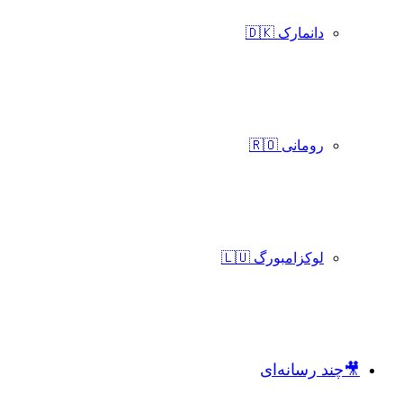
دانمارک 🇩🇰
رومانی 🇷🇴
لوکزامبورگ 🇱🇺
🎥چند رسانه‌ای