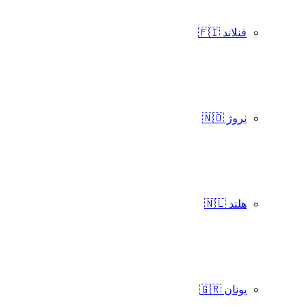
فنلاند 🇫🇮
نروژ 🇳🇴
هلند 🇳🇱
یونان 🇬🇷