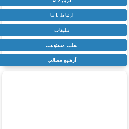
درباره ما
ارتباط با ما
تبلیغات
سلب مسئولیت
آرشیو مطالب
۲۵ تیر ۱۴۰۳
پاسپورت تلنت فرانسه (Passeport Talent):
راهنمای جامع و کامل
۲۱ اردیبهشت ۱۴۰۴
۱۰ تا از معروفترین جاهای دیدنی مارماریس؛ آدرس
و هزینه (عکس)