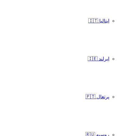
ایتالیا 🇮🇹
ایرلند 🇮🇪
پرتغال 🇵🇹
روسیه 🇷🇺