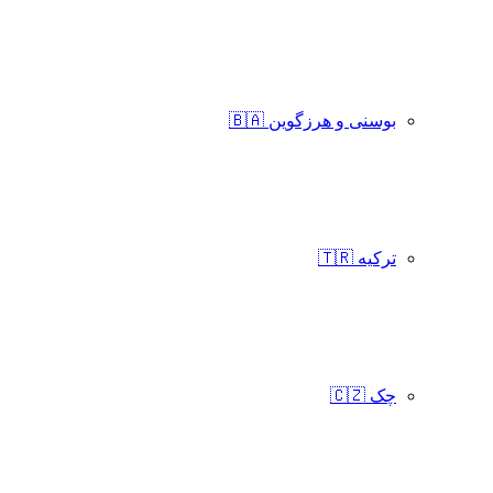
بوسنی و هرزگوین 🇧🇦
ترکیه 🇹🇷
چک 🇨🇿