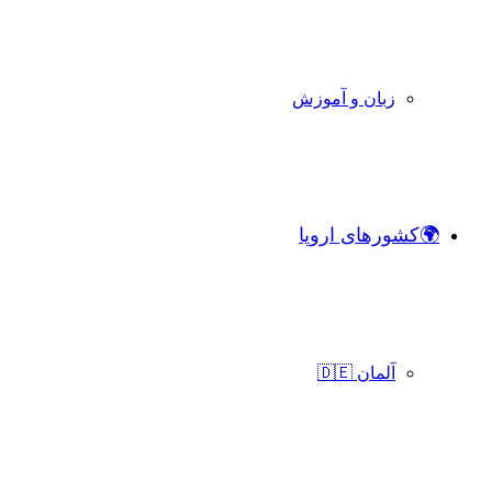
زبان و آموزش
🌍کشورهای اروپا
آلمان 🇩🇪