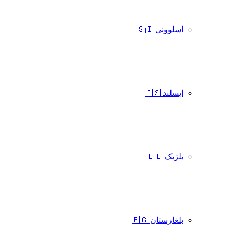
اسلوونی 🇸🇮
ایسلند 🇮🇸
بلژیک 🇧🇪
بلغارستان 🇧🇬