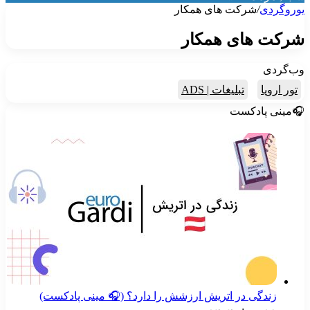
وروگردی
/
شرکت های همکار
رکت های همکار
ب‌گردی
تور اروپا
تبلیغات | ADS
مینی پادکست
زندگی در اتریش ارزشش را دارد؟ (🎧 مینی پادکست)