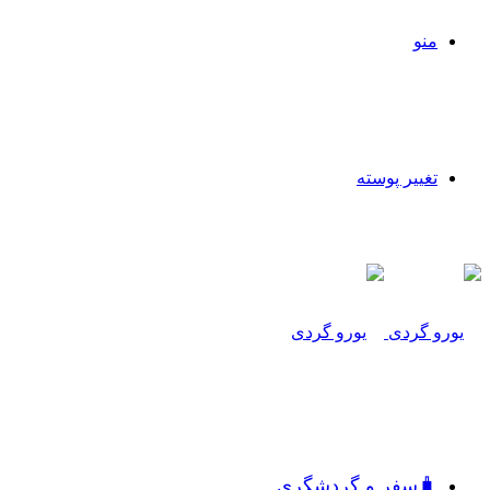
منو
تغییر پوسته
🧳سفر و گردشگری