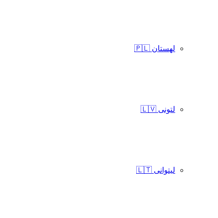
لهستان 🇵🇱
لتونی 🇱🇻
لیتوانی 🇱🇹