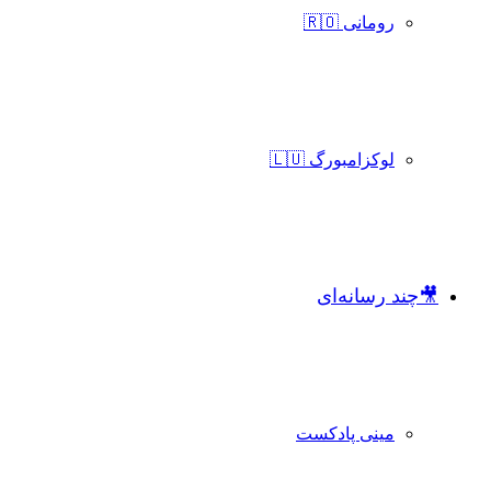
رومانی 🇷🇴
لوکزامبورگ 🇱🇺
🎥چند رسانه‌ای
مینی پادکست