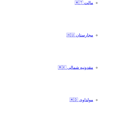
مالت 🇲🇹
مجارستان 🇭🇺
مقدونیه شمالی 🇲🇰
مولداوی 🇲🇩