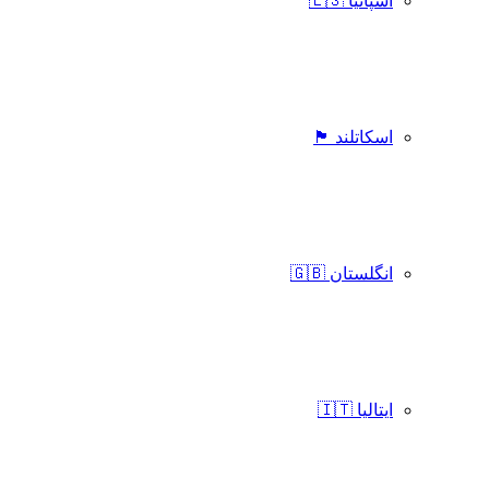
اسپانیا 🇪🇸
اسکاتلند 🏴󠁧󠁢󠁳󠁣󠁴󠁿
انگلستان 🇬🇧
ایتالیا 🇮🇹