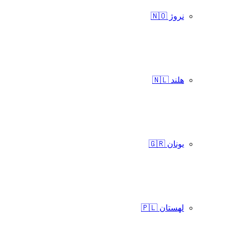
نروژ 🇳🇴
هلند 🇳🇱
یونان 🇬🇷
لهستان 🇵🇱