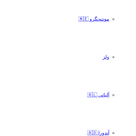
مونته‌نگرو 🇲🇪
ولز
آلبانی 🇦🇱
آندورا 🇦🇩