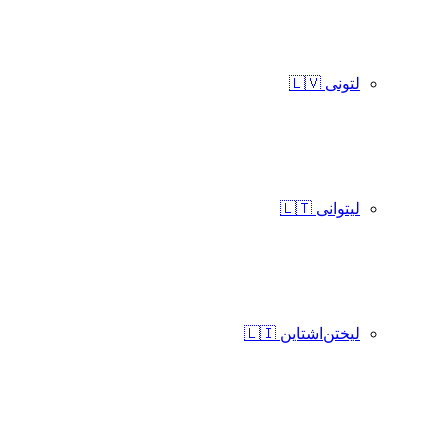
لتونی 🇱🇻
لیتوانی 🇱🇹
لیختن‌اشتاین 🇱🇮