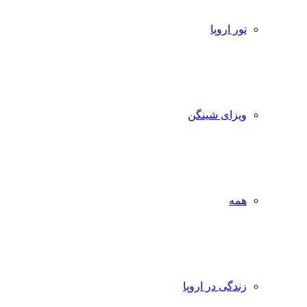
تور اروپا
ویزای شینگن
همه
زندگی در اروپا