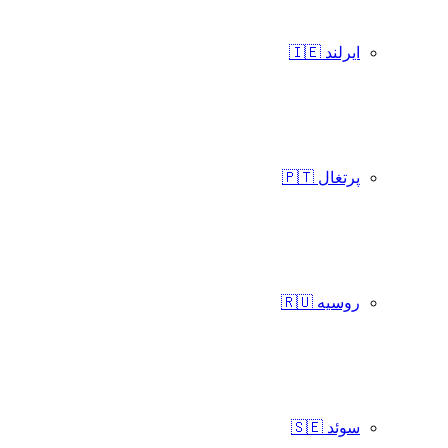
ایرلند 🇮🇪
پرتغال 🇵🇹
روسیه 🇷🇺
سوئد 🇸🇪