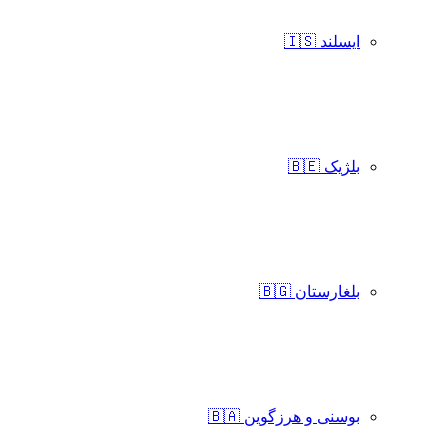
ایسلند 🇮🇸
بلژیک 🇧🇪
بلغارستان 🇧🇬
بوسنی و هرزگوین 🇧🇦