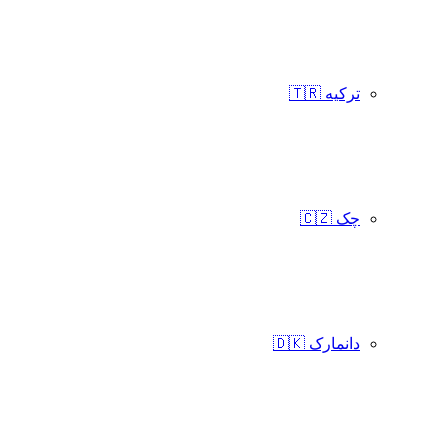
ترکیه 🇹🇷
چک 🇨🇿
دانمارک 🇩🇰