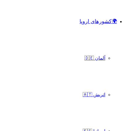
🌍کشورهای اروپا
آلمان 🇩🇪
اتریش 🇦🇹