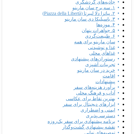
جاذبه‌های گردشگری
۱. سه برج سان مارینو
۲. پیاتزا دلا لیبرتا (Piazza della Libertà)
۳. باسیلیکا دی سان مارینو
۴. موزه‌ها
۵. جواهرات پنهان
۶. طبیعت‌گردی
سان مارینو برای همه
غذا و نوشیدنی
غذاهای محلی
رستوران‌های پیشنهادی
تجربیات آشپزی
خرید در سان مارینو
اقامت
پیشنهادات
برآورد هزینه‌های سفر
آداب و فرهنگ محلی
بهترین نقاط برای عکاسی
ابزارهای دیجیتال برای سفر
ایمنی و اضطراری
دسترسی‌پذیری
برنامه پیشنهادی برای سفر یک‌روزه
نقشه پیشنهادی گشت‌وگذار
توصیه‌های نهایی