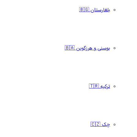
بلغارستان 🇧🇬
بوسنی و هرزگوین 🇧🇦
ترکیه 🇹🇷
چک 🇨🇿