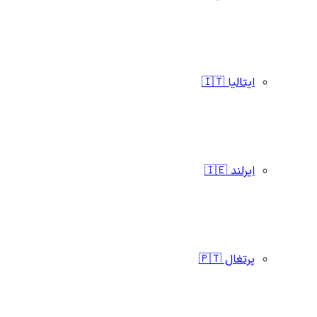
ایتالیا 🇮🇹
ایرلند 🇮🇪
پرتغال 🇵🇹