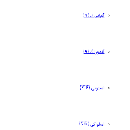
آلبانی 🇦🇱
آندورا 🇦🇩
استونی 🇪🇪
اسلواکی 🇸🇰