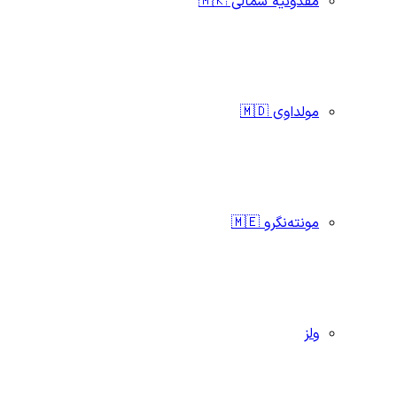
مقدونیه شمالی 🇲🇰
مولداوی 🇲🇩
مونته‌نگرو 🇲🇪
ولز