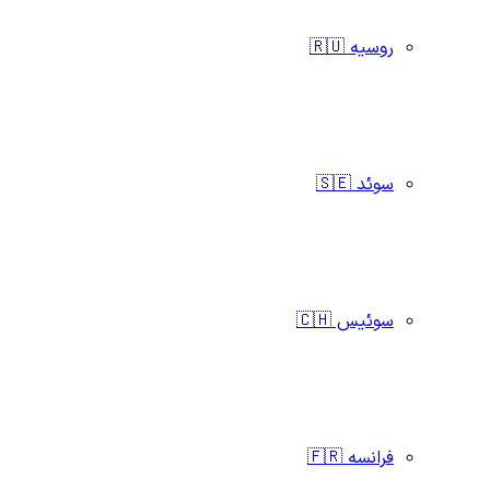
روسیه 🇷🇺
سوئد 🇸🇪
سوئیس 🇨🇭
فرانسه 🇫🇷