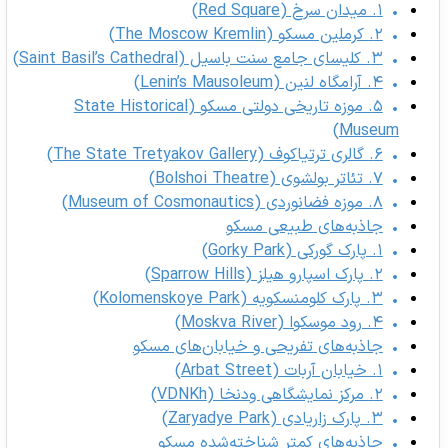
۱. میدان سرخ (Red Square)
۲. کرملین مسکو (The Moscow Kremlin)
۳. کلیسای جامع سنت باسیل (Saint Basil’s Cathedral)
۴. آرامگاه لنین (Lenin’s Mausoleum)
۵. موزه تاریخی دولتی مسکو (State Historical
Museum)
۶. گالری ترتیاکوف (The State Tretyakov Gallery)
۷. تئاتر بولشوی (Bolshoi Theatre)
۸. موزه فضانوردی (Museum of Cosmonautics)
جاذبه‌های طبیعی مسکو
۱. پارک گورکی (Gorky Park)
۲. پارک اسپارو هیلز (Sparrow Hills)
۳. پارک کلومنسکویه (Kolomenskoye Park)
۴. رود موسکوا (Moskva River)
جاذبه‌های تفریحی و خیابان‌های مسکو
۱. خیابان آربات (Arbat Street)
۲. مرکز نمایشگاهی ودنخا (VDNKh)
۳. پارک زاریادی (Zaryadye Park)
جاذبه‌های کمتر شناخته‌شده مسکو