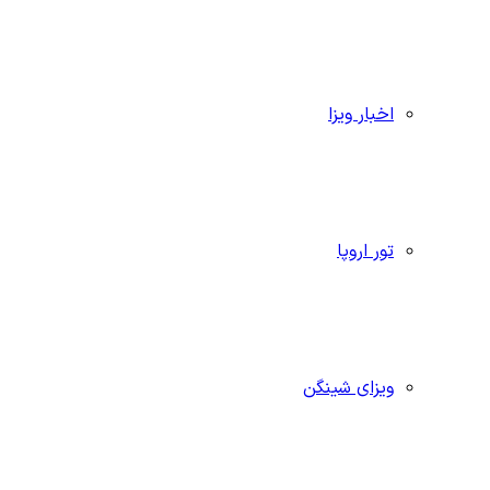
اخبار ویزا
تور اروپا
ویزای شینگن