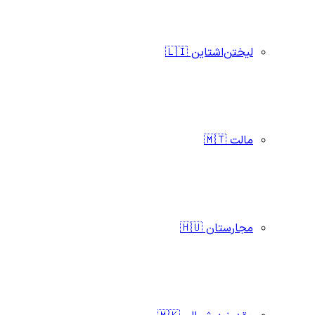
لیختن‌اشتاین 🇱🇮
مالت 🇲🇹
مجارستان 🇭🇺