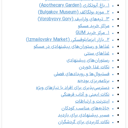
۱. باغ آپوتکاری (Apothecary Garden)
۲. موزه بولگاکف (Bulgakov Museum)
۳. تپه‌های وارابیف (Vorobyovy Gory)
مراکز خرید مسکو
۱. مرکز خرید GUM
۲. بازار ایزمایلوفسکی (Izmailovsky Market)
غذاها و رستوران‌های پیشنهادی در مسکو
غذاهای سنتی
رستوران‌های پیشنهادی
نکات غذا خوردن
فستیوال‌ها و رویدادهای فصلی
برنامه‌ریزی بودجه
دسترسی‌پذیری برای افراد با نیازهای ویژه
نکات ایمنی و آداب فرهنگی
اینترنت و ارتباطات
جاذبه‌های مناسب کودکان
مسیر پیشنهادی برای بازدید
نکات کاربردی برای گردشگران