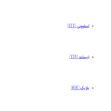
اسلوونی 🇸🇮
ایسلند 🇮🇸
بلژیک 🇧🇪