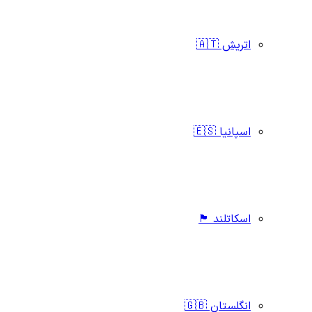
اتریش 🇦🇹
اسپانیا 🇪🇸
اسکاتلند 🏴󠁧󠁢󠁳󠁣󠁴󠁿
انگلستان 🇬🇧