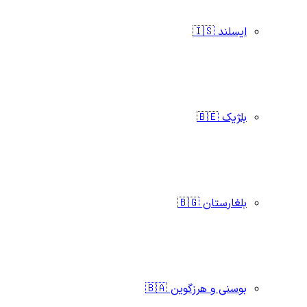
ایسلند 🇮🇸
بلژیک 🇧🇪
بلغارستان 🇧🇬
بوسنی و هرزگوین 🇧🇦