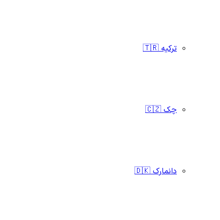
ترکیه 🇹🇷
چک 🇨🇿
دانمارک 🇩🇰