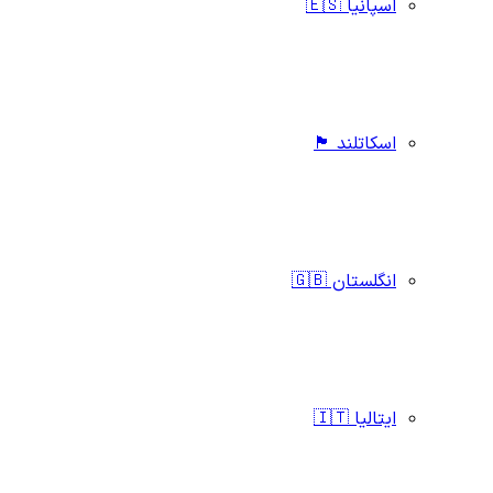
اسپانیا 🇪🇸
اسکاتلند 🏴󠁧󠁢󠁳󠁣󠁴󠁿
انگلستان 🇬🇧
ایتالیا 🇮🇹