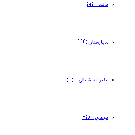
مالت 🇲🇹
مجارستان 🇭🇺
مقدونیه شمالی 🇲🇰
مولداوی 🇲🇩