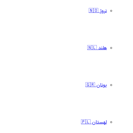
نروژ 🇳🇴
هلند 🇳🇱
یونان 🇬🇷
لهستان 🇵🇱