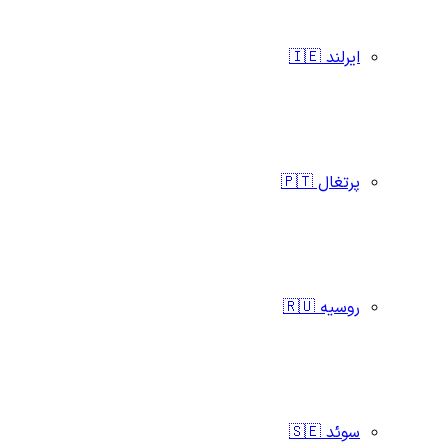
ایرلند 🇮🇪
پرتغال 🇵🇹
روسیه 🇷🇺
سوئد 🇸🇪