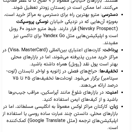
هستند. بازارهای خیابانی معمولاً از ۹ صبح تا ۵ عصر فعالیت
می‌کنند، اما ممکن است در زمستان زودتر تعطیل شوند.
دسترسی
: مترو بهترین راه برای دسترسی به مراکز خرید است،
به‌ویژه آن‌هایی که در نزدیکی خیابان
نوسکی پروسپکت
(Nevsky Prospect) قرار دارند. بلیط مترو حدود ۶۰ روبل
است و اپلیکیشن‌هایی مثل Yandex Go برای تاکسی نیز
مفیدند.
پرداخت
: کارت‌های اعتباری بین‌المللی (Visa، MasterCard) در
مراکز خرید مدرن پذیرفته می‌شوند، اما در بازارهای محلی
بهتر است پول نقد (روبل) همراه داشته باشید.
تخفیف‌ها
: حراج‌های فصلی در ژانویه و اواخر تابستان (اوت-
سپتامبر) برگزار می‌شود. اوت‌لت‌ها تخفیف‌های ۲۵ تا ۷۵
درصد ارائه می‌دهند.
امنیت
: در بازارهای شلوغ مانند آپراسکین، مراقب جیب‌برها
باشید و از کیف‌های ایمن استفاده کنید.
زبان
: کارکنان مراکز لوکس معمولاً به انگلیسی مسلط‌اند، اما در
بازارهای محلی، دانستن چند عبارت ساده روسی یا استفاده از
اپلیکیشن‌های ترجمه (مثل Google Translate) کمک‌کننده
است.