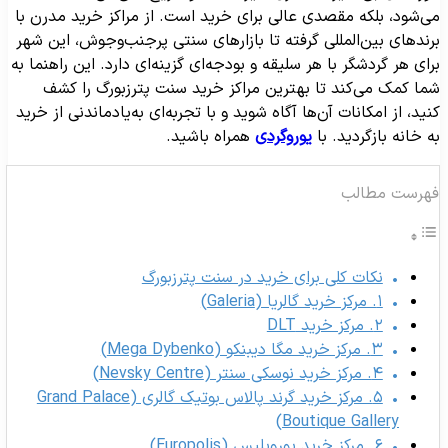
ی‌شود، بلکه مقصدی عالی برای خرید است. از مراکز خرید مدرن با
رندهای بین‌المللی گرفته تا بازارهای سنتی پرجنب‌وجوش، این شهر
رای هر گردشگر با هر سلیقه و بودجه‌ای گزینه‌ای دارد. این راهنما به
ما کمک می‌کند تا بهترین مراکز خرید سنت پترزبورگ را کشف
نید، از امکانات آن‌ها آگاه شوید و با تجربه‌ای به‌یادماندنی از خرید
ه خانه بازگردید. با
یوروگردی
همراه باشید.
هرست مطالب
نکات کلی برای خرید در سنت پترزبورگ
۱. مرکز خرید گالریا (Galeria)
۲. مرکز خرید DLT
۳. مرکز خرید مگا دیبنکو (Mega Dybenko)
۴. مرکز خرید نوسکی سنتر (Nevsky Centre)
۵. مرکز خرید گرند پالاس بوتیک گالری (Grand Palace
Boutique Gallery)
۶. مرکز خرید یوروپلیس (Europolis)