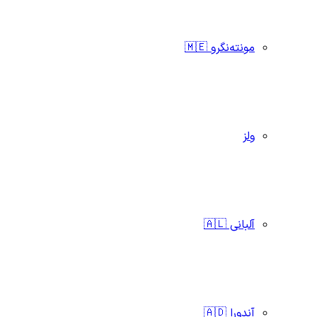
مونته‌نگرو 🇲🇪
ولز
آلبانی 🇦🇱
آندورا 🇦🇩