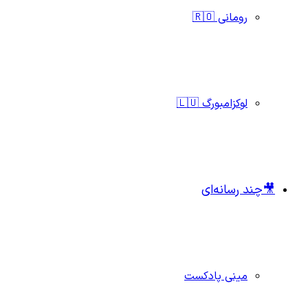
رومانی 🇷🇴
لوکزامبورگ 🇱🇺
🎥چند رسانه‌ای
مینی پادکست