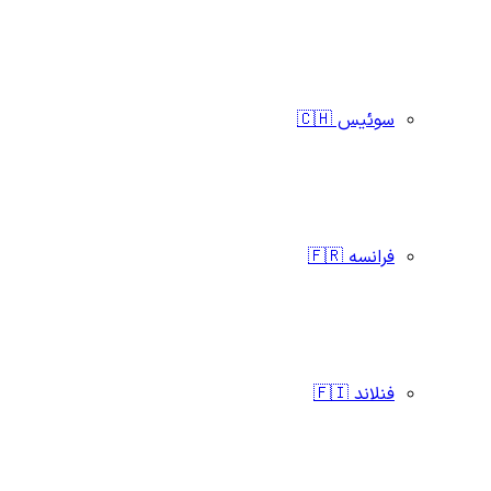
سوئیس 🇨🇭
فرانسه 🇫🇷
فنلاند 🇫🇮