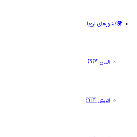
🌍کشورهای اروپا
آلمان 🇩🇪
اتریش 🇦🇹