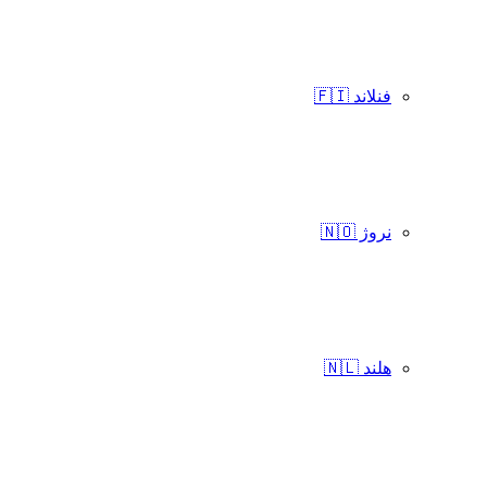
فنلاند 🇫🇮
نروژ 🇳🇴
هلند 🇳🇱