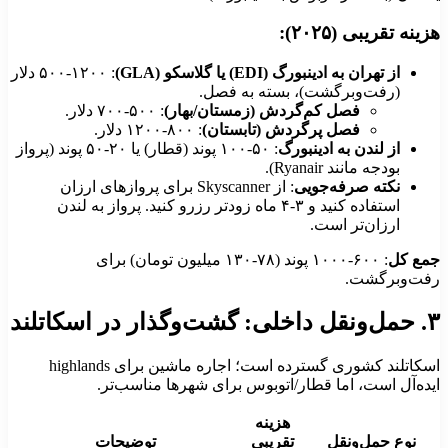
زینه تقریبی (۲۰۲۵):
از تهران به ادینبورگ (EDI) یا گلاسکو (GLA)
: ۵۰۰-۱۲۰۰ دلار
(رفت‌وبرگشت)، بسته به فصل.
فصل کم‌گردش (زمستان/بهار)
: ۵۰۰-۷۰۰ دلار.
فصل پرگردش (تابستان)
: ۸۰۰-۱۲۰۰ دلار.
از لندن به ادینبورگ
: ۵۰-۱۰۰ پوند (قطار) یا ۲۰-۵۰ پوند (پرواز
بودجه مانند Ryanair).
نکته صرفه‌جویی
: از Skyscanner برای پروازهای ارزان
استفاده کنید و ۳-۴ ماه زودتر رزرو کنید. پرواز به لندن
ارزان‌تر است.
مع کل
: ۶۰۰-۱۰۰۰ پوند (۷۸-۱۳۰ میلیون تومان) برای
فت‌وبرگشت.
اخلی: گشت‌وگذار در اسکاتلند
اسکاتلند کشوری گسترده است؛ اجاره ماشین برای highlands
یده‌آل است، اما قطار/اتوبوس برای شهرها مناسب‌تر.
هزینه
نوع حمل‌ونقل
تقریبی
توضیحات