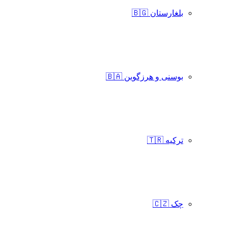
بلغارستان 🇧🇬
بوسنی و هرزگوین 🇧🇦
ترکیه 🇹🇷
چک 🇨🇿