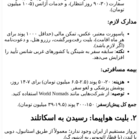
سفارت (۳۰-۹۰ روز انتظار)، و خدمات آژانس (۵-۱۰ میلیون
تومان).
دارک لازم:
پاسپورت معتبر، عکس، تمکن مالی (حداقل ۱۰۰۰ پوند برای
هر ماه اقامت)، بلیت رفت‌وبرگشت، رزرو هتل، و دعوت‌نامه
(اگر لازم باشد).
نکته
: سابقه سفر به شینگن یا کشورهای غربی شانس تأیید را
افزایش می‌دهد.
یمه مسافرتی:
هزینه
: ۲۰-۵۰ پوند (۲.۵-۶.۵ میلیون تومان) برای ۷-۱۴ روز،
پوشش پزشکی و لغو سفر.
توصیه
: از شرکت‌هایی مانند World Nomads استفاده کنید.
مع کل پیش‌ازسفر
: ۱۵۰-۳۰۰ پوند (۱۹.۵-۳۹ میلیون تومان).
پیما: رسیدن به اسکاتلند
رواز مستقیم از ایران وجود ندارد؛ معمولاً از طریق استانبول، دوبی
ا لندن (با قطار/اتوبوس به ادینبورگ).