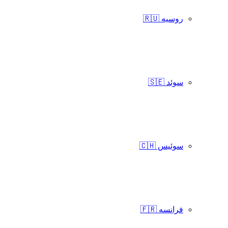
روسیه 🇷🇺
سوئد 🇸🇪
سوئیس 🇨🇭
فرانسه 🇫🇷