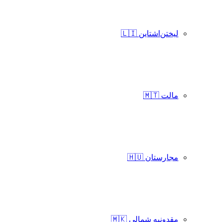
لیختن‌اشتاین 🇱🇮
مالت 🇲🇹
مجارستان 🇭🇺
مقدونیه شمالی 🇲🇰