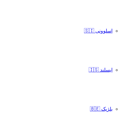
اسلوونی 🇸🇮
ایسلند 🇮🇸
بلژیک 🇧🇪