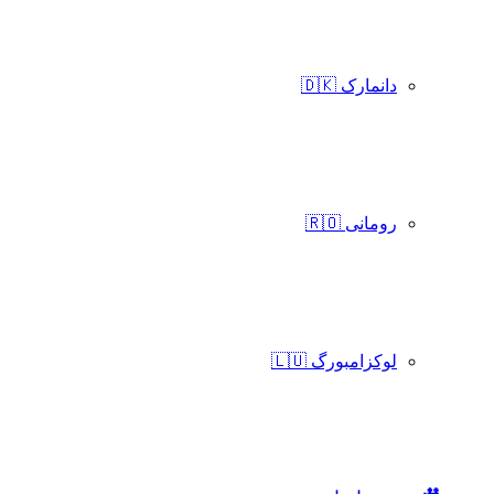
دانمارک 🇩🇰
رومانی 🇷🇴
لوکزامبورگ 🇱🇺