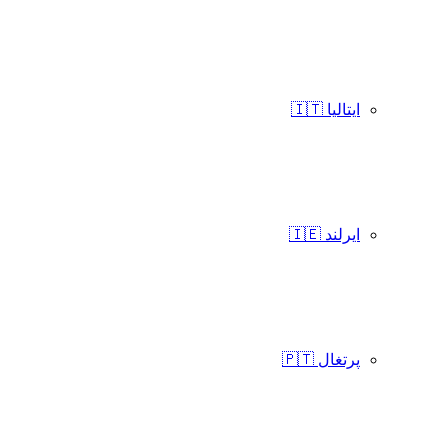
ایتالیا 🇮🇹
ایرلند 🇮🇪
پرتغال 🇵🇹