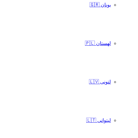
یونان 🇬🇷
لهستان 🇵🇱
لتونی 🇱🇻
لیتوانی 🇱🇹