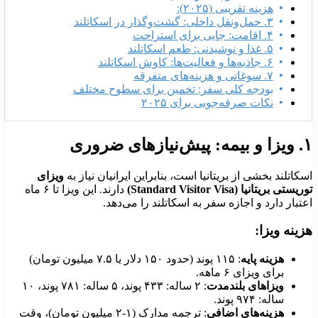
هزینه تقریبی (۲۰۲۵):
۳. حمل‌ونقل داخلی: گشت‌وگذار در اسکاتلند
۴. اقامت: جایی برای استراحت
۵. غذا و نوشیدنی: طعم اسکاتلند
۶. جاذبه‌ها و فعالیت‌ها: کاوش اسکاتلند
۷. سوغاتی و هزینه‌های متفرقه
بودجه کلی سفر: تخمین برای سطوح مختلف
نکات صرفه‌جویی برای ۲۰۲۵
یمه: پیش‌نیازهای ضروری
سکاتلند بخشی از بریتانیا است، بنابراین ایرانیان نیاز به
ویزای
ریستی بریتانیا (Standard Visitor Visa)
دارند. این ویزا تا ۶ ماه
عتبار دارد و اجازه سفر به اسکاتلند را می‌دهد.
زینه ویزا:
هزینه پایه
: ۱۱۵ پوند (حدود ۱۵۰ دلار یا ۷.۵ میلیون تومان)
برای ویزای ۶ ماهه.
ویزاهای بلندمدت
: ۲ ساله: ۴۳۳ پوند، ۵ ساله: ۷۸۱ پوند، ۱۰
ساله: ۹۷۴ پوند.
هزینه‌های اضافی
: ترجمه مدارک (۱-۲ میلیون تومان)، وقت