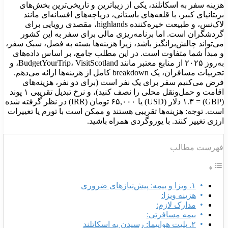
زینه سفر به اسکاتلند، یکی از زیباترین و تاریخی‌ترین بخش‌های
ریتانیای کبیر، با قلعه‌های باستانی، دریاچه‌های افسانه‌ای مانند
لاک‌نس، و طبیعت خیره‌کننده highlands، مقصدی رویایی برای
ردشگران است. اما برنامه‌ریزی مالی برای سفر به این کشور
ی‌تواند چالش‌برانگیز باشد، زیرا هزینه‌ها بسته به فصل، سبک سفر،
 مبدأ شما متفاوت است. در این مطلب جامع، بر اساس داده‌های
به‌روز ۲۰۲۵ از منابع معتبر مانند BudgetYourTrip، VisitScotland، و
تجربیات مسافران، یک breakdown کامل از هزینه‌ها ارائه می‌دهم.
رض می‌کنیم سفر برای یک نفر است (برای دو نفر، هزینه‌های
اقامت و حمل‌ونقل محلی را نصف کنید)، و نرخ تبدیل تقریبی ۱ پوند
(GBP) = ۱.۳ دلار (USD) یا ۶۵,۰۰۰ تومان (IRR) در نظر گرفته شده
ست. توجه: هزینه‌ها تقریبی هستند و ممکن است با تورم یا تغییرات
رزی تغییر کنند. با یوروگردی همراه باشید.
هرست مطالب
۱. ویزا و بیمه: پیش‌نیازهای ضروری
هزینه ویزا:
مدارک لازم:
بیمه مسافرتی:
۲. بلیت هواپیما: رسیدن به اسکاتلند