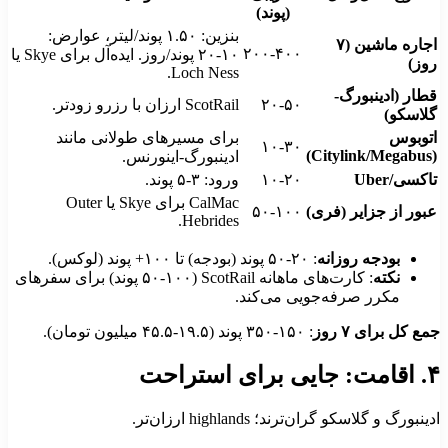
(پوند)
بنزین: ۱.۵۰ پوند/لیتر، عوارض:
اجاره ماشین (۷
۲۰۰-۴۰۰
۱۰-۲۰ پوند/روز. ایده‌آل برای Skye یا
وز)
Loch Ness.
طار (ادینبورگ-
۲۰-۵۰
ScotRail ارزان با رزرو زودتر.
لاسکو)
توبوس
برای مسیرهای طولانی مانند
۱۰-۳۰
(Citylink/Mega
ادینبورگ-اینورنس.
اکسی/Uber
۱۰-۲۰
ورود: ۳-۵ پوند.
CalMac برای Skye یا Outer
بور از جزایر (فری)
۵۰-۱۰۰
Hebrides.
بودجه روزانه
: ۲۰-۵۰ پوند (بودجه) تا ۱۰۰+ پوند (لوکس).
نکته
: کارت‌های ماهانه ScotRail (۵۰-۱۰۰ پوند) برای سفرهای
مکرر صرفه‌جویی می‌کند.
مع کل برای ۷ روز
: ۱۵۰-۳۵۰ پوند (۱۹.۵-۴۵.۵ میلیون تومان).
 جایی برای استراحت
ینبورگ و گلاسکو گران‌ترند؛ highlands ارزان‌تر.