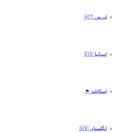
اتریش 🇦🇹
اسپانیا 🇪🇸
اسکاتلند 🏴󠁧󠁢󠁳󠁣󠁴󠁿
انگلستان 🇬🇧