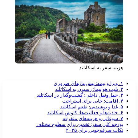
هزینه سفر به اسکاتلند
۱. ویزا و بیمه: پیش‌نیازهای ضروری
۲. بلیت هواپیما: رسیدن به اسکاتلند
۳. حمل‌ونقل داخلی: گشت‌وگذار در اسکاتلند
۴. اقامت: جایی برای استراحت
۵. غذا و نوشیدنی: طعم اسکاتلند
۶. جاذبه‌ها و فعالیت‌ها: کاوش اسکاتلند
۷. سوغاتی و هزینه‌های متفرقه
بودجه کلی سفر: تخمین برای سطوح مختلف
نکات صرفه‌جویی برای ۲۰۲۵