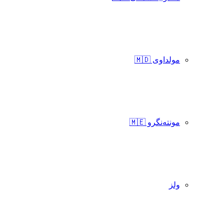
مولداوی 🇲🇩
مونته‌نگرو 🇲🇪
ولز