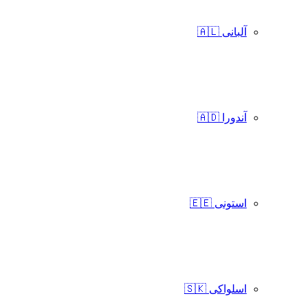
آلبانی 🇦🇱
آندورا 🇦🇩
استونی 🇪🇪
اسلواکی 🇸🇰