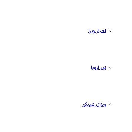
اخبار ویزا
تور اروپا
ویزای شینگن