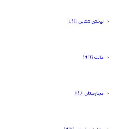
لیختن‌اشتاین 🇱🇮
مالت 🇲🇹
مجارستان 🇭🇺