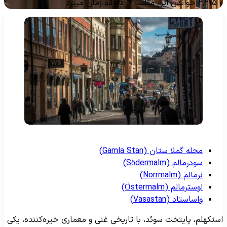
۲,۲۱۵
خواندن این مطلب ۴ دقیقه زمان میبرد
محله گملا ستان (Gamla Stan)
سودرمالم (Södermalm)
نرمالم (Norrmalm)
اوسترمالم (Östermalm)
واساستاد (Vasastan)
ستکهلم، پایتخت سوئد، با تاریخی غنی و معماری خیره‌کننده، یکی