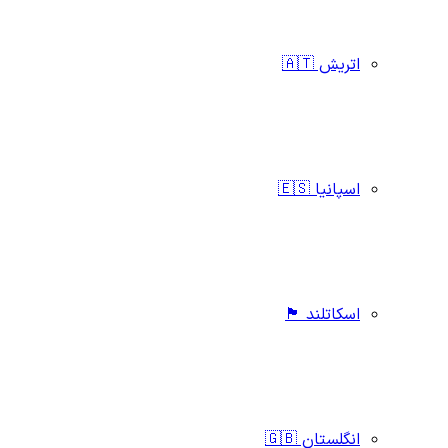
اتریش 🇦🇹
اسپانیا 🇪🇸
اسکاتلند 🏴󠁧󠁢󠁳󠁣󠁴󠁿
انگلستان 🇬🇧