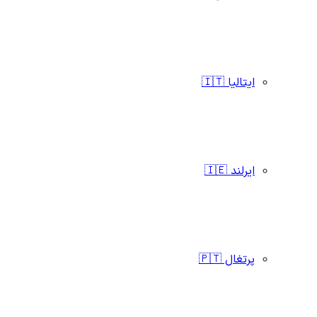
ایتالیا 🇮🇹
ایرلند 🇮🇪
پرتغال 🇵🇹