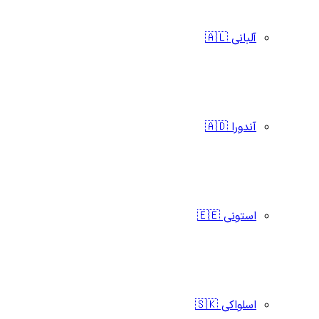
آلبانی 🇦🇱
آندورا 🇦🇩
استونی 🇪🇪
اسلواکی 🇸🇰