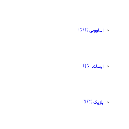
اسلوونی 🇸🇮
ایسلند 🇮🇸
بلژیک 🇧🇪