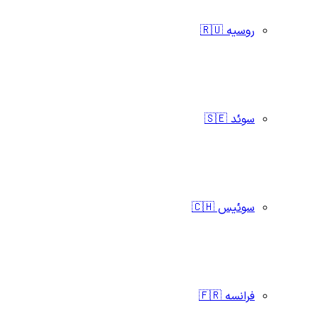
روسیه 🇷🇺
سوئد 🇸🇪
سوئیس 🇨🇭
فرانسه 🇫🇷