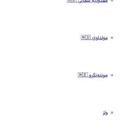
مقدونیه شمالی 🇲🇰
مولداوی 🇲🇩
مونته‌نگرو 🇲🇪
ولز