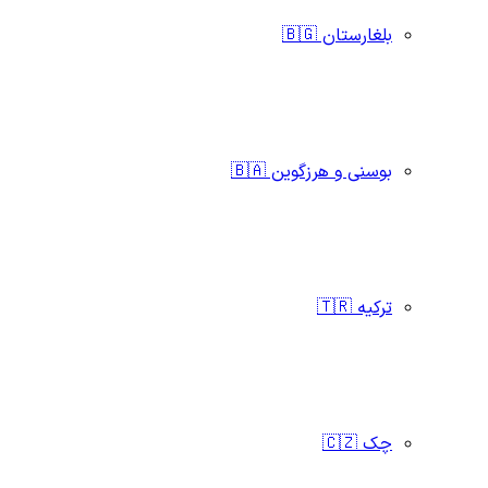
بلغارستان 🇧🇬
بوسنی و هرزگوین 🇧🇦
ترکیه 🇹🇷
چک 🇨🇿