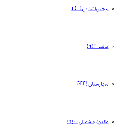
لیختن‌اشتاین 🇱🇮
مالت 🇲🇹
مجارستان 🇭🇺
مقدونیه شمالی 🇲🇰