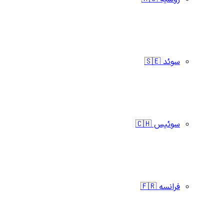
سوئد 🇸🇪
سوئیس 🇨🇭
فرانسه 🇫🇷