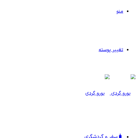
منو
تغییر پوسته
🧳سفر و گردشگری