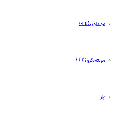
مولداوی 🇲🇩
مونته‌نگرو 🇲🇪
ولز