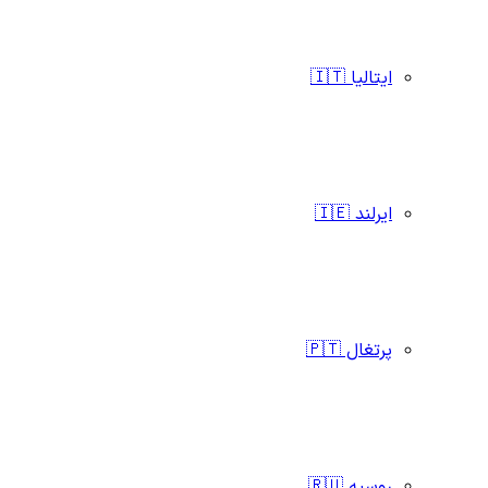
ایتالیا 🇮🇹
ایرلند 🇮🇪
پرتغال 🇵🇹
روسیه 🇷🇺