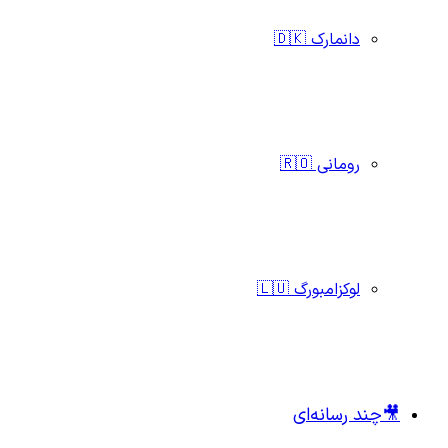
دانمارک 🇩🇰
رومانی 🇷🇴
لوکزامبورگ 🇱🇺
🎥چند رسانه‌ای