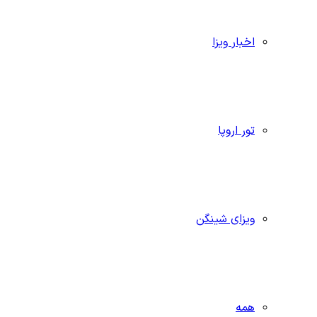
اخبار ویزا
تور اروپا
ویزای شینگن
همه