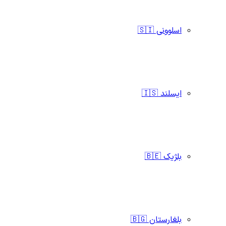
اسلوونی 🇸🇮
ایسلند 🇮🇸
بلژیک 🇧🇪
بلغارستان 🇧🇬