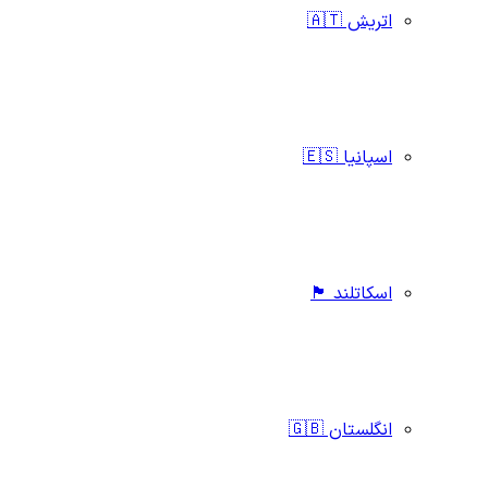
اتریش 🇦🇹
اسپانیا 🇪🇸
اسکاتلند 🏴󠁧󠁢󠁳󠁣󠁴󠁿
انگلستان 🇬🇧