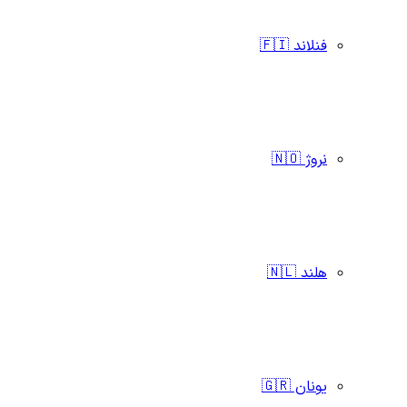
فنلاند 🇫🇮
نروژ 🇳🇴
هلند 🇳🇱
یونان 🇬🇷