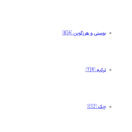
بوسنی و هرزگوین 🇧🇦
ترکیه 🇹🇷
چک 🇨🇿