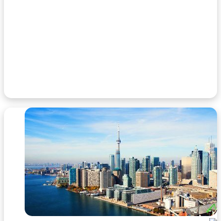
۸ بهمن ۱۴۰۳
قلعه ویاندن لوکزامبورگ | تاریخچه، هزینه بلیط و
آدرس + نقشه مجازی
۱۲ تیر ۱۴۰۳
خیابان های انگلیس؛ از لندن تا ادینبورگ + جاذبه و
فعالیت