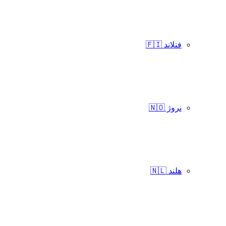
فنلاند 🇫🇮
نروژ 🇳🇴
هلند 🇳🇱