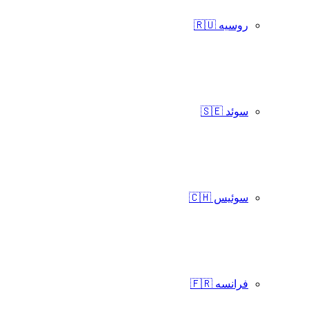
روسیه 🇷🇺
سوئد 🇸🇪
سوئیس 🇨🇭
فرانسه 🇫🇷