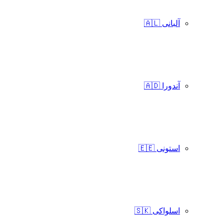
آلبانی 🇦🇱
آندورا 🇦🇩
استونی 🇪🇪
اسلواکی 🇸🇰