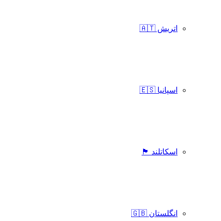
اتریش 🇦🇹
اسپانیا 🇪🇸
اسکاتلند 🏴󠁧󠁢󠁳󠁣󠁴󠁿
انگلستان 🇬🇧