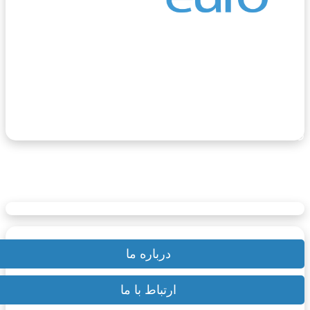
وروگردی، مرجع اطلاعات مهاجرت و گردشگری اروپا، یک
وب‌سایت جامع و معتبر است که از خرداد ماه سال ۱۴۰۲ فعالیت
ود را آغاز کرده است. هدف اصلی این وب‌سایت، ارائه اطلاعات
قیق و به‌روز در زمینه مهاجرت و گردشگری به اروپا برای فارسی‌
بانان سراسر جهان است.
یوتیوب
اینستاگرام
تلگرام
تبلیغات | AD
سترسی سریع
درباره ما
ارتباط با ما