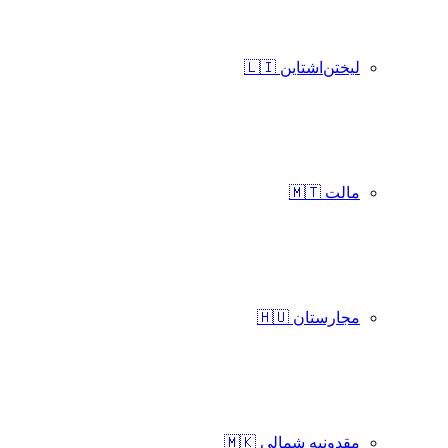
لیختن‌اشتاین 🇱🇮
مالت 🇲🇹
مجارستان 🇭🇺
مقدونیه شمالی 🇲🇰