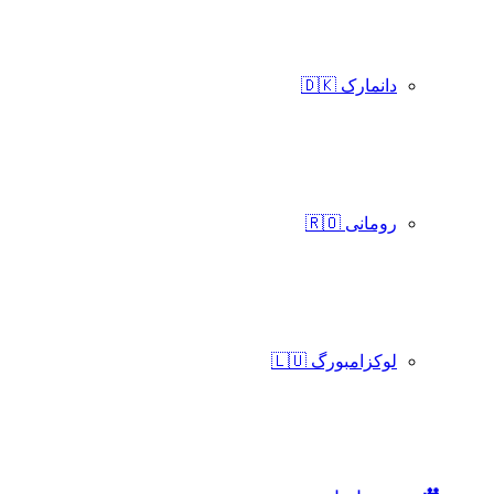
دانمارک 🇩🇰
رومانی 🇷🇴
لوکزامبورگ 🇱🇺