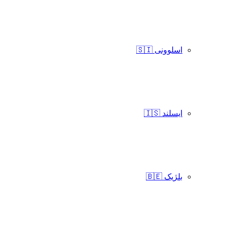
اسلوونی 🇸🇮
ایسلند 🇮🇸
بلژیک 🇧🇪