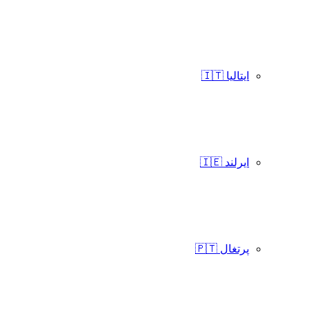
ایتالیا 🇮🇹
ایرلند 🇮🇪
پرتغال 🇵🇹