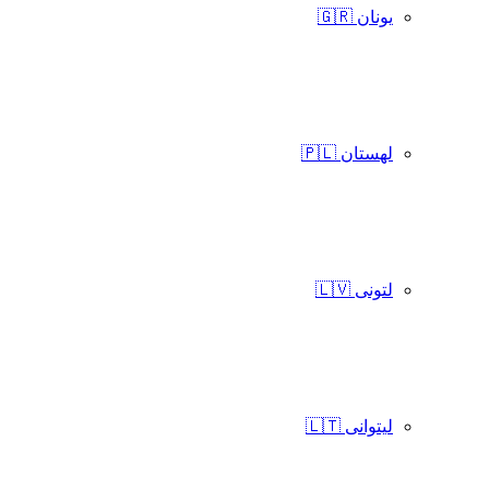
یونان 🇬🇷
لهستان 🇵🇱
لتونی 🇱🇻
لیتوانی 🇱🇹