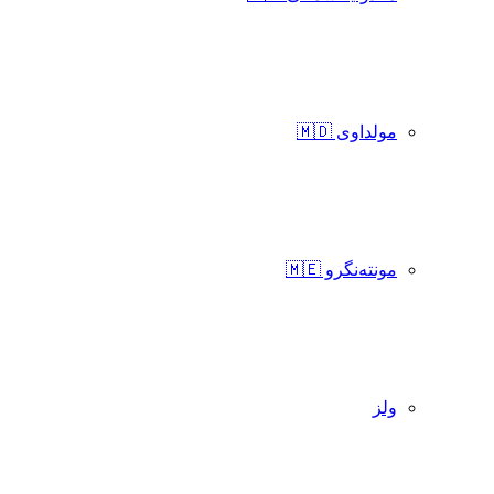
مولداوی 🇲🇩
مونته‌نگرو 🇲🇪
ولز