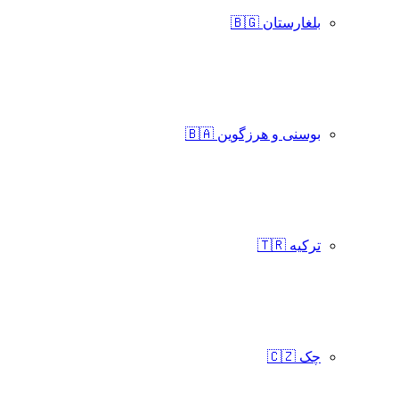
بلغارستان 🇧🇬
بوسنی و هرزگوین 🇧🇦
ترکیه 🇹🇷
چک 🇨🇿