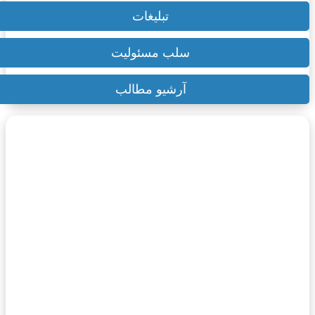
تبلیغات
سلب مسئولیت
آرشیو مطالب
۳۰ آذر ۱۴۰۴
چگونه ویزای کرواسی بگیریم؟ از انواع تا مدارک
مورد نیاز
۵ شهریور ۱۴۰۴
شهرهای ترکیه: نگاهی جامع به مقاصد جذاب
(زیباترین، معروفترین و بزرگترین)
۸ فروردین ۱۴۰۳
موزه لوور پاریس: گنجینه‌ای از تاریخ بشریت +
ویدیو و راهنما