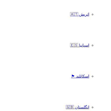
اتریش 🇦🇹
اسپانیا 🇪🇸
اسکاتلند 🏴󠁧󠁢󠁳󠁣󠁴󠁿
انگلستان 🇬🇧