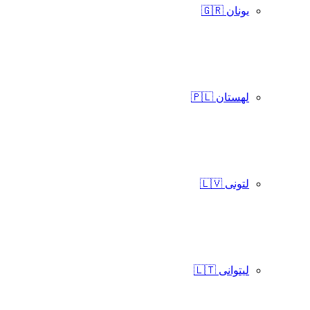
یونان 🇬🇷
لهستان 🇵🇱
لتونی 🇱🇻
لیتوانی 🇱🇹