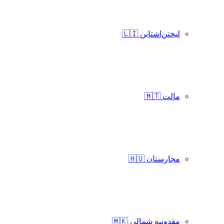
لیختن‌اشتاین 🇱🇮
مالت 🇲🇹
مجارستان 🇭🇺
مقدونیه شمالی 🇲🇰