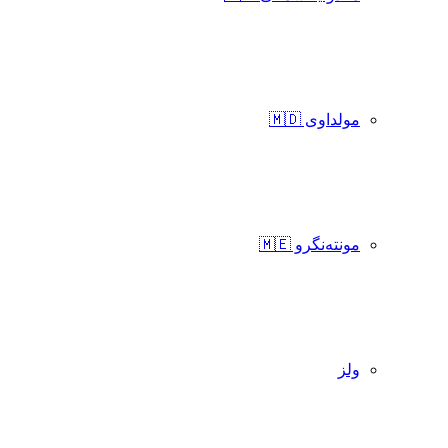
مولداوی 🇲🇩
مونته‌نگرو 🇲🇪
ولز