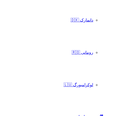
دانمارک 🇩🇰
رومانی 🇷🇴
لوکزامبورگ 🇱🇺