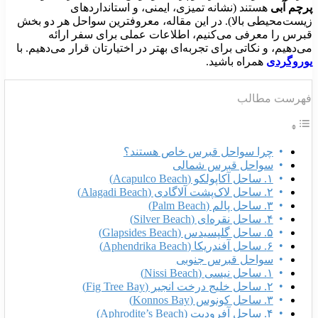
چم آبی
هستند (نشانه تمیزی، ایمنی، و استانداردهای
ست‌محیطی بالا). در این مقاله، معروفترین سواحل هر دو بخش
رس را معرفی می‌کنیم، اطلاعات عملی برای سفر ارائه
دهیم، و نکاتی برای تجربه‌ای بهتر در اختیارتان قرار می‌دهیم. با
روگردی
همراه باشید.
رست مطالب
چرا سواحل قبرس خاص هستند؟
سواحل قبرس شمالی
۱. ساحل آکاپولکو (Acapulco Beach)
۲. ساحل لاک‌پشت آلاگادی (Alagadi Beach)
۳. ساحل پالم (Palm Beach)
۴. ساحل نقره‌ای (Silver Beach)
۵. ساحل گلپسیدس (Glapsides Beach)
۶. ساحل آفندریکا (Aphendrika Beach)
سواحل قبرس جنوبی
۱. ساحل نیسی (Nissi Beach)
۲. ساحل خلیج درخت انجیر (Fig Tree Bay)
۳. ساحل کونوس (Konnos Bay)
۴. ساحل آفرودیت (Aphrodite’s Beach)