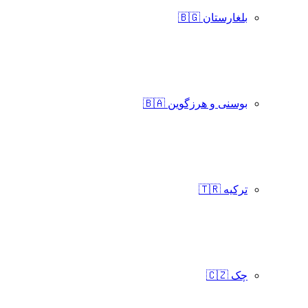
بلغارستان 🇧🇬
بوسنی و هرزگوین 🇧🇦
ترکیه 🇹🇷
چک 🇨🇿