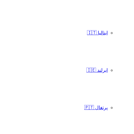
ایتالیا 🇮🇹
ایرلند 🇮🇪
پرتغال 🇵🇹