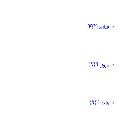
فنلاند 🇫🇮
نروژ 🇳🇴
هلند 🇳🇱