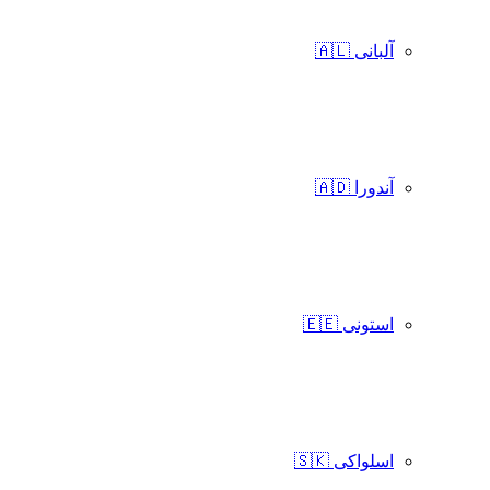
آلبانی 🇦🇱
آندورا 🇦🇩
استونی 🇪🇪
اسلواکی 🇸🇰