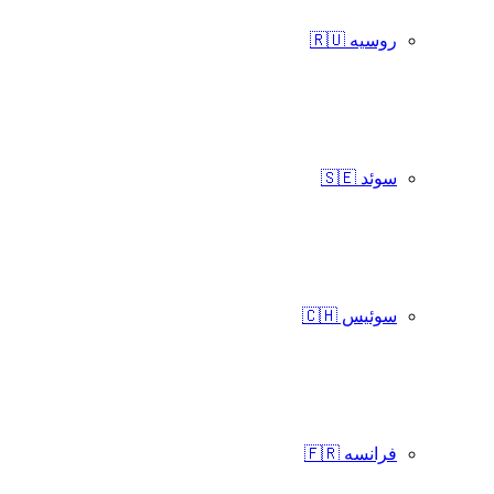
روسیه 🇷🇺
سوئد 🇸🇪
سوئیس 🇨🇭
فرانسه 🇫🇷