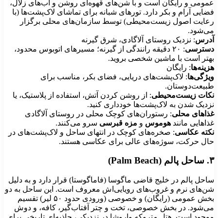
ومی و رایگان است و با شن‌های قهوه‌ای روشن و آب‌های زلال،
ایی آرام و بکر دارد. تورهای شبانه برای تماشای لاک‌پشت‌ها (با
ایت اصول زیست‌محیطی) توسط سازمان‌های محلی برگزار
‌شود.
رس
: نزدیک روستای آلاگادی، شرق گیرنه
ترسی
: ۲۰ دقیقه رانندگی از گیرنه؛ مسیرهای اتوبوس محدود،
تر است با ماشین شخصی بروید.
نه‌ها
: رایگان
ژگی‌ها
: لاک‌پشت‌های دریایی، فضای بکر، مناسب برای
یعت‌دوستان.
ات زیست‌محیطی
: از روشن کردن آتش، استفاده از پلاستیک، یا
دیک شدن به لاک‌پشت‌ها خودداری کنید.
اهای محلی
: رستوران‌های کوچک محلی در روستای آلاگادی
اهایی مانند
هوموس
و
مزه قبرسی
سرو می‌کنند.
ته عکاسی
: صخره‌های کوچک در انتهای ساحل و لاک‌پشت‌های در
ل حرکت، سوژه‌های عالی برای عکاسی هستند.
حل پالم در خلیج قاضی ماگوسا (فاماگوستا) قرار دارد و به دلیل
‌های نرم و غروب‌های رویایی‌اش معروف است. این ساحل به دو
بخش عمومی (رایگان) و خصوصی (ورودی حدود ۵۰ لیر) تقسیم
‌شود. در بخش خصوصی، تخت و چتر آفتاب‌گیر، کافه، و دوش
جود است. هتل متروکه واروشا در نزدیکی، جاذبه‌ای تاریخی برای