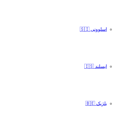
اسلوونی 🇸🇮
ایسلند 🇮🇸
بلژیک 🇧🇪