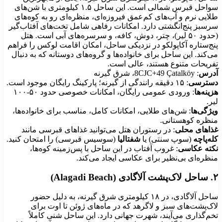
سواحل قبرس شمالی است. این ساحل ۱.۵ کیلومتری با شن‌های
ایی نرم و آب‌های کم‌عمق فیروزه‌ای، منظره‌ای رو به کوه‌های
سبز پنج‌انگشتی دارد. امکانات رفاهی شامل تخت‌های آفتاب‌گیر
(حدود ۵۰ لیر)، چتر، دوش، کافه، و سرسره‌های آبی است. هتل
ج‌ستاره آکاپولکو در نزدیکی ساحل، امکان اقامت لوکس را فراهم
‌کند. این ساحل برای خانواده‌ها و گروه‌های دوستانه که به دنبال
ریحات متنوع هستند، عالی است.
رس
: 8CJC+49 Çatalköy، شرق گیرنه
ترسی
: ۱۵ دقیقه رانندگی از گیرنه؛ پارکینگ رایگان موجود است.
نه‌ها
: ورودی عمومی رایگان، امکانات خصوصی حدود ۵۰-۱۰۰
.
ژگی‌ها
: شن‌های طلایی، امکانات کامل، مناسب برای خانواده‌ها،
ظره کوهستانی.
اهای محلی
: در رستوران هتل می‌توانید غذاهای قبرسی مانند
‌پاچه
(سوپ سنتی) یا
شفتالیا
(سوسیس قبرسی) را امتحان کنید.
ته عکاسی
: غروب آفتاب در این ساحل با پس‌زمینه کوه‌ها،
ظره‌ای بی‌نظیر برای عکاسی ایجاد می‌کند.
ساحل آلاگادی، در ۱۸ کیلومتری شرق گیرنه، به دلیل حضور
ک‌پشت‌های سبز و لاگرهد که در ماه‌های ژوئن تا اوت برای
م‌گذاری می‌آیند، شهرت جهانی دارد. این ساحل شنی کاملاً