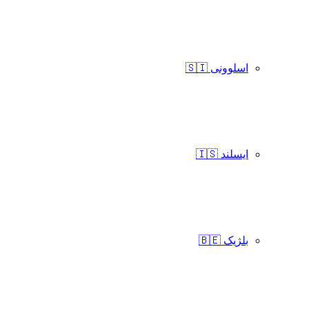
اسلوونی 🇸🇮
ایسلند 🇮🇸
بلژیک 🇧🇪