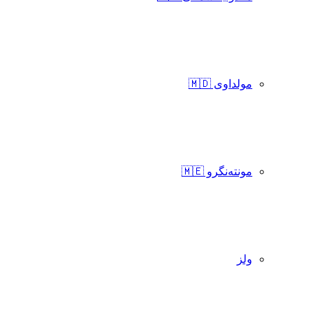
مولداوی 🇲🇩
مونته‌نگرو 🇲🇪
ولز