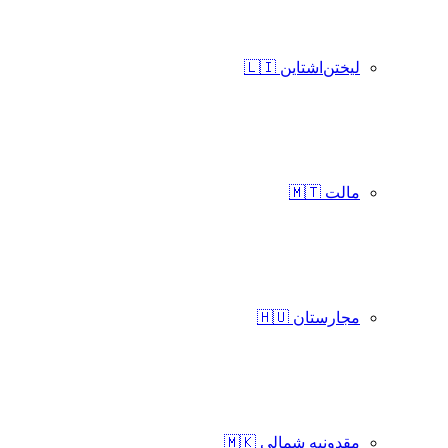
لیختن‌اشتاین 🇱🇮
مالت 🇲🇹
مجارستان 🇭🇺
مقدونیه شمالی 🇲🇰