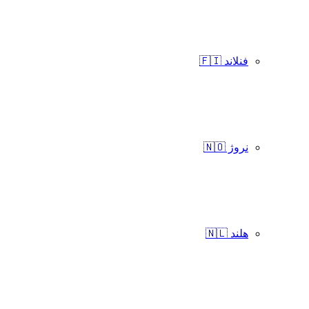
فنلاند 🇫🇮
نروژ 🇳🇴
هلند 🇳🇱