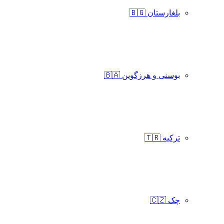
بلغارستان 🇧🇬
بوسنی و هرزگوین 🇧🇦
ترکیه 🇹🇷
چک 🇨🇿