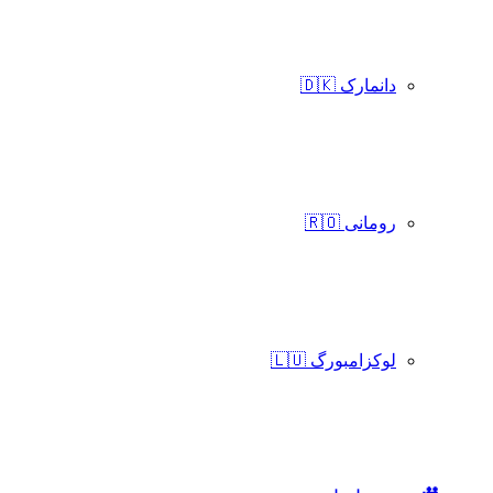
دانمارک 🇩🇰
رومانی 🇷🇴
لوکزامبورگ 🇱🇺