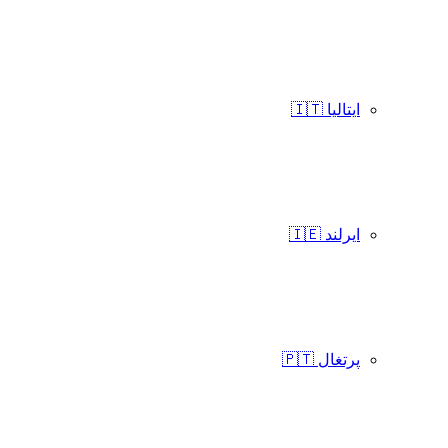
ایتالیا 🇮🇹
ایرلند 🇮🇪
پرتغال 🇵🇹