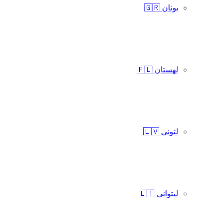
یونان 🇬🇷
لهستان 🇵🇱
لتونی 🇱🇻
لیتوانی 🇱🇹