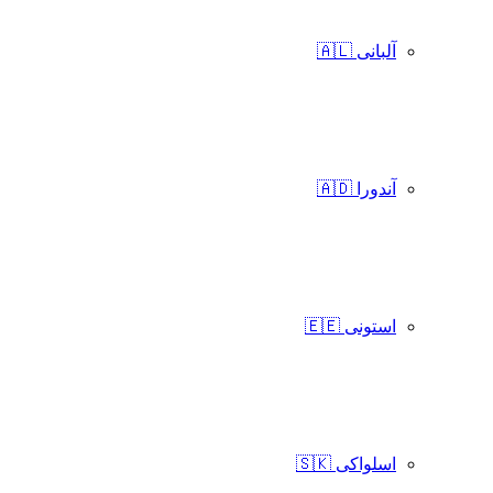
آلبانی 🇦🇱
آندورا 🇦🇩
استونی 🇪🇪
اسلواکی 🇸🇰