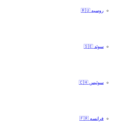
روسیه 🇷🇺
سوئد 🇸🇪
سوئیس 🇨🇭
فرانسه 🇫🇷