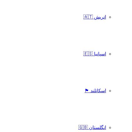
اتریش 🇦🇹
اسپانیا 🇪🇸
اسکاتلند 🏴󠁧󠁢󠁳󠁣󠁴󠁿
انگلستان 🇬🇧