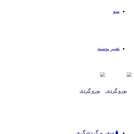
منو
تغییر پوسته
🧳سفر و گردشگری