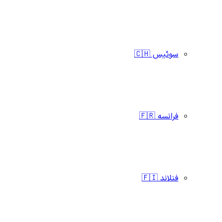
سوئیس 🇨🇭
فرانسه 🇫🇷
فنلاند 🇫🇮