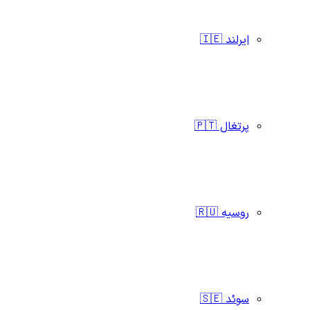
ایرلند 🇮🇪
پرتغال 🇵🇹
روسیه 🇷🇺
سوئد 🇸🇪