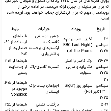
رویال آلبرت هال در سال ۲۰۲۵ برنامه‌ای متنوع و هیجان‌انگیز دارد
ه برای هر سلیقه‌ای چیزی ارائه می‌دهد. در ادامه برخی از
ویدادهای مهم که برای گردشگران جذاب خواهند بود، آورده شده
ست:
تاریخ
رویداد
جزئیات
بلیط
جشن موسیقی
بلیط‌های
۱
آخرین شب پروم‌ها
کلاسیک با
ایستاده از £۶،
پتامبر
(BBC Last Night
ارکسترهای برجسته
صندلی‌ها از
of the Proms)
۲۰۲
و آتش‌بازی
£۲۰
۲۶-۲
لوک کامبز با اشلی
بلیط‌ها از £۳۰،
پتامبر
مک‌براید و مارتی
کنسرت کانتری-راک
از وب‌سایت
۲۰۲
استوارت
رسمی
۳
بلیط‌ها از £۴۰،
پتامبر
سیگور روز (Sigur
اجراهای پست-راک
موجود در
– ۳ اکتبر
Rós)
ایسلندی
Songkick
۲۰۲
۱۵-۱
بازگشت کشتی
بلیط‌ها از £۲۵،
کتبر
تورنمنت بزرگ سومو
سنتی ژاپنی پس از
رزرو زودهنگام