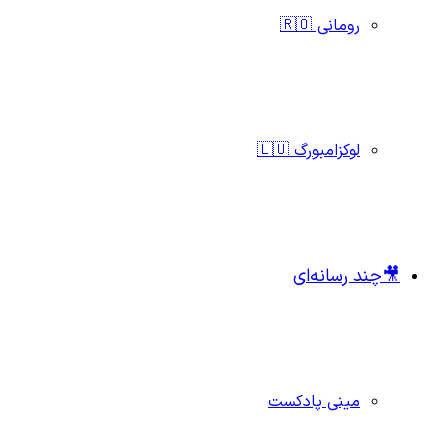
رومانی 🇷🇴
لوکزامبورگ 🇱🇺
🎥چند رسانه‌ای
مینی پادکست