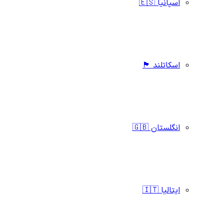
اسپانیا 🇪🇸
اسکاتلند 🏴󠁧󠁢󠁳󠁣󠁴󠁿
انگلستان 🇬🇧
ایتالیا 🇮🇹