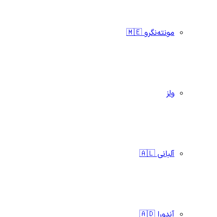
مونته‌نگرو 🇲🇪
ولز
آلبانی 🇦🇱
آندورا 🇦🇩