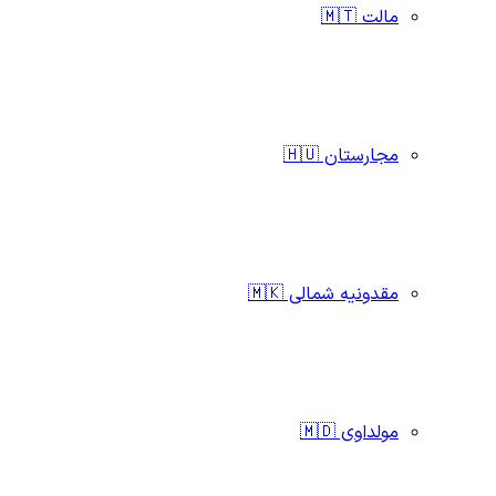
مالت 🇲🇹
مجارستان 🇭🇺
مقدونیه شمالی 🇲🇰
مولداوی 🇲🇩