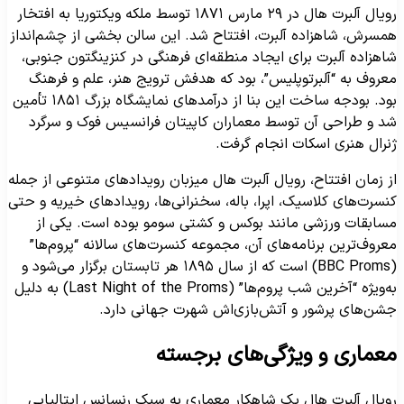
رویال آلبرت هال در ۲۹ مارس ۱۸۷۱ توسط ملکه ویکتوریا به افتخار
مسرش، شاهزاده آلبرت، افتتاح شد. این سالن بخشی از چشم‌انداز
اهزاده آلبرت برای ایجاد منطقه‌ای فرهنگی در کنزینگتون جنوبی،
عروف به “آلبرتوپلیس”، بود که هدفش ترویج هنر، علم و فرهنگ
بود. بودجه ساخت این بنا از درآمدهای نمایشگاه بزرگ ۱۸۵۱ تأمین
د و طراحی آن توسط معماران کاپیتان فرانسیس فوک و سرگرد
نرال هنری اسکات انجام گرفت.
ز زمان افتتاح، رویال آلبرت هال میزبان رویدادهای متنوعی از جمله
نسرت‌های کلاسیک، اپرا، باله، سخنرانی‌ها، رویدادهای خیریه و حتی
سابقات ورزشی مانند بوکس و کشتی سومو بوده است. یکی از
عروف‌ترین برنامه‌های آن، مجموعه کنسرت‌های سالانه “پروم‌ها”
(BBC Proms) است که از سال ۱۸۹۵ هر تابستان برگزار می‌شود و
به‌ویژه “آخرین شب پروم‌ها” (Last Night of the Proms) به دلیل
شن‌های پرشور و آتش‌بازی‌اش شهرت جهانی دارد.
عماری و ویژگی‌های برجسته
ویال آلبرت هال یک شاهکار معماری به سبک رنسانس ایتالیایی