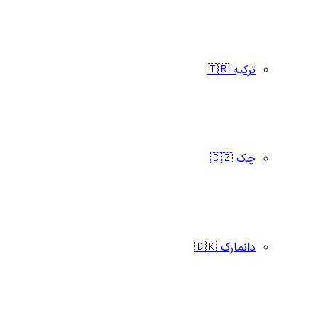
ترکیه 🇹🇷
چک 🇨🇿
دانمارک 🇩🇰