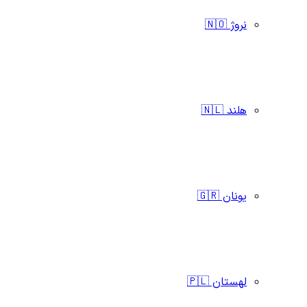
نروژ 🇳🇴
هلند 🇳🇱
یونان 🇬🇷
لهستان 🇵🇱