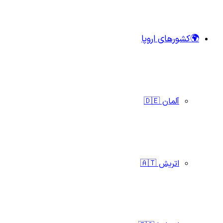
🌍کشورهای اروپا
آلمان 🇩🇪
اتریش 🇦🇹