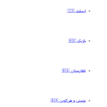
ایسلند 🇮🇸
بلژیک 🇧🇪
بلغارستان 🇧🇬
بوسنی و هرزگوین 🇧🇦