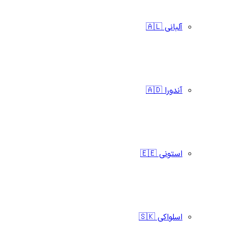
آلبانی 🇦🇱
آندورا 🇦🇩
استونی 🇪🇪
اسلواکی 🇸🇰