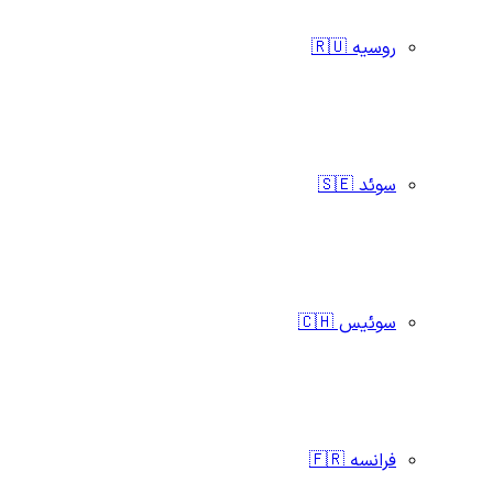
روسیه 🇷🇺
سوئد 🇸🇪
سوئیس 🇨🇭
فرانسه 🇫🇷