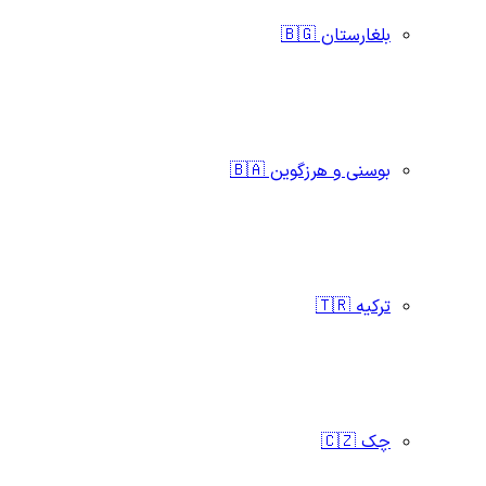
بلغارستان 🇧🇬
بوسنی و هرزگوین 🇧🇦
ترکیه 🇹🇷
چک 🇨🇿