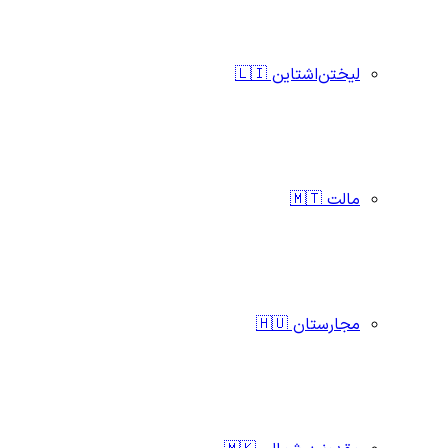
لیختن‌اشتاین 🇱🇮
مالت 🇲🇹
مجارستان 🇭🇺