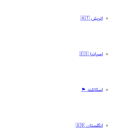
اتریش 🇦🇹
اسپانیا 🇪🇸
اسکاتلند 🏴󠁧󠁢󠁳󠁣󠁴󠁿
انگلستان 🇬🇧