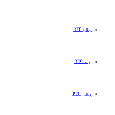
ایتالیا 🇮🇹
ایرلند 🇮🇪
پرتغال 🇵🇹