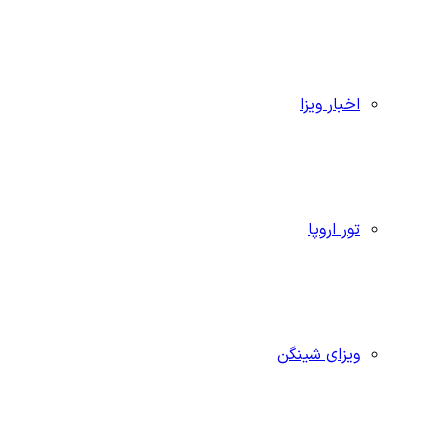
اخبار ویزا
تور اروپا
ویزای شینگن