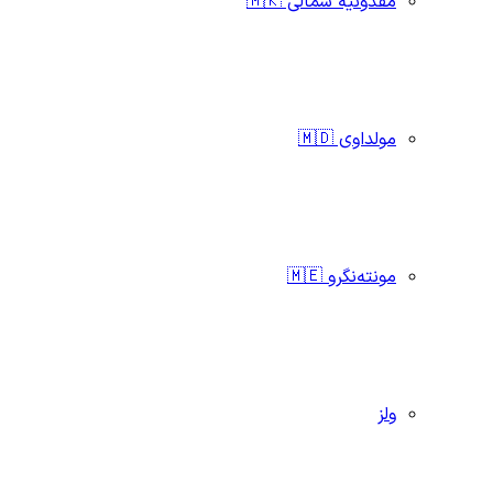
مقدونیه شمالی 🇲🇰
مولداوی 🇲🇩
مونته‌نگرو 🇲🇪
ولز