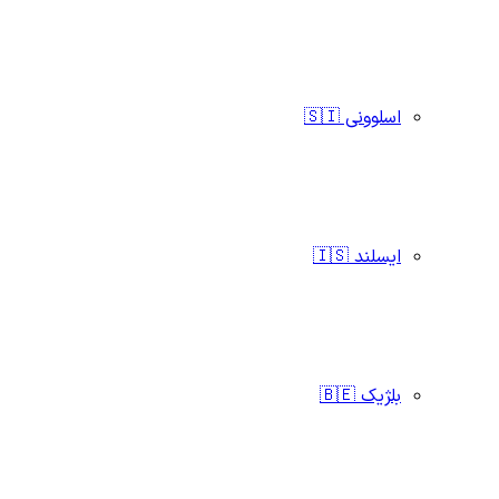
اسلوونی 🇸🇮
ایسلند 🇮🇸
بلژیک 🇧🇪