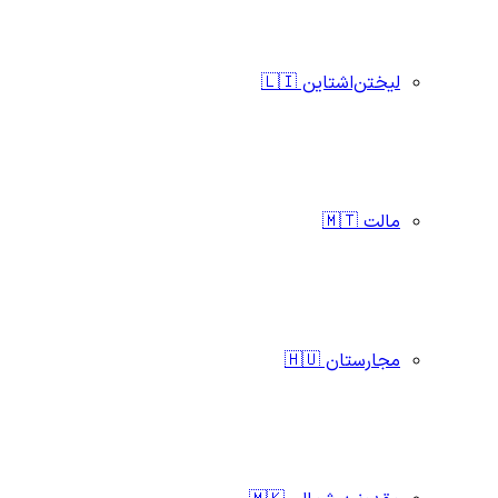
لیختن‌اشتاین 🇱🇮
مالت 🇲🇹
مجارستان 🇭🇺