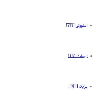
اسلوونی 🇸🇮
ایسلند 🇮🇸
بلژیک 🇧🇪