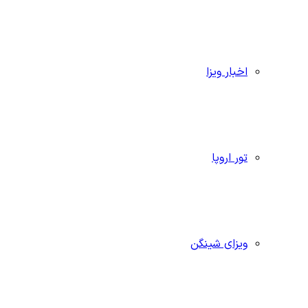
اخبار ویزا
تور اروپا
ویزای شینگن