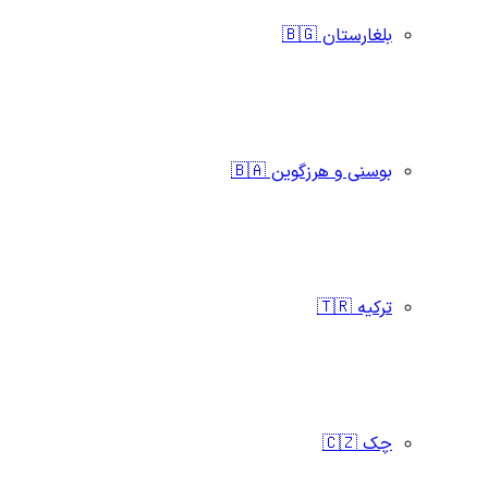
بلغارستان 🇧🇬
بوسنی و هرزگوین 🇧🇦
ترکیه 🇹🇷
چک 🇨🇿