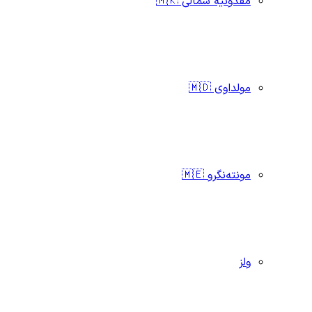
مقدونیه شمالی 🇲🇰
مولداوی 🇲🇩
مونته‌نگرو 🇲🇪
ولز