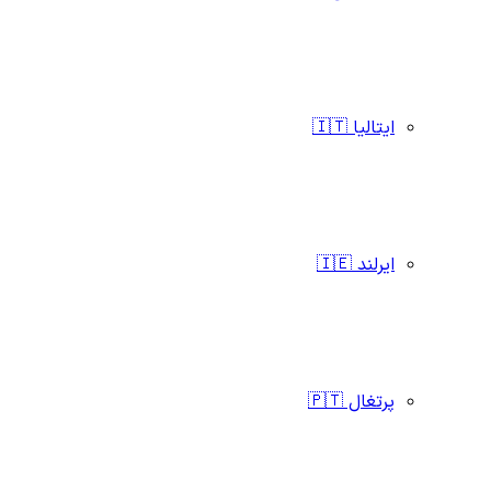
ایتالیا 🇮🇹
ایرلند 🇮🇪
پرتغال 🇵🇹