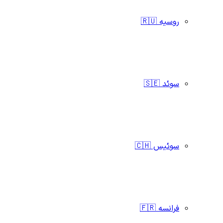
روسیه 🇷🇺
سوئد 🇸🇪
سوئیس 🇨🇭
فرانسه 🇫🇷