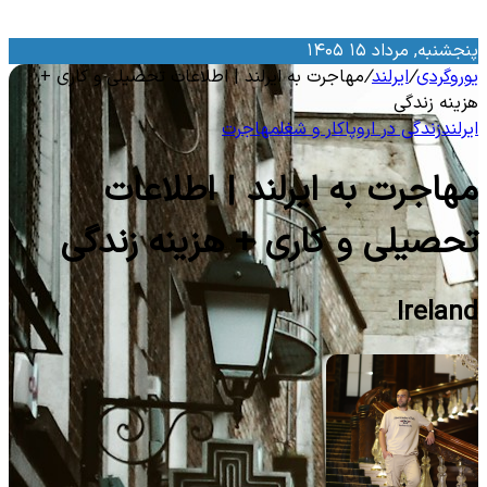
نجشنبه, مرداد ۱۵ ۱۴۰۵
وروگردی
/
ایرلند
/
مهاجرت به ایرلند | اطلاعات تحصیلی و کاری +
زینه زندگی
یرلند
زندگی در اروپا
کار و شغل
مهاجرت
هاجرت به ایرلند | اطلاعات
حصیلی و کاری + هزینه زندگی
Irelan