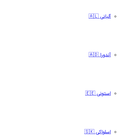
آلبانی 🇦🇱
آندورا 🇦🇩
استونی 🇪🇪
اسلواکی 🇸🇰