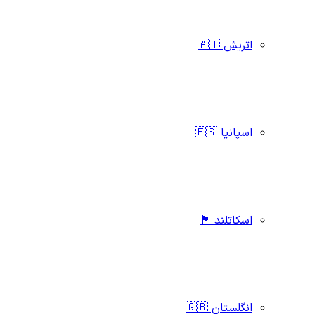
اتریش 🇦🇹
اسپانیا 🇪🇸
اسکاتلند 🏴󠁧󠁢󠁳󠁣󠁴󠁿
انگلستان 🇬🇧