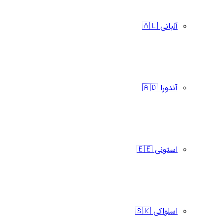
آلبانی 🇦🇱
آندورا 🇦🇩
استونی 🇪🇪
اسلواکی 🇸🇰