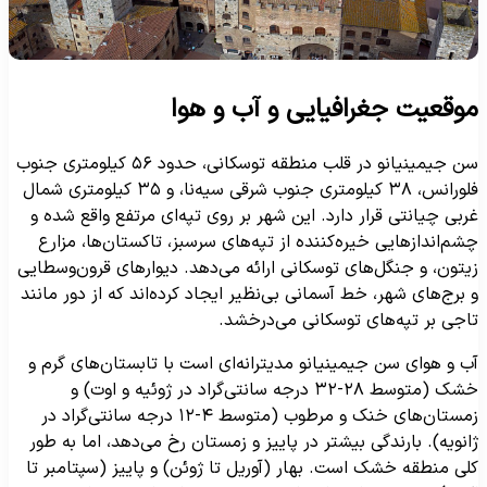
وقعیت جغرافیایی و آب و هوا
سن جیمینیانو در قلب منطقه توسکانی، حدود ۵۶ کیلومتری جنوب
فلورانس، ۳۸ کیلومتری جنوب شرقی سیه‌نا، و ۳۵ کیلومتری شمال
ربی چیانتی قرار دارد. این شهر بر روی تپه‌ای مرتفع واقع شده و
شم‌اندازهایی خیره‌کننده از تپه‌های سرسبز، تاکستان‌ها، مزارع
یتون، و جنگل‌های توسکانی ارائه می‌دهد. دیوارهای قرون‌وسطایی
 برج‌های شهر، خط آسمانی بی‌نظیر ایجاد کرده‌اند که از دور مانند
اجی بر تپه‌های توسکانی می‌درخشد.
ب و هوای سن جیمینیانو مدیترانه‌ای است با تابستان‌های گرم و
خشک (متوسط ۲۸-۳۲ درجه سانتی‌گراد در ژوئیه و اوت) و
زمستان‌های خنک و مرطوب (متوسط ۴-۱۲ درجه سانتی‌گراد در
انویه). بارندگی بیشتر در پاییز و زمستان رخ می‌دهد، اما به طور
لی منطقه خشک است. بهار (آوریل تا ژوئن) و پاییز (سپتامبر تا