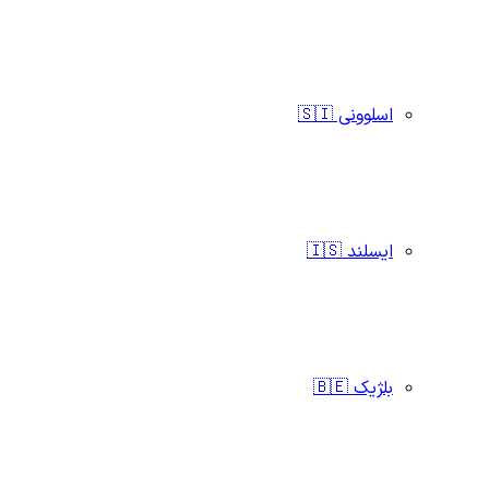
اسلوونی 🇸🇮
ایسلند 🇮🇸
بلژیک 🇧🇪