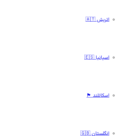
اتریش 🇦🇹
اسپانیا 🇪🇸
اسکاتلند 🏴󠁧󠁢󠁳󠁣󠁴󠁿
انگلستان 🇬🇧