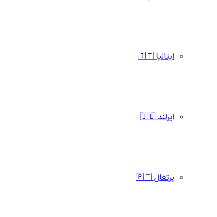
ایتالیا 🇮🇹
ایرلند 🇮🇪
پرتغال 🇵🇹