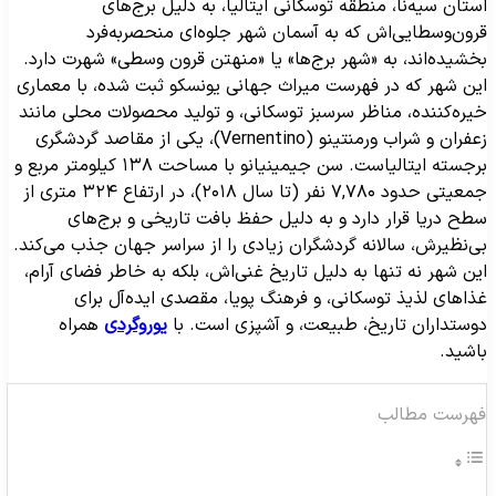
ستان سیه‌نا، منطقه توسکانی ایتالیا، به دلیل برج‌های
رون‌وسطایی‌اش که به آسمان شهر جلوه‌ای منحصربه‌فرد
خشیده‌اند، به «شهر برج‌ها» یا «منهتن قرون وسطی» شهرت دارد.
ین شهر که در فهرست میراث جهانی یونسکو ثبت شده، با معماری
یره‌کننده، مناظر سرسبز توسکانی، و تولید محصولات محلی مانند
زعفران و شراب ورمنتینو (Vernentino)، یکی از مقاصد گردشگری
برجسته ایتالیاست. سن جیمینیانو با مساحت ۱۳۸ کیلومتر مربع و
جمعیتی حدود ۷,۷۸۰ نفر (تا سال ۲۰۱۸)، در ارتفاع ۳۲۴ متری از
طح دریا قرار دارد و به دلیل حفظ بافت تاریخی و برج‌های
ی‌نظیرش، سالانه گردشگران زیادی را از سراسر جهان جذب می‌کند.
ین شهر نه تنها به دلیل تاریخ غنی‌اش، بلکه به خاطر فضای آرام،
ذاهای لذیذ توسکانی، و فرهنگ پویا، مقصدی ایده‌آل برای
وستداران تاریخ، طبیعت، و آشپزی است. با
یوروگردی
همراه
اشید.
هرست مطالب