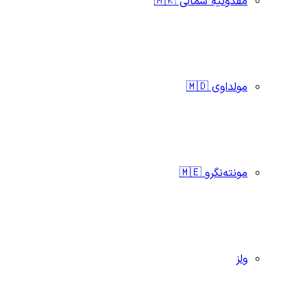
مقدونیه شمالی 🇲🇰
مولداوی 🇲🇩
مونته‌نگرو 🇲🇪
ولز