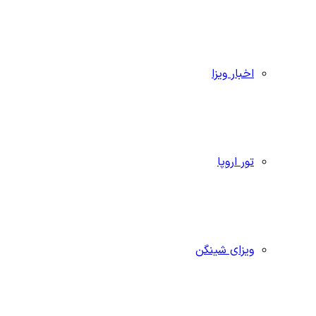
اخبار ویزا
تور اروپا
ویزای شینگن