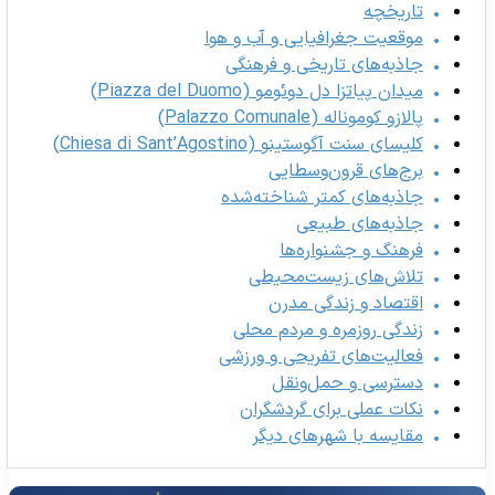
تاریخچه
موقعیت جغرافیایی و آب و هوا
جاذبه‌های تاریخی و فرهنگی
میدان پیاتزا دل دوئومو (Piazza del Duomo)
پالازو کوموناله (Palazzo Comunale)
کلیسای سنت آگوستینو (Chiesa di Sant’Agostino)
برج‌های قرون‌وسطایی
جاذبه‌های کمتر شناخته‌شده
جاذبه‌های طبیعی
فرهنگ و جشنواره‌ها
تلاش‌های زیست‌محیطی
اقتصاد و زندگی مدرن
زندگی روزمره و مردم محلی
فعالیت‌های تفریحی و ورزشی
دسترسی و حمل‌ونقل
نکات عملی برای گردشگران
مقایسه با شهرهای دیگر