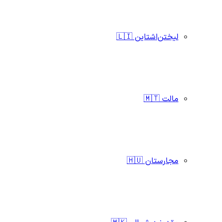
لیختن‌اشتاین 🇱🇮
مالت 🇲🇹
مجارستان 🇭🇺