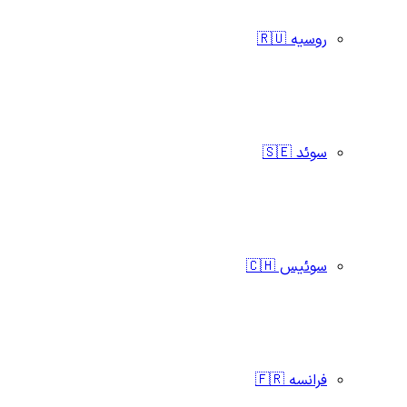
روسیه 🇷🇺
سوئد 🇸🇪
سوئیس 🇨🇭
فرانسه 🇫🇷