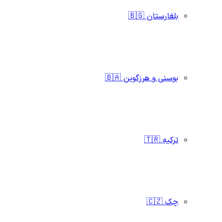
بلغارستان 🇧🇬
بوسنی و هرزگوین 🇧🇦
ترکیه 🇹🇷
چک 🇨🇿