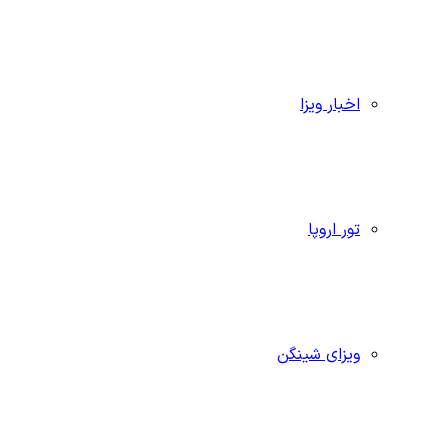
اخبار ویزا
تور اروپا
ویزای شینگن