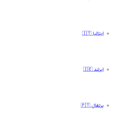
ایتالیا 🇮🇹
ایرلند 🇮🇪
پرتغال 🇵🇹