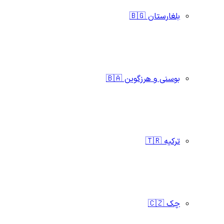
بلغارستان 🇧🇬
بوسنی و هرزگوین 🇧🇦
ترکیه 🇹🇷
چک 🇨🇿