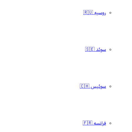
روسیه 🇷🇺
سوئد 🇸🇪
سوئیس 🇨🇭
فرانسه 🇫🇷