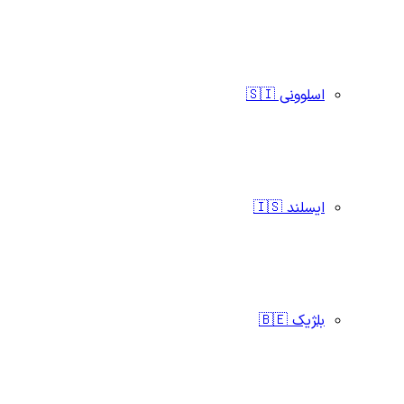
اسلوونی 🇸🇮
ایسلند 🇮🇸
بلژیک 🇧🇪