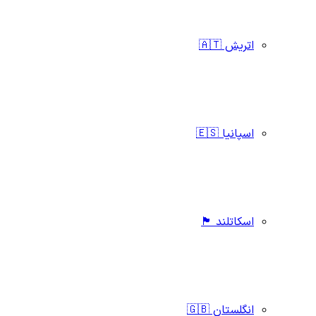
اتریش 🇦🇹
اسپانیا 🇪🇸
اسکاتلند 🏴󠁧󠁢󠁳󠁣󠁴󠁿
انگلستان 🇬🇧