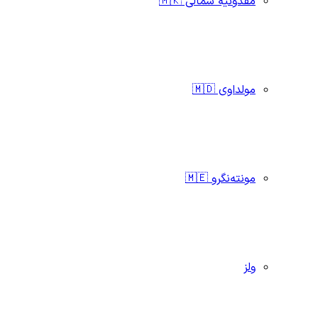
مقدونیه شمالی 🇲🇰
مولداوی 🇲🇩
مونته‌نگرو 🇲🇪
ولز