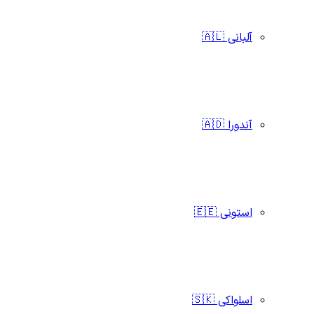
آلبانی 🇦🇱
آندورا 🇦🇩
استونی 🇪🇪
اسلواکی 🇸🇰