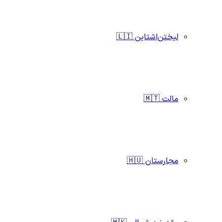
لیختن‌اشتاین 🇱🇮
مالت 🇲🇹
مجارستان 🇭🇺