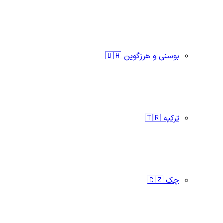
بوسنی و هرزگوین 🇧🇦
ترکیه 🇹🇷
چک 🇨🇿