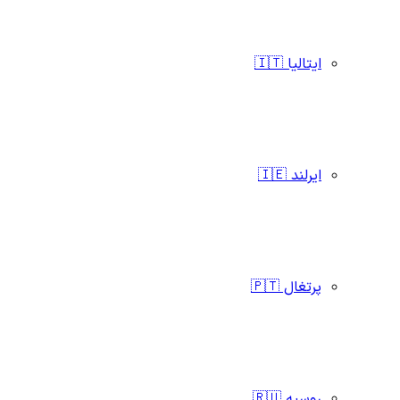
ایتالیا 🇮🇹
ایرلند 🇮🇪
پرتغال 🇵🇹
روسیه 🇷🇺