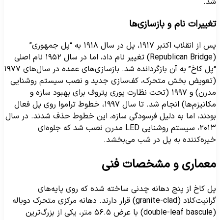
د.
غییرات نام و بازسازی‌ها
پس از انقلاب اکتبر ۱۹۱۷، پل در سال ۱۹۱۸ به “پل جمهوری”
(Republican Bridge) تغییر نام داد، اما در سال ۱۹۵۲ نام اصلی
“پل کاخ” به آن بازگردانده شد. بازسازی‌های عمده در سال‌های ۱۹۷۷
تعویض بخش متحرک، کف‌سازی جدید و نصب سیستم روشنایی
مدرن) و ۱۹۹۷ (تحت نظارت یوری پتروف برای بهبود سازه و
مکانیزم‌ها) انجام شد. تا سال ۱۹۹۷، خطوط تراموا روی پل فعال
ودند، اما به دلیل فرسودگی سازه، این خطوط حذف شدند. در سال
۲۰۱۳، سیستم روشنایی LED مدرن نصب شد که جلوه‌ای
یره‌کننده به پل در شب می‌بخشد.
عماری و مشخصات فنی
ل کاخ از پنج دهانه چدنی ساخته شده که روی پایه‌های
گرانیت‌کلاد (granite-clad) قرار دارند. دهانه مرکزی متحرک دوباله
(double-leaf bascule) با عرض ۵۶.۵ متر، یکی از بزرگ‌ترین