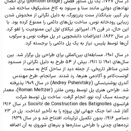
در سال ۱۷۲۷، یک پل شناور فصلی (pontoon bridge) برای اتصال
هادهای دولتی مانند سنا و سینود به کاخ منشیکوف ساخته شد.
تر کبیر، بنیانگذار سنت پترزبورگ، به دلیل نگرانی از مخدوش شدن
یبایی رودخانه نوس، ساخت پل‌های دائمی را ممنوع کرده بود. با
این حال، در قرن ۱۹، امپراتور نیکلای اول این ممنوعیت را لغو کرد.
در سال ۱۸۶۲، اعتراضات دانشجویی در پل موقت نوس و سرکوب
ن‌ها توسط پلیس، نیاز به یک پل دائمی را برجسته کرد.
در سال ۱۹۰۱، مسابقه‌ای بین‌المللی برای طراحی پل برگزار شد. بین
سال‌های ۱۹۰۱ تا ۱۹۱۱، بیش از ۵۴ طرح به دلیل نگرانی از مسدود
دن مناظر تاریخی، از جمله دید از ساحل کاخ به سمت
ونست‌کامر و آکادمی هنرها، رد شدند. سرانجام، طرح مهندس
آندری پوشنیتسکی (Andrey Pshenitsky) در سال ۱۹۰۹ پذیرفته
شد. طراحی هنری پل توسط رومن ملتزر (Roman Meltzer)، معمار
رجسته سبک آرت نوو، انجام گرفت. ساخت پل توسط شرکت
فرانسوی Société de Construction des Batignolles در سال ۱۹۱۲
آغاز شد، اما جنگ جهانی اول پروژه را به تأخیر انداخت. پل در ۲۳
دسامبر ۱۹۱۶، بدون تکمیل تزئینات، افتتاح شد و در سال ۱۹۳۹
رده‌های چدنی با طراحی ستاره‌ها و بنرهای شوروی به آن اضافه