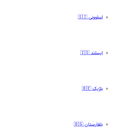
اسلوونی 🇸🇮
ایسلند 🇮🇸
بلژیک 🇧🇪
بلغارستان 🇧🇬