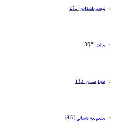
لیختن‌اشتاین 🇱🇮
مالت 🇲🇹
مجارستان 🇭🇺
مقدونیه شمالی 🇲🇰