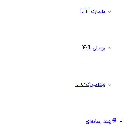
دانمارک 🇩🇰
رومانی 🇷🇴
لوکزامبورگ 🇱🇺
🎥چند رسانه‌ای