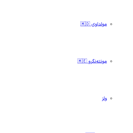
مولداوی 🇲🇩
مونته‌نگرو 🇲🇪
ولز