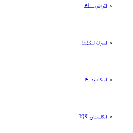
اتریش 🇦🇹
اسپانیا 🇪🇸
اسکاتلند 🏴󠁧󠁢󠁳󠁣󠁴󠁿
انگلستان 🇬🇧