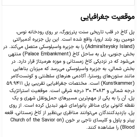
وقعیت جغرافیایی
ل کاخ در قلب تاریخی سنت پترزبورگ، بر روی رودخانه نوس،
ومین رود بلند اروپا، واقع شده است. این پل جزیره آدمیرالتی
(Admiralteysky Island) را به جزیره واسیلوسکی متصل می‌کند. در
بخش جنوبی، پل به ساحل کاخ (Palace Embankment) منتهی
ی‌شود که در نزدیکی کاخ زمستانی و موزه هرمیتاژ قرار دارد. در
خش شمالی، به جزیره واسیلوسکی می‌رسد که میزبان بناهایی
انند ستون‌های روسترا، آکادمی هنرهای سلطنتی و کونست‌کامر
(Kunstkammer) است. مختصات جغرافیایی تقریبی پل ۵۹.۹۴۱۱
درجه شمالی و ۳۰.۳۰۸۳ درجه شرقی است. موقعیت استراتژیک
ل، آن را به یکی از مهم‌ترین مسیرهای حمل‌ونقل شهری و یک
قطه کانونی برای مناظر پانورامای شهر تبدیل کرده است. از روی
ل، بازدیدکنندگان می‌توانند مناظری بی‌نظیر از کاخ زمستانی، قلعه
پیتر و پاول و کلیسای ناجی بر خون (Church of the Savior on
Bl) را مشاهده کنند.