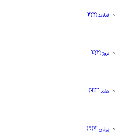
فنلاند 🇫🇮
نروژ 🇳🇴
هلند 🇳🇱
یونان 🇬🇷