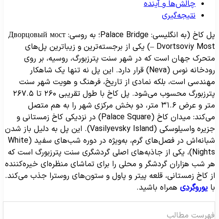
چالش‌ها و آینده
نتیجه‌گیری
پل کاخ (به انگلیسی: Palace Bridge؛ به روسی: Дворцовый мост
– Dvortsoviy Most) یکی از برجسته‌ترین و زیباترین پل‌های
تحرک جهان است که در شهر سنت پترزبورگ، روسیه، بر روی
رودخانه نوس (Neva) قرار دارد. این پل نه تنها یک شاهکار
هندسی است، بلکه نمادی از تاریخ، فرهنگ و هویت شهر سنت
پترزبورگ محسوب می‌شود. پل کاخ با طول تقریبی ۲۶۰ تا ۲۶۷.۵
متر و عرض ۳۱.۶ متر، دو بخش مرکزی شهر را به هم متصل
می‌کند: میدان کاخ (Palace Square) در نزدیکی کاخ زمستانی و
جزیره واسیلوسکی (Vasilyevsky Island). این پل به دلیل باز شدن
شبانه‌اش در فصل‌های گرم، به‌ویژه در دوره شب‌های سفید (White
Nights)، یکی از جاذبه‌های اصلی گردشگری سنت پترزبورگ است که
ر شب هزاران گردشگر و محلی را برای تماشای منظره‌ای خیره‌کننده
ز کاخ زمستانی، قلعه پیتر و پاول و ستون‌های روسترا جذب می‌کند.
ا
یوروگردی
همراه باشید.
هرست مطالب