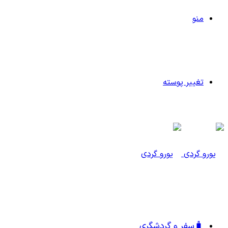
منو
تغییر پوسته
🧳سفر و گردشگری