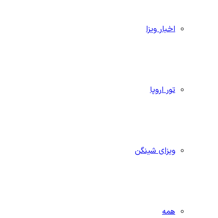
اخبار ویزا
تور اروپا
ویزای شینگن
همه