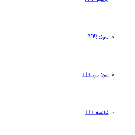
سوئد 🇸🇪
سوئیس 🇨🇭
فرانسه 🇫🇷