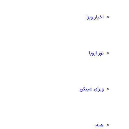
اخبار ویزا
تور اروپا
ویزای شینگن
همه