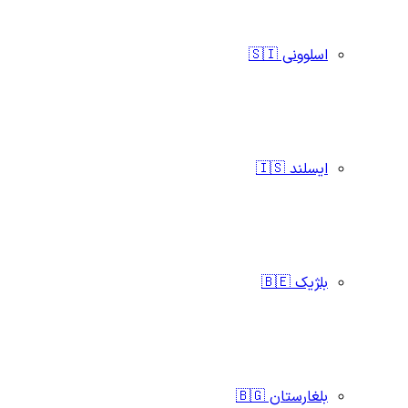
اسلوونی 🇸🇮
ایسلند 🇮🇸
بلژیک 🇧🇪
بلغارستان 🇧🇬