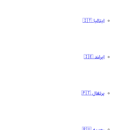
ایتالیا 🇮🇹
ایرلند 🇮🇪
پرتغال 🇵🇹
روسیه 🇷🇺