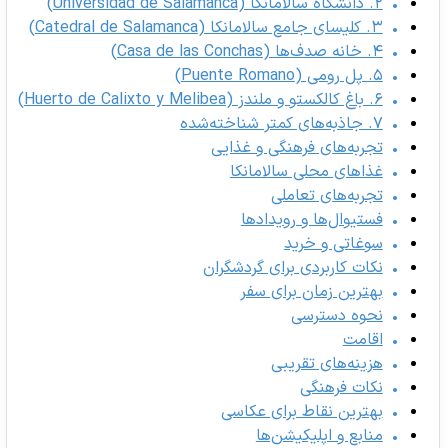
۲. دانشگاه سالامانکا (Universidad de Salamanca)
۳. کلیسای جامع سالامانکا (Catedral de Salamanca)
۴. خانه صدف‌ها (Casa de las Conchas)
۵. پل رومی (Puente Romano)
۶. باغ کالکستو و ملندز (Huerto de Calixto y Melibea)
۷. جاذبه‌های کمتر شناخته‌شده
تجربه‌های فرهنگی و غذایی
غذاهای محلی سالامانکا
تجربه‌های تعاملی
فستیوال‌ها و رویدادها
سوغاتی و خرید
نکات کاربردی برای گردشگران
بهترین زمان برای سفر
نحوه دسترسی
اقامت
هزینه‌های تقریبی
نکات فرهنگی
بهترین نقاط برای عکاسی
منابع و اپلیکیشن‌ها