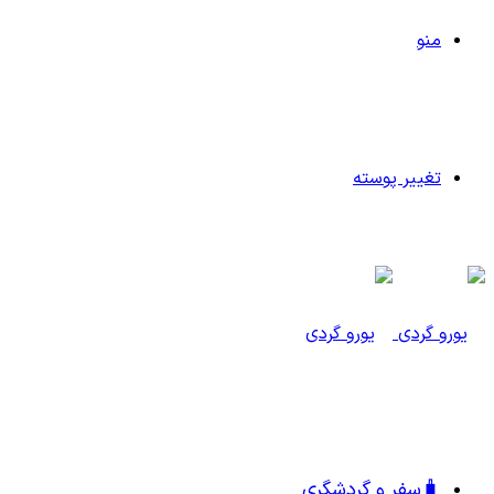
منو
تغییر پوسته
🧳سفر و گردشگری