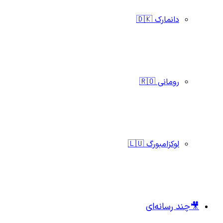
دانمارک 🇩🇰
رومانی 🇷🇴
لوکزامبورگ 🇱🇺
🎥چند رسانه‌ای