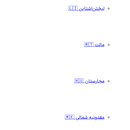
لیختن‌اشتاین 🇱🇮
مالت 🇲🇹
مجارستان 🇭🇺
مقدونیه شمالی 🇲🇰