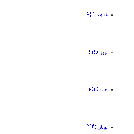
فنلاند 🇫🇮
نروژ 🇳🇴
هلند 🇳🇱
یونان 🇬🇷