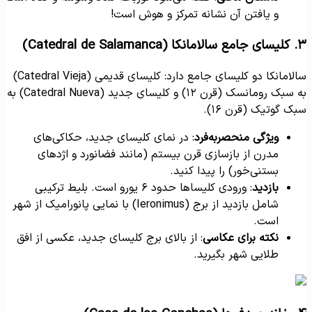
و یافتن آن نشانه تمرکز و هوش است!
سالامانکا (Catedral de Salamanca)
سالامانکا دو کلیسای جامع دارد: کلیسای قدیمی (Catedral Vieja)
به سبک رومانسک (قرن ۱۲) و کلیسای جدید (Catedral Nueva) به
بک گوتیک (قرن ۱۶).
ویژگی منحصربه‌فرد
: در نمای کلیسای جدید، حکاکی‌های
مدرن از بازسازی قرن بیستم (مانند فضانورد و اژدهای
بستنی‌خور) را پیدا کنید.
بازدید
: ورودی کلیساها حدود ۶ یورو است. بلیط ترکیبی
شامل بازدید از برج (Ieronimus) با نمایی پانورامیک از شهر
است.
نکته برای عکاسی
: از بالای برج کلیسای جدید، عکسی از افق
طلایی شهر بگیرید.