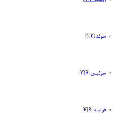
سوئد 🇸🇪
سوئیس 🇨🇭
فرانسه 🇫🇷