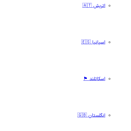
اتریش 🇦🇹
اسپانیا 🇪🇸
اسکاتلند 🏴󠁧󠁢󠁳󠁣󠁴󠁿
انگلستان 🇬🇧