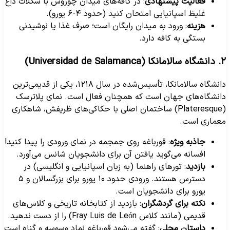
فعالیت پیشنهادی
: در کافه‌های میدان چوروس با شکلات داغ
غلیظ اسپانیایی امتحان کنید (حدود ۴-۶ یورو).
هزینه
: ورود به میدان رایگان است؛ صرف غذا یا نوشیدنی
بستگی به کافه دارد.
ا (Universidad de Salamanca)
دانشگاه سالامانکا، تأسیس‌شده در سال ۱۲۱۸، یکی از قدیمی‌ترین
انشگاه‌های جهان است که همچنان فعال است. نمای پلاترسک
(Plateresque) ساختمان اصلی با حکاکی‌های ظریفش، شاهکاری
عماری است.
جاذبه ویژه
: قورباغه روی جمجمه در نمای ورودی را پیدا کنید!
افسانه می‌گوید یافتن آن برای دانشجویان شانس می‌آورد.
بازدید
: تورهای راهنما (به زبان اسپانیایی و انگلیسی) در
دسترس هستند. ورودی حدود ۱۰ یورو برای بزرگسالان و ۵
یورو برای دانشجویان است.
نکته برای گردشگران
: بازدید از کتابخانه تاریخی و کلاس‌های
قدیمی (مانند کلاس Fray Luis de León) را از دست ندهید.
داستان محلی
: گفته می‌شود قورباغه نماد وسوسه و گناه است