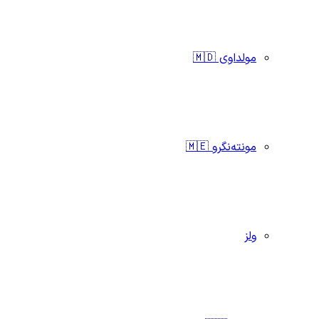
مولداوی 🇲🇩
مونته‌نگرو 🇲🇪
ولز