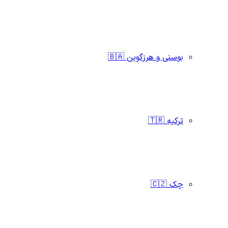
بوسنی و هرزگوین 🇧🇦
ترکیه 🇹🇷
چک 🇨🇿