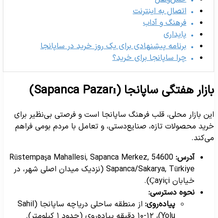
اتصال به اینترنت
فرهنگ و آداب
پایداری
برنامه پیشنهادی برای یک روز خرید در ساپانجا
چرا ساپانجا برای خرید؟
ازار هفتگی ساپانجا (Sapanca Pazarı)
ین بازار محلی، قلب فرهنگ ساپانجا است و فرصتی بی‌نظیر برای
رید محصولات تازه، صنایع‌دستی، و تعامل با مردم بومی فراهم
ی‌کند.
آدرس:
Rüstempaşa Mahallesi, Sapanca Merkez, 54600
Sapanca/Sakarya, Türkiye (نزدیک میدان اصلی شهر، در
خیابان Çayiçi).
نحوه دسترسی:
پیاده‌روی:
از منطقه ساحلی دریاچه ساپانجا (Sahil
Yolu)، ۱۰-۱۲ دقیقه پیاده‌روی (حدود ۱ کیلومتر).