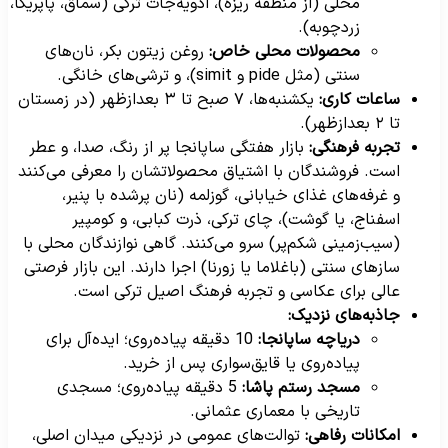
محلی (از منطقه ریزه)، ادویه‌جات ترکی (سماق، پاپریکا،
زردچوبه).
محصولات محلی خاص:
روغن زیتون بکر، نان‌های
سنتی (مثل pide و simit)، و ترشی‌های خانگی.
ساعات کاری:
یکشنبه‌ها، ۷ صبح تا ۳ بعدازظهر (در زمستان
تا ۲ بعدازظهر).
تجربه فرهنگی:
بازار هفتگی ساپانجا پر از رنگ، صدا، و عطر
است. فروشندگان با اشتیاق محصولاتشان را معرفی می‌کنند
و غرفه‌های غذای خیابانی، گوزلمه (نان پرشده با پنیر،
اسفناج، یا گوشت)، چای ترکی، ذرت کبابی، و کومپیر
(سیب‌زمینی شکم‌پر) سرو می‌کنند. گاهی نوازندگان محلی با
سازهای سنتی (باغلاما یا زورنا) اجرا دارند. این بازار فرصتی
عالی برای عکاسی و تجربه فرهنگ اصیل ترکی است.
جاذبه‌های نزدیک:
دریاچه ساپانجا:
10 دقیقه پیاده‌روی؛ ایده‌آل برای
پیاده‌روی یا قایق‌سواری پس از خرید.
مسجد رستم پاشا:
5 دقیقه پیاده‌روی؛ مسجدی
تاریخی با معماری عثمانی.
امکانات رفاهی:
توالت‌های عمومی در نزدیکی میدان اصلی،