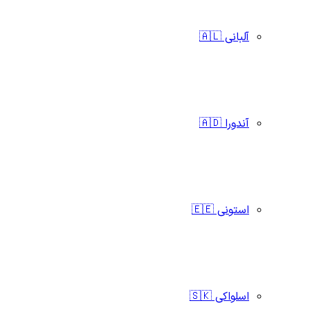
آلبانی 🇦🇱
آندورا 🇦🇩
استونی 🇪🇪
اسلواکی 🇸🇰