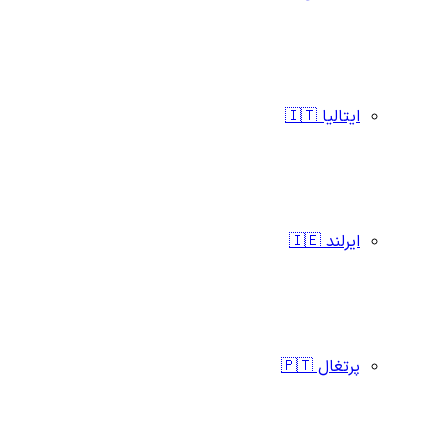
ایتالیا 🇮🇹
ایرلند 🇮🇪
پرتغال 🇵🇹