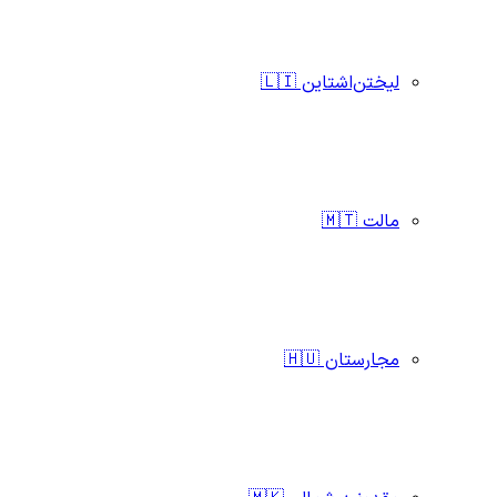
لیختن‌اشتاین 🇱🇮
مالت 🇲🇹
مجارستان 🇭🇺