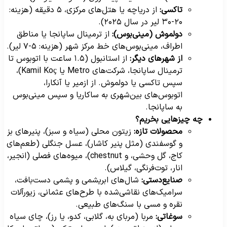
تاکسی:
از دریاچه یا هتل‌های مرکزی، ۵ دقیقه (هزینه:
۲۰-۳۰ لیر در سال ۲۰۲۵).
دولموش (مینی‌بوس):
از ترمینال ساپانجا یا مناطق
اطراف، مینی‌بوس‌های خط مرکز شهر (هزینه: ۵-۷ لیر).
از شهرهای دیگر:
از استانبول (۱.۵ ساعت با اتوبوس تا
ترمینال ساپانجا، شرکت‌های Metro یا Kamil Koç)،
سپس تاکسی یا دولموش. از ازمیر یا آنکارا،
اتوبوس‌های بین‌شهری به ساکاریا و سپس مینی‌بوس
به ساپانجا.
چه چیزهایی بخریم؟
محصولات تازه:
زیتون محلی (سیاه و سبز)، پنیرهای بز
و گوسفندی (مثل پنیر کاشار)، عسل جنگلی (طعم‌های
کاج، گل وحشی، و chestnut)، میوه‌های فصلی (انجیر،
انار، توت‌فرنگی، گیلاس).
صنایع‌دستی:
شال‌های ابریشمی و پشمی دست‌بافت،
سرامیک‌های نقاشی‌شده با طرح‌های عثمانی، زیورآلات
نقره و مسی با سنگ‌های طبیعی.
سوغاتی:
مربا (مربای به، گلابی، کدو، یا رز)، چای سیاه