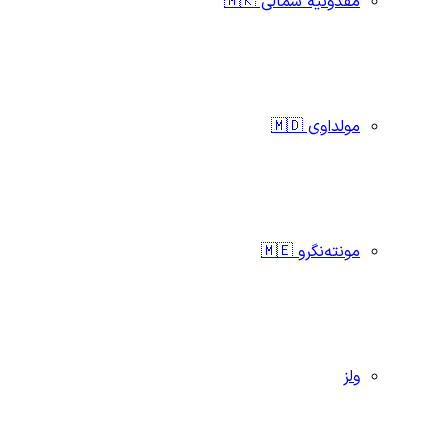
مقدونیه شمالی 🇲🇰
مولداوی 🇲🇩
مونته‌نگرو 🇲🇪
ولز