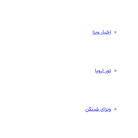
اخبار ویزا
تور اروپا
ویزای شینگن