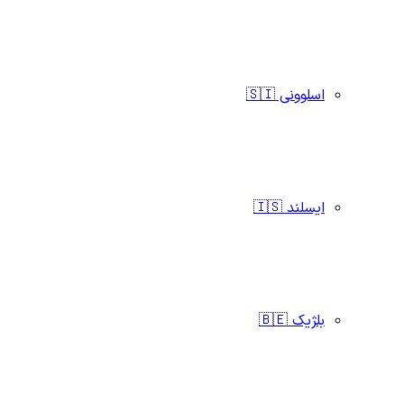
اسلوونی 🇸🇮
ایسلند 🇮🇸
بلژیک 🇧🇪