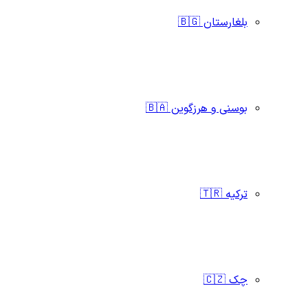
بلغارستان 🇧🇬
بوسنی و هرزگوین 🇧🇦
ترکیه 🇹🇷
چک 🇨🇿