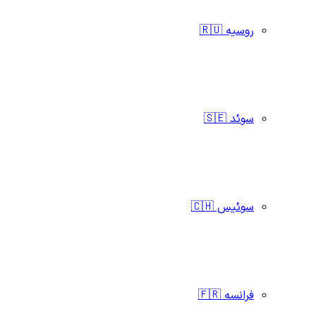
روسیه 🇷🇺
سوئد 🇸🇪
سوئیس 🇨🇭
فرانسه 🇫🇷