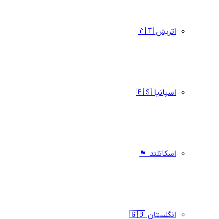
اتریش 🇦🇹
اسپانیا 🇪🇸
اسکاتلند 🏴󠁧󠁢󠁳󠁣󠁴󠁿
انگلستان 🇬🇧