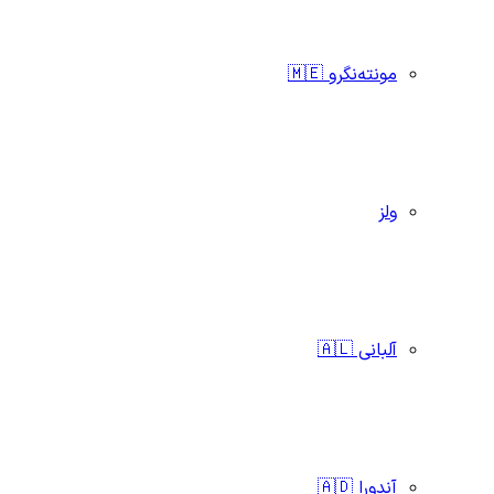
مونته‌نگرو 🇲🇪
ولز
آلبانی 🇦🇱
آندورا 🇦🇩