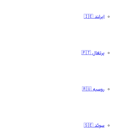
ایرلند 🇮🇪
پرتغال 🇵🇹
روسیه 🇷🇺
سوئد 🇸🇪