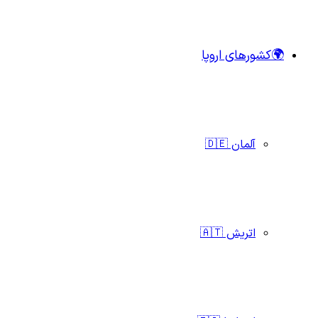
🌍کشورهای اروپا
آلمان 🇩🇪
اتریش 🇦🇹