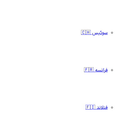
سوئیس 🇨🇭
فرانسه 🇫🇷
فنلاند 🇫🇮