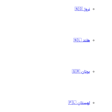
نروژ 🇳🇴
هلند 🇳🇱
یونان 🇬🇷
لهستان 🇵🇱