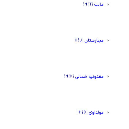
مالت 🇲🇹
مجارستان 🇭🇺
مقدونیه شمالی 🇲🇰
مولداوی 🇲🇩