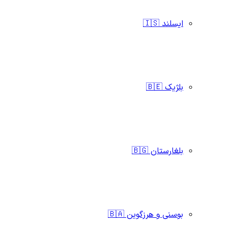
ایسلند 🇮🇸
بلژیک 🇧🇪
بلغارستان 🇧🇬
بوسنی و هرزگوین 🇧🇦