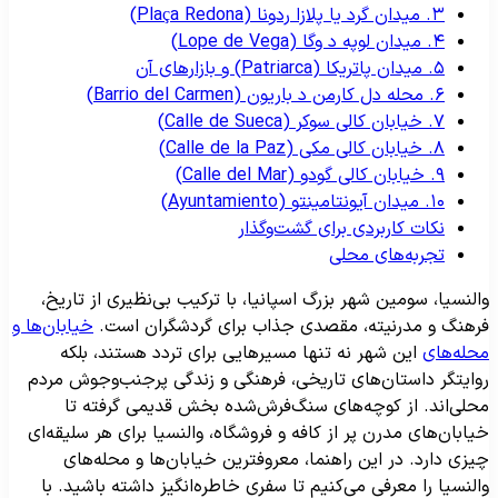
۳. میدان گرد یا پلازا ردونا (Plaça Redona)
۴. میدان لوپه د وگا (Lope de Vega)
۵. میدان پاتریکا (Patriarca) و بازارهای آن
۶. محله دل کارمن د باریون (Barrio del Carmen)
۷. خیابان کالی سوکر (Calle de Sueca)
۸. خیابان کالی مکی (Calle de la Paz)
۹. خیابان کالی گودو (Calle del Mar)
۱۰. میدان آیونتامینتو (Ayuntamiento)
نکات کاربردی برای گشت‌وگذار
تجربه‌های محلی
النسیا، سومین شهر بزرگ اسپانیا، با ترکیب بی‌نظیری از تاریخ،
رهنگ و مدرنیته، مقصدی جذاب برای گردشگران است.
خیابان‌ها و
حله‌های
این شهر نه تنها مسیرهایی برای تردد هستند، بلکه
وایتگر داستان‌های تاریخی، فرهنگی و زندگی پرجنب‌وجوش مردم
حلی‌اند. از کوچه‌های سنگ‌فرش‌شده بخش قدیمی گرفته تا
یابان‌های مدرن پر از کافه و فروشگاه، والنسیا برای هر سلیقه‌ای
یزی دارد. در این راهنما، معروفترین خیابان‌ها و محله‌های
النسیا را معرفی می‌کنیم تا سفری خاطره‌انگیز داشته باشید. با