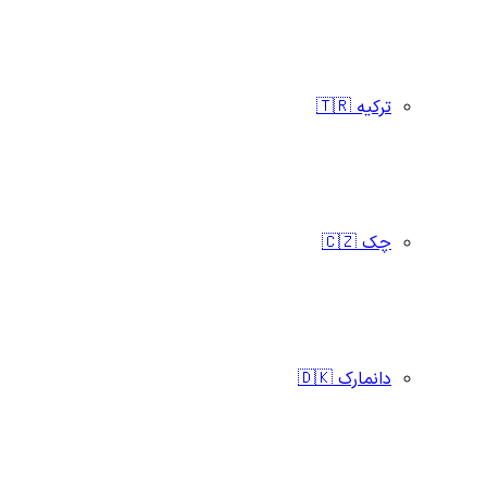
ترکیه 🇹🇷
چک 🇨🇿
دانمارک 🇩🇰