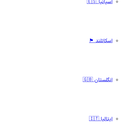
اسپانیا 🇪🇸
اسکاتلند 🏴󠁧󠁢󠁳󠁣󠁴󠁿
انگلستان 🇬🇧
ایتالیا 🇮🇹