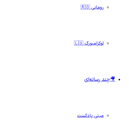
رومانی 🇷🇴
لوکزامبورگ 🇱🇺
🎥چند رسانه‌ای
مینی پادکست