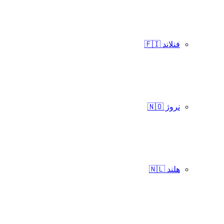
فنلاند 🇫🇮
نروژ 🇳🇴
هلند 🇳🇱