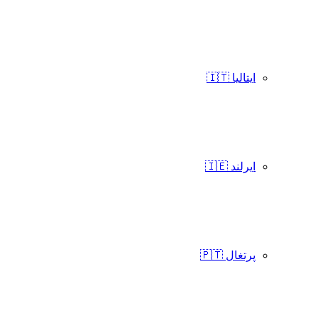
ایتالیا 🇮🇹
ایرلند 🇮🇪
پرتغال 🇵🇹