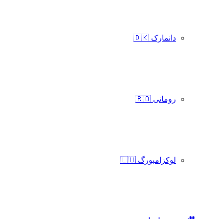
دانمارک 🇩🇰
رومانی 🇷🇴
لوکزامبورگ 🇱🇺