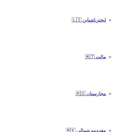
لیختن‌اشتاین 🇱🇮
مالت 🇲🇹
مجارستان 🇭🇺
مقدونیه شمالی 🇲🇰