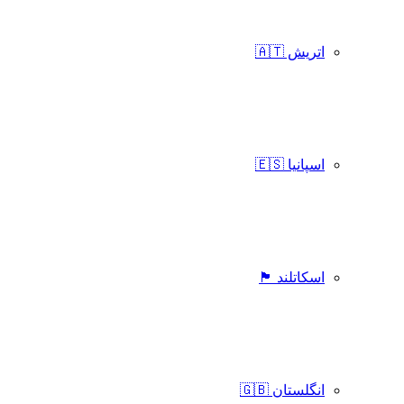
اتریش 🇦🇹
اسپانیا 🇪🇸
اسکاتلند 🏴󠁧󠁢󠁳󠁣󠁴󠁿
انگلستان 🇬🇧