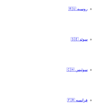
روسیه 🇷🇺
سوئد 🇸🇪
سوئیس 🇨🇭
فرانسه 🇫🇷