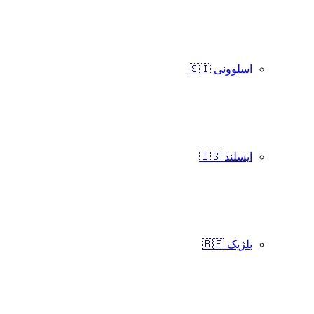
اسلوونی 🇸🇮
ایسلند 🇮🇸
بلژیک 🇧🇪