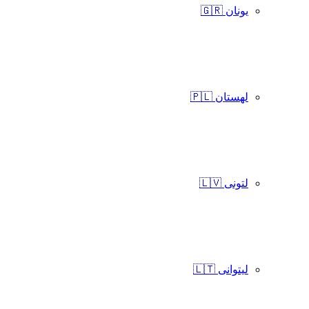
یونان 🇬🇷
لهستان 🇵🇱
لتونی 🇱🇻
لیتوانی 🇱🇹