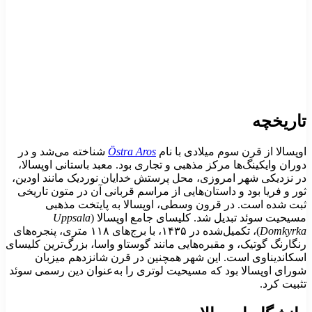
اریخچه
وپسالا از قرن سوم میلادی با نام
Östra Aros
شناخته می‌شد و در
وران وایکینگ‌ها مرکز مذهبی و تجاری بود. معبد باستانی اوپسالا،
ر نزدیکی شهر امروزی، محل پرستش خدایان نوردیک مانند اودین،
ور و فریا بود و داستان‌هایی از مراسم قربانی آن در متون تاریخی
بت شده است. در قرون وسطی، اوپسالا به پایتخت مذهبی
سیحیت سوئد تبدیل شد. کلیسای جامع اوپسالا (
Uppsala
Domkyrk
)، تکمیل‌شده در ۱۴۳۵، با برج‌های ۱۱۸ متری، پنجره‌های
نگارنگ گوتیک، و مقبره‌هایی مانند گوستاو واسا، بزرگ‌ترین کلیسای
سکاندیناوی است. این شهر همچنین در قرن شانزدهم میزبان
ورای اوپسالا بود که مسیحیت لوتری را به‌عنوان دین رسمی سوئد
ثبیت کرد.