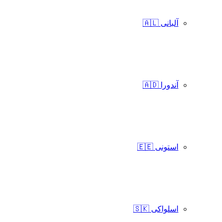
آلبانی 🇦🇱
آندورا 🇦🇩
استونی 🇪🇪
اسلواکی 🇸🇰