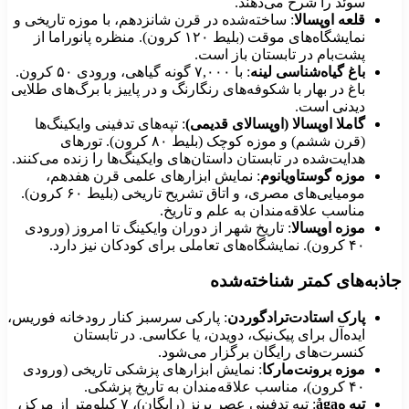
سوئد را شرح می‌دهند.
قلعه اوپسالا
: ساخته‌شده در قرن شانزدهم، با موزه تاریخی و
نمایشگاه‌های موقت (بلیط ۱۲۰ کرون). منظره پانوراما از
پشت‌بام در تابستان باز است.
باغ گیاه‌شناسی لینه
: با ۷,۰۰۰ گونه گیاهی، ورودی ۵۰ کرون.
باغ در بهار با شکوفه‌های رنگارنگ و در پاییز با برگ‌های طلایی
دیدنی است.
گاملا اوپسالا (اوپسالای قدیمی)
: تپه‌های تدفینی وایکینگ‌ها
(قرن ششم) و موزه کوچک (بلیط ۸۰ کرون). تورهای
هدایت‌شده در تابستان داستان‌های وایکینگ‌ها را زنده می‌کنند.
موزه گوستاویانوم
: نمایش ابزارهای علمی قرن هفدهم،
مومیایی‌های مصری، و اتاق تشریح تاریخی (بلیط ۶۰ کرون).
مناسب علاقه‌مندان به علم و تاریخ.
موزه اوپسالا
: تاریخ شهر از دوران وایکینگ تا امروز (ورودی
۴۰ کرون). نمایشگاه‌های تعاملی برای کودکان نیز دارد.
اذبه‌های کمتر شناخته‌شده
پارک استادت‌ترادگوردن
: پارکی سرسبز کنار رودخانه فوریس،
ایده‌آل برای پیک‌نیک، دویدن، یا عکاسی. در تابستان
کنسرت‌های رایگان برگزار می‌شود.
موزه برونت‌مارکا
: نمایش ابزارهای پزشکی تاریخی (ورودی
۴۰ کرون)، مناسب علاقه‌مندان به تاریخ پزشکی.
تپه هåga
: تپه تدفینی عصر برنز (رایگان)، ۷ کیلومتر از مرکز،