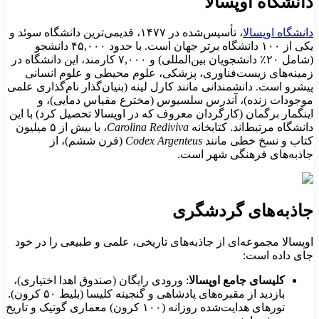
انشگاه اوپسالا
انشگاه اوپسالا
، تأسیس‌شده در ۱۴۷۷، قدیمی‌ترین دانشگاه سوئد و
یکی از ۱۰۰ دانشگاه برتر جهان است. با حدود ۴۵,۰۰۰ دانشجو
(شامل ۲۰٪ دانشجویان بین‌المللی) و ۷,۰۰۰ کارمند، این دانشگاه در
مینه‌های زیست‌فناوری، پزشکی، علوم محیطی و علوم انسانی
یشرو است. دانشمندانی مانند کارل لینه (بنیان‌گذار نام‌گذاری علمی
وجودات زنده)، آندرس سلسیوس (مخترع مقیاس دمایی)، و
ینگمار برگمان (کارگردان معروف که در اوپسالا تحصیل کرد) با این
انشگاه مرتبط‌اند. کتابخانه
Carolina Rediviva
، با بیش از ۵ میلیون
تاب و نسخ خطی مانند
Codex Argenteus
(قرن ششم)، از
اذبه‌های فرهنگی شهر است.
اذبه‌های گردشگری
وپسالا مجموعه‌ای از جاذبه‌های تاریخی، علمی و طبیعی را در خود
ای داده است:
کلیسای جامع اوپسالا
: ورودی رایگان (صندوق اهدا اختیاری)،
بازدید از مقبره‌های پادشاهی و گنجینه کلیسا (بلیط ۵۰ کرون).
تورهای هدایت‌شده روزانه (۱۰۰ کرون) معماری گوتیک و تاریخ