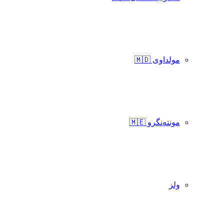
مولداوی 🇲🇩
مونته‌نگرو 🇲🇪
ولز