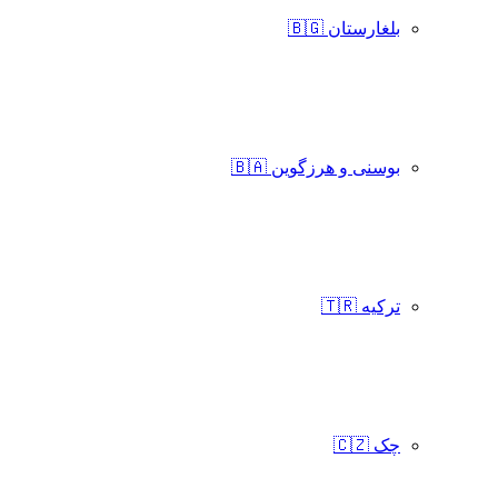
بلغارستان 🇧🇬
بوسنی و هرزگوین 🇧🇦
ترکیه 🇹🇷
چک 🇨🇿