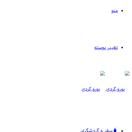
منو
تغییر پوسته
🧳سفر و گردشگری