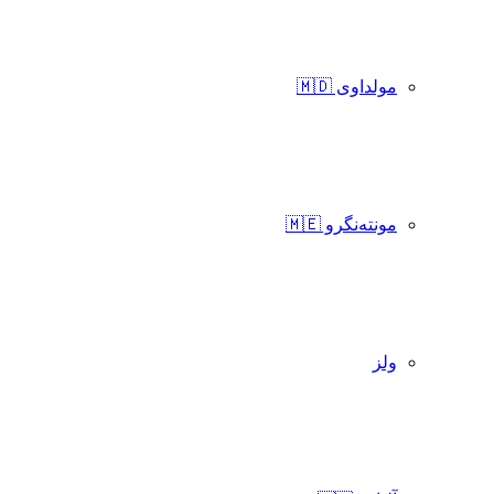
مولداوی 🇲🇩
مونته‌نگرو 🇲🇪
ولز