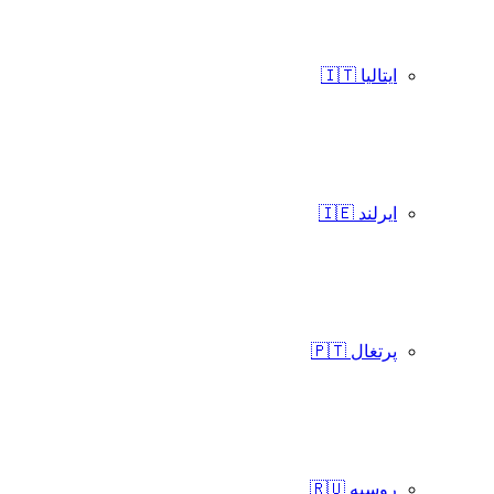
ایتالیا 🇮🇹
ایرلند 🇮🇪
پرتغال 🇵🇹
روسیه 🇷🇺