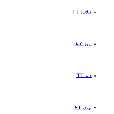
فنلاند 🇫🇮
نروژ 🇳🇴
هلند 🇳🇱
یونان 🇬🇷