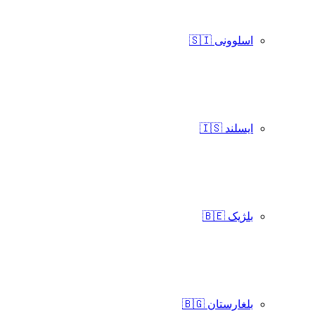
اسلوونی 🇸🇮
ایسلند 🇮🇸
بلژیک 🇧🇪
بلغارستان 🇧🇬