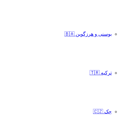
بوسنی و هرزگوین 🇧🇦
ترکیه 🇹🇷
چک 🇨🇿