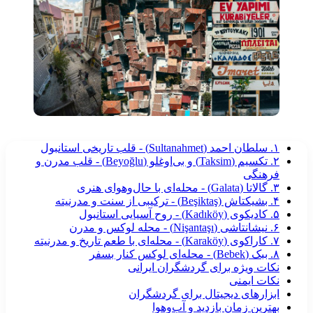
۱. سلطان احمد (Sultanahmet) - قلب تاریخی استانبول
۲. تکسیم (Taksim) و بی‌اوغلو (Beyoğlu) - قلب مدرن و
فرهنگی
۳. گالاتا (Galata) - محله‌ای با حال‌وهوای هنری
۴. بشیکتاش (Beşiktaş) - ترکیبی از سنت و مدرنیته
۵. کادیکوی (Kadıköy) - روح آسیایی استانبول
۶. نیشانتاشی (Nişantaşı) - محله لوکس و مدرن
۷. کاراکوی (Karaköy) - محله‌ای با طعم تاریخ و مدرنیته
۸. ببک (Bebek) - محله‌ای لوکس کنار بسفر
نکات ویژه برای گردشگران ایرانی
نکات ایمنی
ابزارهای دیجیتال برای گردشگران
بهترین زمان بازدید و آب‌وهوا