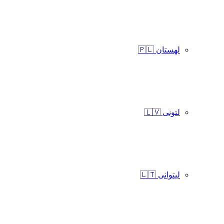
لهستان 🇵🇱
لتونی 🇱🇻
لیتوانی 🇱🇹