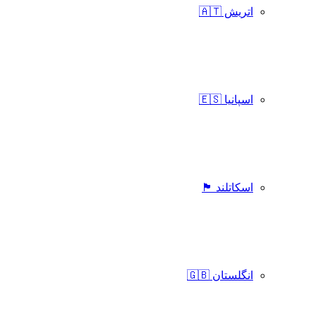
اتریش 🇦🇹
اسپانیا 🇪🇸
اسکاتلند 🏴󠁧󠁢󠁳󠁣󠁴󠁿
انگلستان 🇬🇧