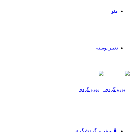
منو
تغییر پوسته
🧳سفر و گردشگری