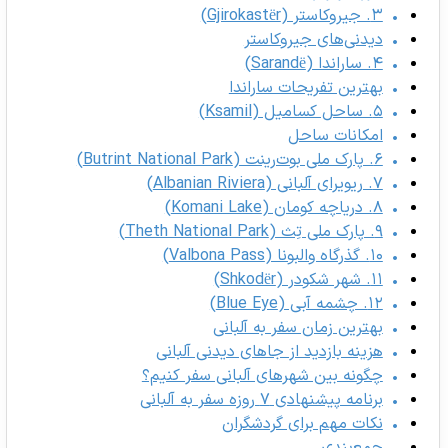
۳. جیروکاستر (Gjirokastër)
دیدنی‌های جیروکاستر
۴. ساراندا (Sarandë)
بهترین تفریحات ساراندا
۵. ساحل کسامیل (Ksamil)
امکانات ساحل
۶. پارک ملی بوت‌رینت (Butrint National Park)
۷. ریویرای آلبانی (Albanian Riviera)
۸. دریاچه کومان (Komani Lake)
۹. پارک ملی تِث (Theth National Park)
۱۰. گذرگاه والبونا (Valbona Pass)
۱۱. شهر شکودر (Shkodër)
۱۲. چشمه آبی (Blue Eye)
بهترین زمان سفر به آلبانی
هزینه بازدید از جاهای دیدنی آلبانی
چگونه بین شهرهای آلبانی سفر کنیم؟
برنامه پیشنهادی ۷ روزه سفر به آلبانی
نکات مهم برای گردشگران
جمع‌بندی