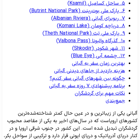
۵. ساحل کسامیل (Ksamil)
۶. پارک ملی بوت‌رینت (Butrint National Park)
۷. ریویرای آلبانی (Albanian Riviera)
۸. دریاچه کومان (Komani Lake)
۹. پارک ملی تِث (Theth National Park)
۱۰. گذرگاه والبونا (Valbona Pass)
۱۱. شهر شکودر (Shkodër)
۱۲. چشمه آبی (Blue Eye)
بهترین زمان سفر به آلبانی
هزینه بازدید از جاهای دیدنی آلبانی
چگونه بین شهرهای آلبانی سفر کنیم؟
برنامه پیشنهادی ۷ روزه سفر به آلبانی
نکات مهم برای گردشگران
جمع‌بندی
لبانی یکی از زیباترین و در عین حال کمتر شناخته‌شده‌ترین
شورهای اروپاست که در سال‌های اخیر به یکی از مقاصد محبوب
ردشگران تبدیل شده است. این کشور در جنوب شرقی اروپا و در
نار دریای آدریاتیک و دریای ایونی قرار دارد و ترکیبی از سواحل بکر،