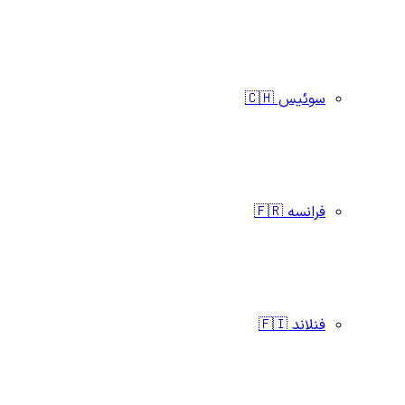
سوئیس 🇨🇭
فرانسه 🇫🇷
فنلاند 🇫🇮