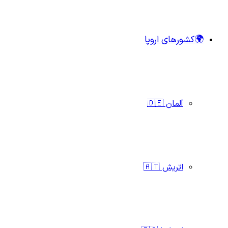
🌍کشورهای اروپا
آلمان 🇩🇪
اتریش 🇦🇹