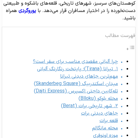
وهستان‌های سرسبز، شهرهای تاریخی، قلعه‌های باشکوه و طبیعتی
ست‌نخورده را در اختیار مسافران قرار می‌دهد. با
یوروگردی
همراه
اشید.
هرست مطالب
چرا آلبانی مقصدی مناسب برای سفر است؟
۱. تیرانا (Tirana)؛ پایتخت رنگارنگ آلبانی
مهم‌ترین جاهای دیدنی تیرانا
میدان اسکندربیگ (Skanderbeg Square)
تله‌کابین داجتی اکسپرس (Dajti Express)
محله بلوکو (Blloku)
۲. شهر تاریخی برات (Berat)
جاهای دیدنی برات
قلعه برات
محله مانگالم
موزه اونوفری