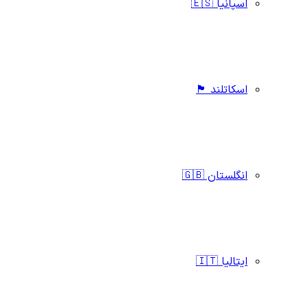
اسپانیا 🇪🇸
اسکاتلند 🏴󠁧󠁢󠁳󠁣󠁴󠁿
انگلستان 🇬🇧
ایتالیا 🇮🇹