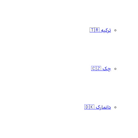
ترکیه 🇹🇷
چک 🇨🇿
دانمارک 🇩🇰