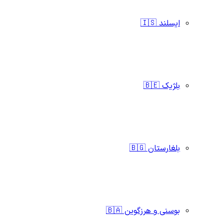
ایسلند 🇮🇸
بلژیک 🇧🇪
بلغارستان 🇧🇬
بوسنی و هرزگوین 🇧🇦