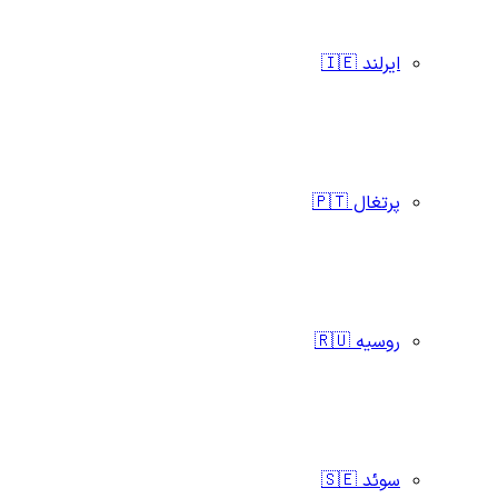
ایرلند 🇮🇪
پرتغال 🇵🇹
روسیه 🇷🇺
سوئد 🇸🇪