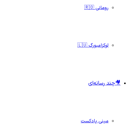
رومانی 🇷🇴
لوکزامبورگ 🇱🇺
🎥چند رسانه‌ای
مینی پادکست