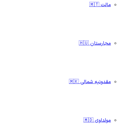
مالت 🇲🇹
مجارستان 🇭🇺
مقدونیه شمالی 🇲🇰
مولداوی 🇲🇩