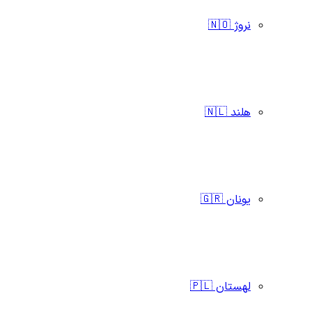
نروژ 🇳🇴
هلند 🇳🇱
یونان 🇬🇷
لهستان 🇵🇱