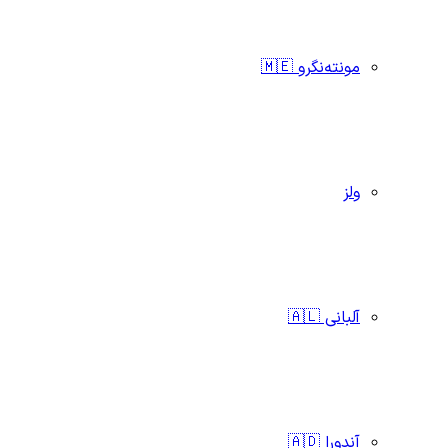
مونته‌نگرو 🇲🇪
ولز
آلبانی 🇦🇱
آندورا 🇦🇩