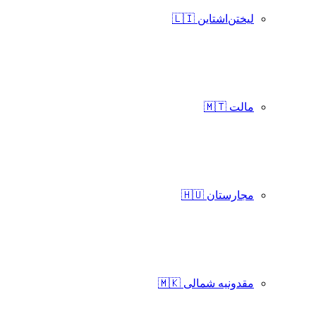
لیختن‌اشتاین 🇱🇮
مالت 🇲🇹
مجارستان 🇭🇺
مقدونیه شمالی 🇲🇰