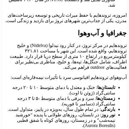
شد.
مروزه، تروندهایم با حفظ میراث تاریخی و توسعه زیرساخت‌های
درن، یکی از جذاب‌ترین شهرهای نروژ برای بازدید و زندگی است.
غرافیا و آب‌وهوا
تروندهایم در مرکز نروژ، در کنار رود نیدلوا (Nidelva) و خلیج
تروندهایم، واقع شده است. این شهر با مساحت ۳۲۱.۸۱
کیلومترمربع در ارتفاع ۱۰ متری از سطح دریا قرار دارد. طبیعت
طراف، شامل جنگل‌ها، تپه‌ها، و خلیج، مناظری بی‌نظیر برای
الیت‌های outdoor فراهم می‌کند.
ب‌وهوای تروندهایم اقیانوسی سرد با تأثیرات نیمه‌قاره‌ای است:
تابستان‌ها
: خنک و معتدل با دمای متوسط ۱۰ تا ۲۰ درجه
سانتی‌گراد (ژوئن تا اوت).
زمستان‌ها
: سرد و برفی با دمای متوسط -۵ تا ۳ درجه
سانتی‌گراد (دسامبر تا فوریه).
بارندگی
: در تمام طول سال، به‌ویژه در پاییز، متداول است.
نور روز
: در تابستان، روزهای طولانی با پدیده “خورشید
نیمه‌شب” و در زمستان، روزهای کوتاه با شفق قطبی
(Aurora Borealis).