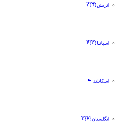
اتریش 🇦🇹
اسپانیا 🇪🇸
اسکاتلند 🏴󠁧󠁢󠁳󠁣󠁴󠁿
انگلستان 🇬🇧