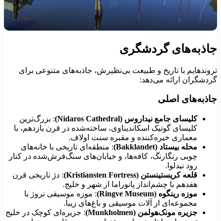
اذبه‌های گردشگری
روندهایم با تاریخ و طبیعت بی‌نظیرش، جاذبه‌های متنوعی برای
ردشگران ارائه می‌دهد:
اذبه‌های اصلی
کلیسای جامع نیداروس (Nidaros Cathedral)
: بزرگ‌ترین
کلیسای گوتیک اسکاندیناوی، ساخته‌شده در قرن یازدهم، با
معماری خیره‌کننده و مقبره سنت اولاف.
محله بیستاد (Bakklandet)
: منطقه‌ای تاریخی با خانه‌های
چوبی رنگارنگ، کافه‌ها، و خیابان‌های سنگ‌فرش‌شده در کنار
رود نیدلوا.
قلعه کریستینستن (Kristiansten Fortress)
: دژ تاریخی قرن
هفدهم با چشم‌انداز پانوراما از شهر و خلیج.
موزه رینگوه (Ringve Museum)
: موزه موسیقی نروژ با
مجموعه‌ای از آلات موسیقی و باغ‌های زیبا.
جزیره مونک‌هولمن (Munkholmen)
: جزیره‌ای کوچک در خلیج