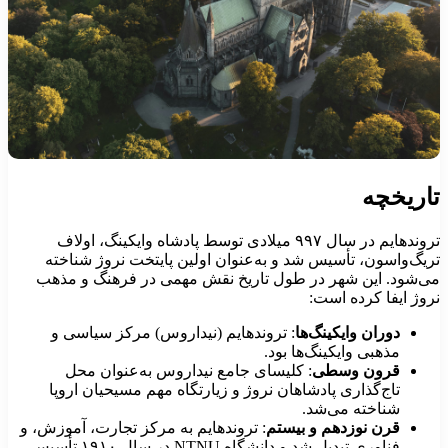
اریخچه
تروندهایم در سال ۹۹۷ میلادی توسط پادشاه وایکینگ، اولاف
ریگ‌واسون، تأسیس شد و به‌عنوان اولین پایتخت نروژ شناخته
ی‌شود. این شهر در طول تاریخ نقش مهمی در فرهنگ و مذهب
روژ ایفا کرده است:
دوران وایکینگ‌ها
: تروندهایم (نیداروس) مرکز سیاسی و
مذهبی وایکینگ‌ها بود.
قرون وسطی
: کلیسای جامع نیداروس به‌عنوان محل
تاج‌گذاری پادشاهان نروژ و زیارتگاه مهم مسیحیان اروپا
شناخته می‌شد.
قرن نوزدهم و بیستم
: تروندهایم به مرکز تجارت، آموزش، و
فناوری تبدیل شد و دانشگاه NTNU در سال ۱۹۱۰ تأسیس