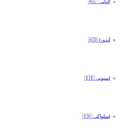
آلبانی 🇦🇱
آندورا 🇦🇩
استونی 🇪🇪
اسلواکی 🇸🇰