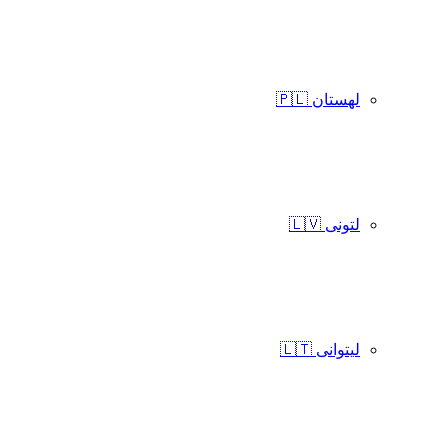
لهستان 🇵🇱
لتونی 🇱🇻
لیتوانی 🇱🇹