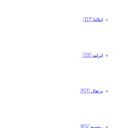
ایتالیا 🇮🇹
ایرلند 🇮🇪
پرتغال 🇵🇹
روسیه 🇷🇺