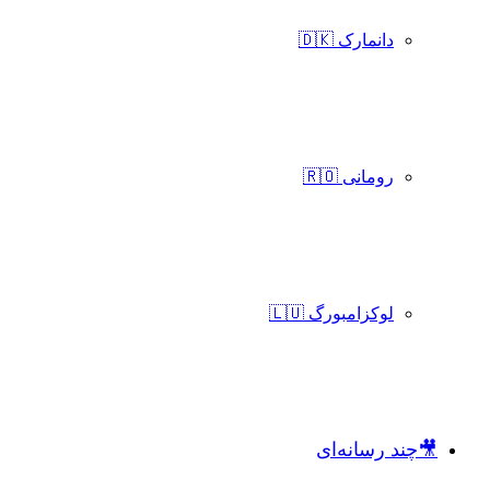
دانمارک 🇩🇰
رومانی 🇷🇴
لوکزامبورگ 🇱🇺
🎥چند رسانه‌ای