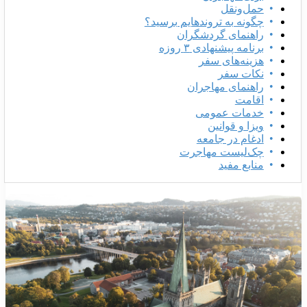
حمل‌ونقل
چگونه به تروندهایم برسید؟
راهنمای گردشگران
برنامه پیشنهادی ۳ روزه
هزینه‌های سفر
نکات سفر
راهنمای مهاجران
اقامت
خدمات عمومی
ویزا و قوانین
ادغام در جامعه
چک‌لیست مهاجرت
منابع مفید