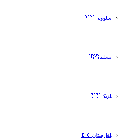
اسلوونی 🇸🇮
ایسلند 🇮🇸
بلژیک 🇧🇪
بلغارستان 🇧🇬