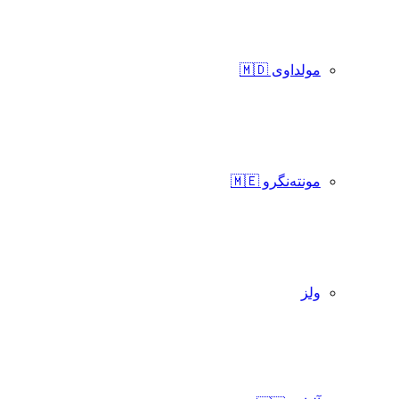
مولداوی 🇲🇩
مونته‌نگرو 🇲🇪
ولز