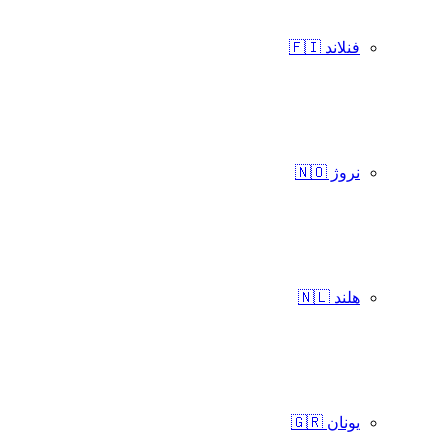
فنلاند 🇫🇮
نروژ 🇳🇴
هلند 🇳🇱
یونان 🇬🇷