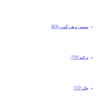
بوسنی و هرزگوین 🇧🇦
ترکیه 🇹🇷
چک 🇨🇿