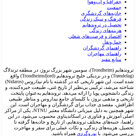
جغرافیا و آب‌وهوا
جمعیت
جاذبه‌های گردشگری
فرهنگ و سبک زندگی
تحصیل در تروندهایم
هزینه‌های زندگی
اقتصاد و فرصت‌های شغلی
حمل‌ونقل
راهنمای گردشگران
راهنمای مهاجران
منابع مفید
تروندهایم (Trondheim)، سومین شهر بزرگ نروژ، در منطقه ترندلاگ
(Trøndelag) و در نزدیکی خلیج تروندهایم (Trondheimsfjord) واقع
ده است. این شهر تاریخی که در گذشته با نام
نیداروس
(Nidaros)
ناخته می‌شد، ترکیبی بی‌نظیر از تاریخ غنی، طبیعت خیره‌کننده، و
ندگی دانشجویی پویا را ارائه می‌دهد. تروندهایم به‌عنوان پایتخت
اریخی و مذهبی نروژ، با کلیسای جامع نیداروس و مناظر طبیعی
طرافش، مقصدی جذاب برای گردشگران و مهاجران است. این
شهر همچنین به دلیل میزبانی دانشگاه معتبر NTNU، یکی از مراکز
صلی آموزش و فناوری در اسکاندیناوی محسوب می‌شود. در این
اهنما، جنبه‌های مختلف تروندهایم، از تاریخ و جاذبه‌ها گرفته تا
حصیل، هزینه‌های زندگی، و نکات عملی برای سفر و مهاجرت
ررسی می‌شود. با
یوروگردی
همراه باشید.