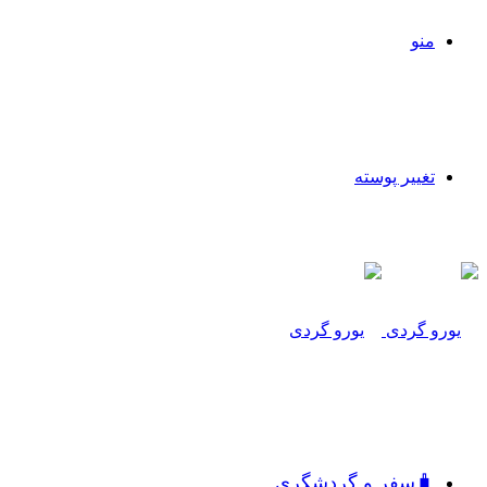
منو
تغییر پوسته
🧳سفر و گردشگری