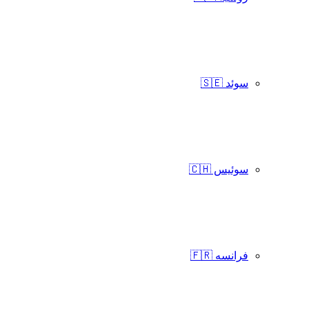
سوئد 🇸🇪
سوئیس 🇨🇭
فرانسه 🇫🇷