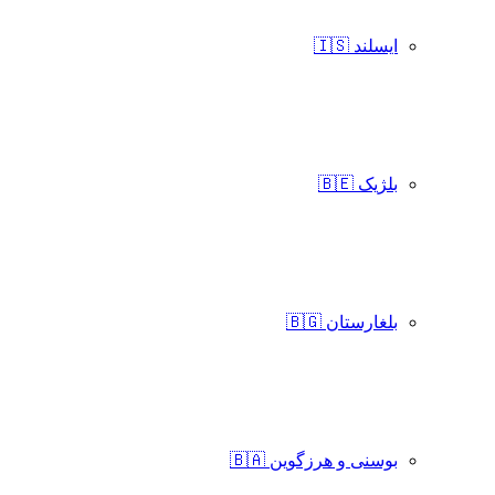
ایسلند 🇮🇸
بلژیک 🇧🇪
بلغارستان 🇧🇬
بوسنی و هرزگوین 🇧🇦