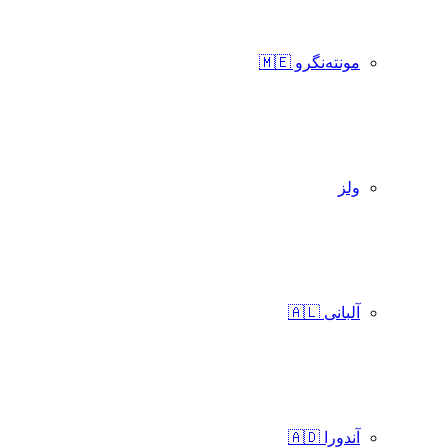
مونته‌نگرو 🇲🇪
ولز
آلبانی 🇦🇱
آندورا 🇦🇩