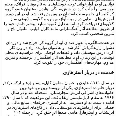
وانایی او در آوازخوانی توجه خویشاوندی به نام یوهان فرانک، معلم
وسیقی، را جلب کرد. در شش‌سالگی، هایدن به‌عنوان عضو گروه
ر کلیسای جامع سنت استفان در وین پذیرفته شد. او در این دوره
موزش‌های ابتدایی در زمینه آواز، ویولن، و کلاوسن (نوعی ساز
لاویه‌ای) دریافت کرد، اما به دلیل کمبود منابع، بیشتر دانش خود را
ز طریق مطالعه آثار آهنگسازانی مانند کارل فیلیپ امانوئل باخ و
مرین شخصی کسب کرد.
ر هفده‌سالگی، با تغییر صدای او، از گروه کر اخراج شد و دوره‌ای
شوار از زندگی‌اش آغاز شد. او به‌عنوان نوازنده آزاد در وین کار
رد، درس موسیقی داد، و قطعات کوچکی برای مراسم‌های محلی
وشت. در این زمان، او با مطالعه آثار آهنگسازان برجسته و تمرین
داوم، مهارت‌های آهنگسازی خود را تقویت کرد.
دمت در دربار استرهازی
در سال ۱۷۶۱، هایدن به‌عنوان معاون کاپل‌مایستر (رهبر ارکستر) در
ربار خانواده استرهازی، یکی از ثروتمندترین و بانفوذترین
انواده‌های اشرافی اتریش-مجارستان، استخدام شد و در سال
۱۷۶۶ به مقام کاپل‌مایستر ارتقا یافت. این موقعیت که تا سال ۱۷۹۰
دامه داشت، به او دسترسی به ارکستری حرفه‌ای، منابع مالی، و
ضایی برای آزمایش‌های موسیقایی داد. در کاخ‌های استرهازی در
آیزنشتات و استرهازا، هایدن صدها اثر خلق کرد، از جمله ۱۰۴