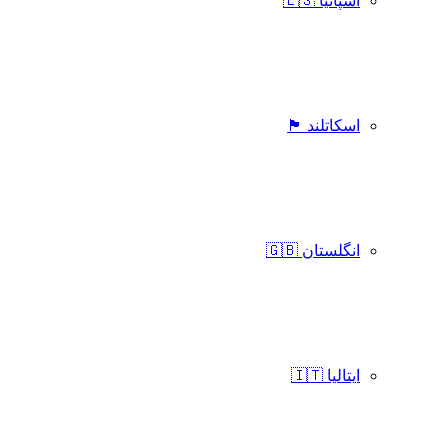
اسپانیا 🇪🇸
اسکاتلند 🏴󠁧󠁢󠁳󠁣󠁴󠁿
انگلستان 🇬🇧
ایتالیا 🇮🇹