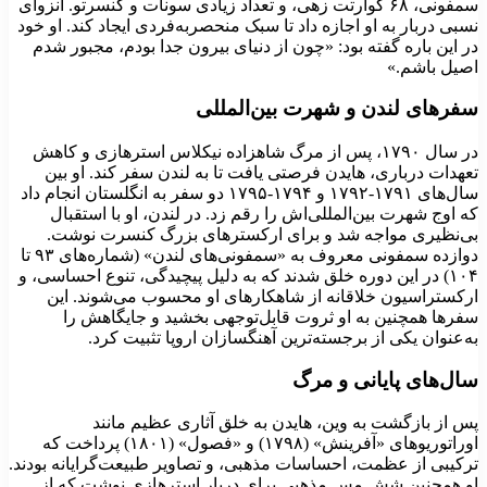
سمفونی، ۶۸ کوارتت زهی، و تعداد زیادی سونات و کنسرتو. انزوای
سبی دربار به او اجازه داد تا سبک منحصربه‌فردی ایجاد کند. او خود
ر این باره گفته بود: «چون از دنیای بیرون جدا بودم، مجبور شدم
صیل باشم.»
فرهای لندن و شهرت بین‌المللی
در سال ۱۷۹۰، پس از مرگ شاهزاده نیکلاس استرهازی و کاهش
عهدات درباری، هایدن فرصتی یافت تا به لندن سفر کند. او بین
سال‌های ۱۷۹۱-۱۷۹۲ و ۱۷۹۴-۱۷۹۵ دو سفر به انگلستان انجام داد
ه اوج شهرت بین‌المللی‌اش را رقم زد. در لندن، او با استقبال
ی‌نظیری مواجه شد و برای ارکسترهای بزرگ کنسرت نوشت.
دوازده سمفونی معروف به «سمفونی‌های لندن» (شماره‌های ۹۳ تا
۱۰۴) در این دوره خلق شدند که به دلیل پیچیدگی، تنوع احساسی، و
رکستراسیون خلاقانه از شاهکارهای او محسوب می‌شوند. این
فرها همچنین به او ثروت قابل‌توجهی بخشید و جایگاهش را
ه‌عنوان یکی از برجسته‌ترین آهنگسازان اروپا تثبیت کرد.
ال‌های پایانی و مرگ
س از بازگشت به وین، هایدن به خلق آثاری عظیم مانند
اوراتوریوهای «آفرینش» (۱۷۹۸) و «فصول» (۱۸۰۱) پرداخت که
رکیبی از عظمت، احساسات مذهبی، و تصاویر طبیعت‌گرایانه بودند.
و همچنین شش مس مذهبی برای دربار استرهازی نوشت که از