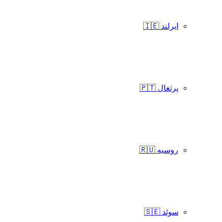
ایرلند 🇮🇪
پرتغال 🇵🇹
روسیه 🇷🇺
سوئد 🇸🇪