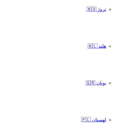
نروژ 🇳🇴
هلند 🇳🇱
یونان 🇬🇷
لهستان 🇵🇱