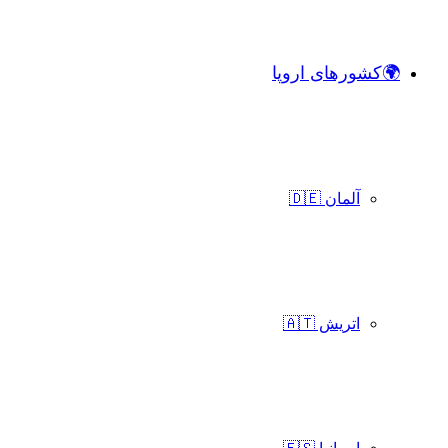
🌍کشورهای اروپا
آلمان 🇩🇪
اتریش 🇦🇹