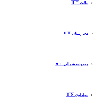
مالت 🇲🇹
مجارستان 🇭🇺
مقدونیه شمالی 🇲🇰
مولداوی 🇲🇩