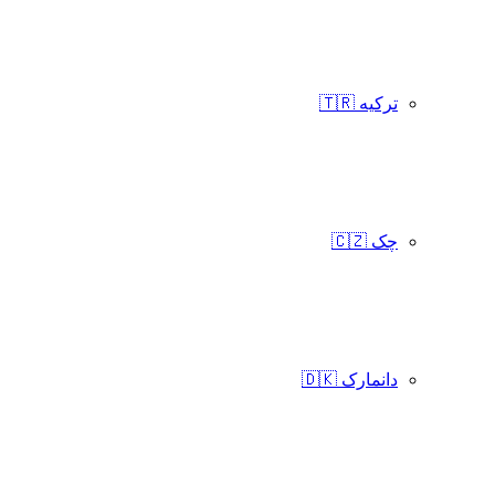
ترکیه 🇹🇷
چک 🇨🇿
دانمارک 🇩🇰