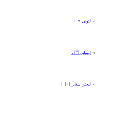
لتونی 🇱🇻
لیتوانی 🇱🇹
لیختن‌اشتاین 🇱🇮