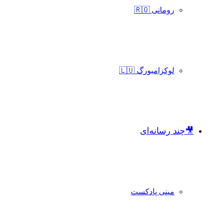
رومانی 🇷🇴
لوکزامبورگ 🇱🇺
🎥چند رسانه‌ای
مینی پادکست