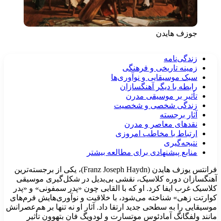
جوزف هایدن
زندگی‌نامه
زمینه تاریخی و فرهنگی
سبک موسیقایی و نوآوری‌ها
رابطه با دیگر آهنگسازان
تأثیر بر موسیقی مدرن
زندگی شخصی و شخصیت
آثار برجسته
نقدهای معاصر و مدرن
ارتباط با مخاطب امروزی
نتیجه‌گیری
منابع پیشنهادی برای مطالعه بیشتر
فرانتس یوزف هایدن (Franz Joseph Haydn)، یکی از برجسته‌ترین
هنگسازان دوره کلاسیک، نقشی بی‌بدیل در شکل‌گیری موسیقی
لاسیک غرب ایفا کرد. او که با القابی چون «پدر سمفونی» و «پدر
وارتت زهی» شناخته می‌شود، با خلاقیت و نوآوری‌هایش فرم‌های
وسیقایی را به سطحی جدید ارتقا داد. آثار او نه تنها بر هم‌عصرانش
انند ولفگانگ آمادئوس موتسارت و لودویگ فان بتهوون تأثیر