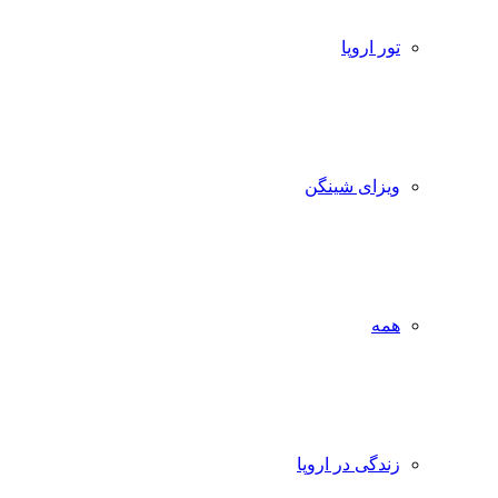
تور اروپا
ویزای شینگن
همه
زندگی در اروپا