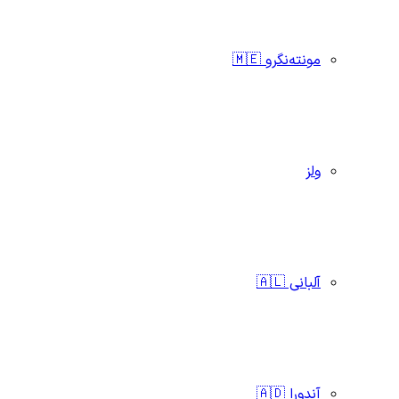
مونته‌نگرو 🇲🇪
ولز
آلبانی 🇦🇱
آندورا 🇦🇩