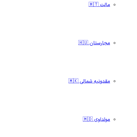
مالت 🇲🇹
مجارستان 🇭🇺
مقدونیه شمالی 🇲🇰
مولداوی 🇲🇩