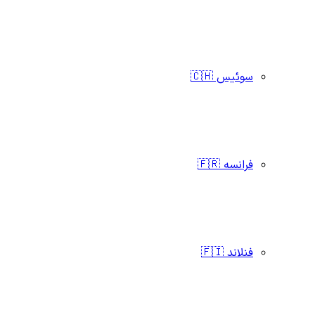
سوئیس 🇨🇭
فرانسه 🇫🇷
فنلاند 🇫🇮