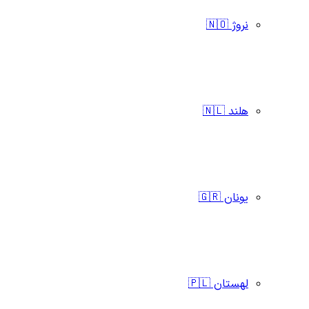
نروژ 🇳🇴
هلند 🇳🇱
یونان 🇬🇷
لهستان 🇵🇱