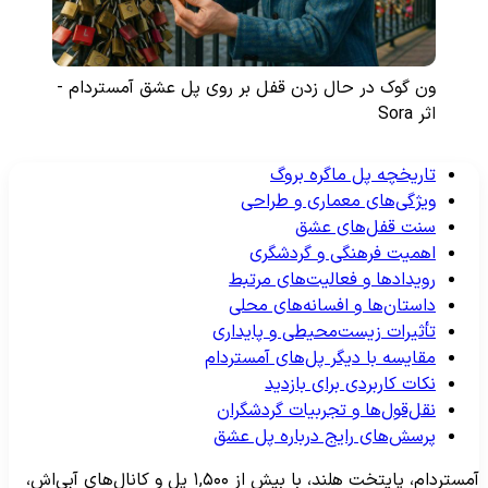
ون گوک در حال زدن قفل بر روی پل عشق آمستردام -
اثر Sora
تاریخچه پل ماگره بروگ
ویژگی‌های معماری و طراحی
سنت قفل‌های عشق
اهمیت فرهنگی و گردشگری
رویدادها و فعالیت‌های مرتبط
داستان‌ها و افسانه‌های محلی
تأثیرات زیست‌محیطی و پایداری
مقایسه با دیگر پل‌های آمستردام
نکات کاربردی برای بازدید
نقل‌قول‌ها و تجربیات گردشگران
پرسش‌های رایج درباره پل عشق
آمستردام، پایتخت هلند، با بیش از ۱,۵۰۰ پل و کانال‌های آبی‌اش،