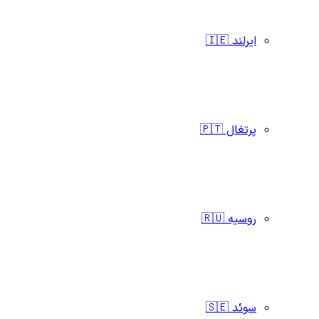
ایرلند 🇮🇪
پرتغال 🇵🇹
روسیه 🇷🇺
سوئد 🇸🇪