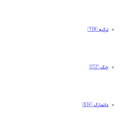
ترکیه 🇹🇷
چک 🇨🇿
دانمارک 🇩🇰