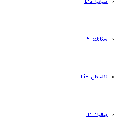
اسپانیا 🇪🇸
اسکاتلند 🏴󠁧󠁢󠁳󠁣󠁴󠁿
انگلستان 🇬🇧
ایتالیا 🇮🇹