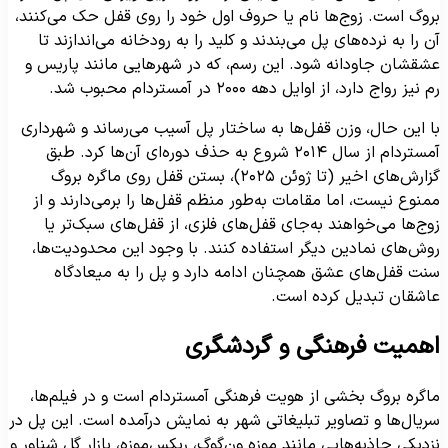
روگ است. زوج‌ها نام یا حروف اول خود را روی قفل حک می‌کنند،
ن را به نرده‌های پل می‌بندند و کلید را به رودخانه می‌اندازند تا
شقشان جاودانه شود. این رسم، که در شهرهایی مانند پاریس و
 نیز رواج دارد، از اوایل دهه ۲۰۰۰ در آمستردام محبوب شد.
ا این حال، وزن قفل‌ها به ساختار پل آسیب می‌رساند و شهرداری
آمستردام از سال ۲۰۱۴ شروع به حذف دوره‌ای آن‌ها کرد. طبق
گزارش‌های اخیر (تا ژوئن ۲۰۲۵)، بستن قفل روی ماگره بروگ
منوع نیست، اما مقامات به‌طور منظم قفل‌ها را برمی‌دارند و از
وج‌ها می‌خواهند به‌جای قفل‌های فلزی، از قفل‌های سبک‌تر یا
وش‌های نمادین دیگر استفاده کنند. با وجود این محدودیت‌ها،
نت قفل‌های عشق همچنان ادامه دارد و پل را به میعادگاه
اشقان تبدیل کرده است.
همیت فرهنگی و گردشگری
اگره بروگ بخشی از هویت فرهنگی آمستردام است و در فیلم‌ها،
ریال‌ها و تصاویر تبلیغاتی شهر به نمایش درآمده است. این پل در
زدیکی جاذبه‌هایی مانند موزه ون‌گوگ، ریکس‌موزه، بازار گل شناور و