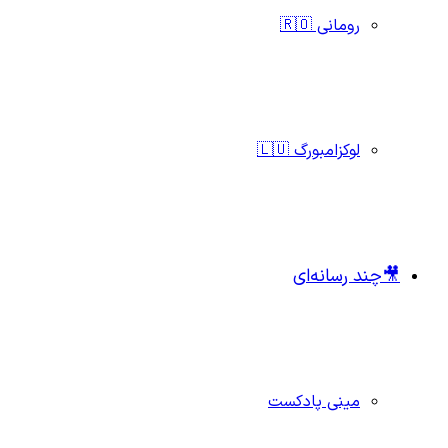
رومانی 🇷🇴
لوکزامبورگ 🇱🇺
🎥چند رسانه‌ای
مینی پادکست