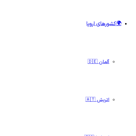
🌍کشورهای اروپا
آلمان 🇩🇪
اتریش 🇦🇹