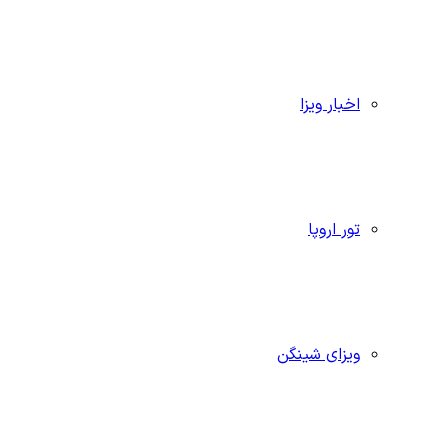
اخبار ویزا
تور اروپا
ویزای شینگن