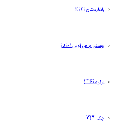
بلغارستان 🇧🇬
بوسنی و هرزگوین 🇧🇦
ترکیه 🇹🇷
چک 🇨🇿