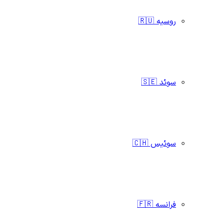
روسیه 🇷🇺
سوئد 🇸🇪
سوئیس 🇨🇭
فرانسه 🇫🇷