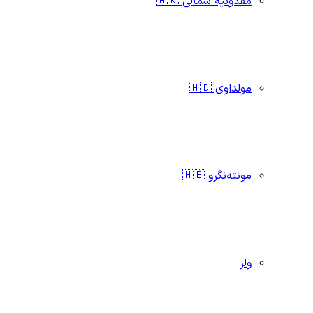
مقدونیه شمالی 🇲🇰
مولداوی 🇲🇩
مونته‌نگرو 🇲🇪
ولز