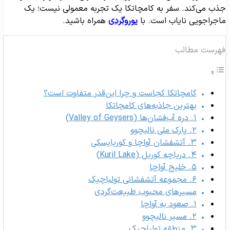
ذب می‌کند. سفر به کامچاتکا یک تجربه معمولی نیست؛ یک
اجراجویی نایاب است. با
یوروگردی
همراه باشید.
هرست مطالب
کامچاتکا کجاست و چرا این‌قدر متفاوت است؟
بهترین جاذبه‌های کامچاتکا
۱. دره آب‌فشان‌ها (Valley of Geysers)
۲. پارک ملی نالیچوو
۳. آتشفشان آواچا و کوریایسکی
۴. دریاچه کوریل (Kuril Lake)
۵. خلیج آواچا
۶. مجموعه آتشفشانی تولباچیک
مسیرهای محبوب طبیعت‌گردی
۱. صعود به آواچا
۲. مسیر نالیچوو
۳. منطقه تولباچیک