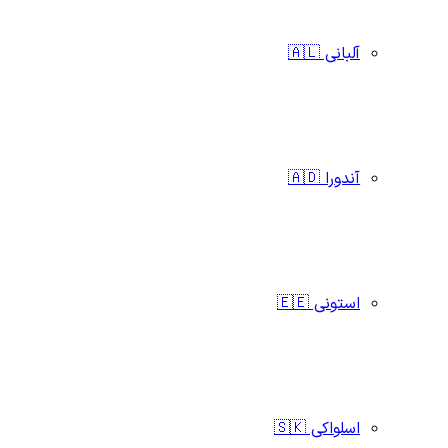
آلبانی 🇦🇱
آندورا 🇦🇩
استونی 🇪🇪
اسلواکی 🇸🇰