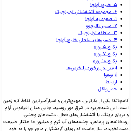
۵. خلیج آواچا
۶. مجموعه آتشفشانی تولباچیک
۱. صعود به آواچا
۲. مسیر نالیچوو
۳. منطقه تولباچیک
۴. مسیر‌های ساحلی خلیج آواچا
پکیج ۵ روزه
پکیج ۷ روزه
پکیج ۱۰ روزه
ایمنی در برخورد با خرس‌ها
آب‌وهوا
ارتباط
حمل‌ونقل
امچاتکا یکی از بکرترین، مهیج‌ترین و اسرارآمیزترین نقاط کره زمین
ست. این شبه‌جزیره در شرق دور روسیه، جایی میان اقیانوس آرام
 دریای برینگ، با آتشفشان‌های فعال، دشت‌های وحشی،
ودخانه‌های پرماهی، چشمه‌های آب گرم و میلیون‌ها هکتار طبیعت
ست‌نخورده، سال‌هاست که رویای گردشگران ماجراجو را به خود