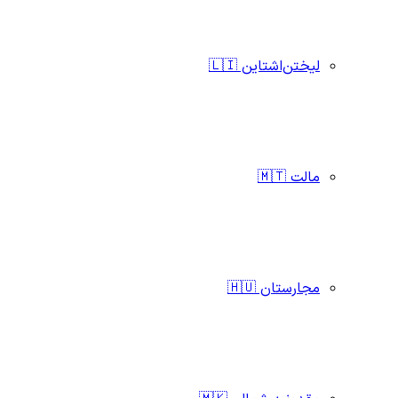
لیختن‌اشتاین 🇱🇮
مالت 🇲🇹
مجارستان 🇭🇺