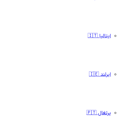
ایتالیا 🇮🇹
ایرلند 🇮🇪
پرتغال 🇵🇹