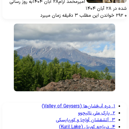
امیرمحمد آرام
۲۸ آبان ۱۴۰۴
به روز رسانی
ه در ۲۸ آبان ۱۴۰۴
۲۹۲
خواندن این مطلب ۳ دقیقه زمان میبرد
۱. دره آب‌فشان‌ها (Valley of Geysers)
۲. پارک ملی نالیچوو
۳. آتشفشان آواچا و کوریایسکی
۴. دریاچه کوریل (Kuril Lake)