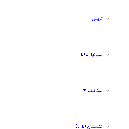
اتریش 🇦🇹
اسپانیا 🇪🇸
اسکاتلند 🏴󠁧󠁢󠁳󠁣󠁴󠁿
انگلستان 🇬🇧