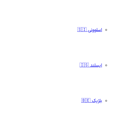
اسلوونی 🇸🇮
ایسلند 🇮🇸
بلژیک 🇧🇪